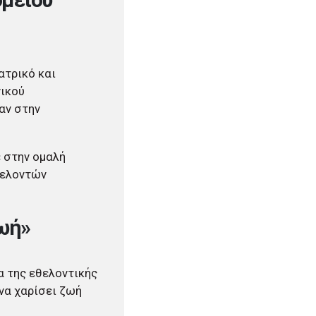
ατρικό και
νικού
αν στην
ε στην ομαλή
θελοντών
ζωή»
α της εθελοντικής
 να χαρίσει ζωή