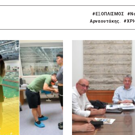
#ΕΞΟΠΛΙΣΜΟΣ
#Ν
Αρναουτάκης.
#ΧΡ