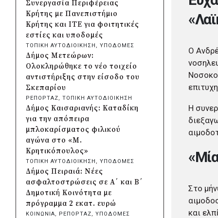
Συνεργασία Περιφέρειας
Χαλαζοπτώσεις στη
Κρήτης με Πανεπιστήμιο
«Λαϊ
Θεσσαλία: Παρεμβάσεις για
Κρήτης και ΙΤΕ για φοιτητικές
αποζημιώσεις και προστασία
εστίες και υποδομές
της αγροτικής παραγωγής
ΤΟΠΙΚΗ ΑΥΤΟΔΙΟΙΚΗΣΗ
, 
ΥΠΟΔΟΜΕΣ
Ο Ανδρέ
πριν από 17 ώρες
Δήμος Μετεώρων:
Συνάντηση Μητσοτάκη-
νοσηλευ
Ολοκληρώθηκε το νέο τοιχείο
Αγγελούδη για ΔΕΘ: «Η νέα
Νοσοκομ
αντιστήριξης στην είσοδο του
έκθεση θα είναι έτοιμη το
επιτυχη
Σκεπαρίου
2030»
ΡΕΠΟΡΤΑΖ
, 
ΤΟΠΙΚΗ ΑΥΤΟΔΙΟΙΚΗΣΗ
πριν από 17 ώρες
Η συνερ
Δήμος Καισαριανής: Καταδίκη
Δήμος Αθηναίων: Περισσότερα
για την απόπειρα
διεξαγω
από 220 νέα δέντρα και 1.200
μπλοκαρίσματος φιλικού
αιμοδο
θάμνοι σε 43 σχολικές αυλές
αγώνα στο «Μ.
πριν από 17 ώρες
Κρητικόπουλος»
«Μία
«Μηδενική ανοχή»: Πολιτική
ΤΟΠΙΚΗ ΑΥΤΟΔΙΟΙΚΗΣΗ
, 
ΥΠΟΔΟΜΕΣ
αγωγή για την πυρκαγιά που
Δήμος Πειραιά: Νέες
ξεκίνησε από τη Βοιωτία
ασφαλτοστρώσεις σε Α΄ και Β΄
Στο μήν
κατέθεσε η Περιφέρεια Αττικής
Δημοτική Κοινότητα με
αιμοδοσ
πριν από 2 μέρες
πρόγραμμα 2 εκατ. ευρώ
Περιφέρεια Κρήτης:
και ελπ
ΚΟΙΝΩΝΙΑ
, 
ΡΕΠΟΡΤΑΖ
, 
ΥΠΟΔΟΜΕΣ