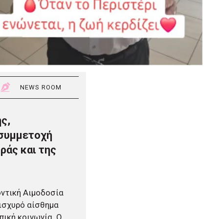
NEWS ROOM
ς,
 συμμετοχή
ράς και της
οντική Αιμοδοσία
 ισχυρό αίσθημα
πική κοινωνία. Ο