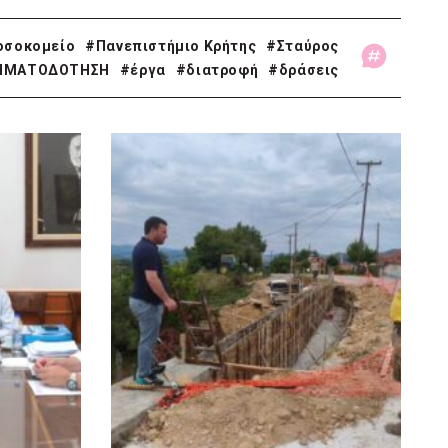
οσοκομείο
#Πανεπιστήμιο Κρήτης
#Σταύρος
ΗΜΑΤΟΔΟΤΗΣΗ
#έργα
#διατροφή
#δράσεις