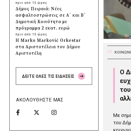
πριν από 15 ώρες
Δήμος Πειραιά: Νέες
ασφαλτοστρώσεις σε Α΄ και Β΄
Δημοτική Κοινότητα με
πρόγραμμα 2 εκατ. ευρώ
πριν από 15 ώρες
Η Marko Marković Orkestar
στα Αριστοτέλεια του Δήμου
ΚΟΙΝΩΝ
Αριστοτέλη
πριν από 15 ώρες
Δήμος Αγίου Βασιλείου:
Ο Δ
Αποκαταστάθηκαν τα δίκτυα
ΔΕΙΤΕ ΟΛΕΣ ΤΙΣ ΕΙΔΗΣΕΙΣ
ηλεκτροδότησης, ύδρευσης και
ευχ
οδοποιίας στις πυρόπληκτες
του
περιοχές
αλλ
πριν από 15 ώρες
ΑΚΟΛΟΥΘΗΣΤΕ ΜΑΣ
ΣΠΑΠ: Νέα οχήματα
πυροπροστασίας σε Γαλάτσι,
Με σημα
Μαρούσι και Λυκόβρυση –
του Δήμ
Πεύκη
κοινωνι
πριν από 16 ώρες