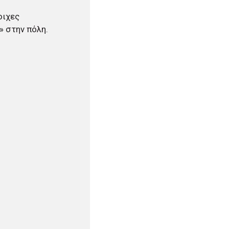
οιχες
» στην πόλη.