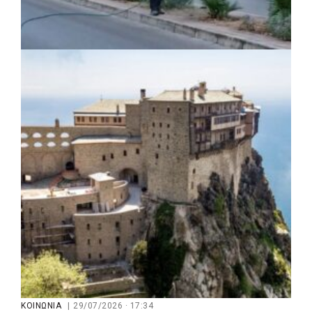
ΤΟΠΙΚΗ ΑΥΤΟΔΙΟΙΚΗΣΗ
|
31/07/2026 · 15:45
ΕΟΔΥ και Δήμος Παπάγου-Χολαργού σε
επιφυλακή μετά από επιβεβαιωμένο
κρούσμα του ιού του Δυτικού Νείλου
ΚΟΙΝΩΝΙΑ
|
29/07/2026 · 17:34