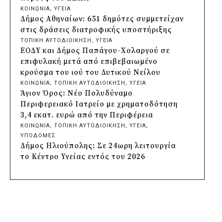
Δήμος Ηρακλείου Αττικής: Συμβάσεις
ΚΟΙΝΩΝΙΑ
, 
ΥΓΕΙΑ
645.000 ευρώ για τη φροντίδα των
Δήμος Αθηναίων: 651 δημότες συμμετείχαν
αδέσποτων ζώων
στις δράσεις διατροφικής υποστήριξης
πριν από μία μέρα
ΤΟΠΙΚΗ ΑΥΤΟΔΙΟΙΚΗΣΗ
, 
ΥΓΕΙΑ
Περιφέρεια Θεσσαλίας: Νέος
ΕΟΔΥ και Δήμος Παπάγου-Χολαργού σε
ιατροτεχνολογικός εξοπλισμός και
επιφυλακή μετά από επιβεβαιωμένο
αναβάθμιση του ΚΕΦΙΑΠ Καρδίτσας
κρούσμα του ιού του Δυτικού Νείλου
πριν από 2 μέρες
ΚΟΙΝΩΝΙΑ
, 
ΤΟΠΙΚΗ ΑΥΤΟΔΙΟΙΚΗΣΗ
, 
ΥΓΕΙΑ
Δήμος Αθηναίων: 651 δημότες συμμετείχαν
Άγιον Όρος: Νέο Πολυδύναμο
στις δράσεις διατροφικής υποστήριξης
Περιφερειακό Ιατρείο με χρηματοδότηση
πριν από 2 μέρες
3,4 εκατ. ευρώ από την Περιφέρεια
Συνεργασία Περιφέρειας Κρήτης με
ΚΟΙΝΩΝΙΑ
, 
ΤΟΠΙΚΗ ΑΥΤΟΔΙΟΙΚΗΣΗ
, 
ΥΓΕΙΑ
, 
Πανεπιστήμιο Κρήτης και ΙΤΕ για
ΥΠΟΔΟΜΕΣ
φοιτητικές εστίες και υποδομές
Δήμος Ηλιούπολης: Σε 24ωρη λειτουργία
πριν από 2 μέρες
το Κέντρο Υγείας εντός του 2026
Δήμος Μετεώρων: Ολοκληρώθηκε το νέο
ΡΕΠΟΡΤΑΖ
, 
ΤΟΠΙΚΗ ΑΥΤΟΔΙΟΙΚΗΣΗ
, 
ΥΓΕΙΑ
τοιχείο αντιστήριξης στην είσοδο του
Περιφέρεια Αττικής: Κατάσχεση 6,2 τόνων
Σκεπαρίου
ακατάλληλων κρεάτων μετά από
πριν από 2 μέρες
εκτεταμένους ελέγχους
Δήμος Καισαριανής: Καταδίκη για την
ΚΟΙΝΩΝΙΑ
, 
ΥΓΕΙΑ
απόπειρα μπλοκαρίσματος φιλικού αγώνα
Δήμος Ασπροπύργου: Νέο ασθενοφόρο