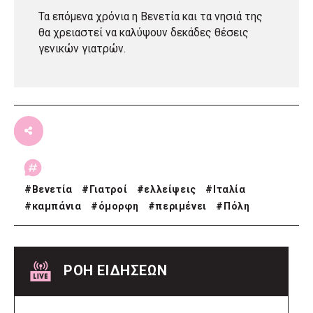
Τα επόμενα χρόνια η Βενετία και τα νησιά της
θα χρειαστεί να καλύψουν δεκάδες θέσεις
γενικών γιατρών.
#
Βενετία
#
Γιατροί
#
ελλείψεις
#
Ιταλία
#
καμπάνια
#
όμορφη
#
περιμένει
#
Πόλη
ΡΟΗ ΕΙΔΗΣΕΩΝ