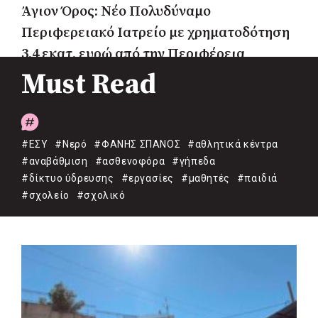
Άγιον Όρος: Νέο Πολυδύναμο
Περιφερειακό Ιατρείο με χρηματοδότηση
3,4 εκατ. ευρώ από την Περιφέρεια
Must Read
#ΕΣΥ
#Νερό
#ΦΑΝΗΣ ΣΠΑΝΟΣ
#αθλητικά κέντρα
#αναβάθμιση
#ασθενοφόρα
#γήπεδα
#δίκτυο ύδρευσης
#εργασίες
#μαθητές
#παιδιά
#σχολείο
#σχολικό