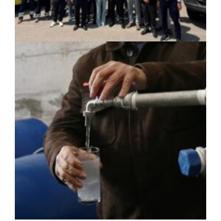
ΚΟΙΝΩΝΙΑ
|
06/08/2026 · 17:01
Περιφέρεια Στερεάς Ελλάδας: Ενίσχυση
του ΕΣΥ με 34 νέα ασθενοφόρα από
πόρους του ΕΣΠΑ