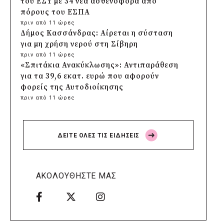
του ΕΣΥ με 34 νέα ασθενοφόρα από
πόρους του ΕΣΠΑ
πριν από 11 ώρες
Δήμος Κασσάνδρας: Αίρεται η σύσταση
για μη χρήση νερού στη Σίβηρη
πριν από 11 ώρες
«Σπιτάκια Ανακύκλωσης»: Αντιπαράθεση
για τα 39,6 εκατ. ευρώ που αφορούν
φορείς της Αυτοδιοίκησης
πριν από 11 ώρες
Δήμος Χαϊδαρίου: Καθαρισμός στο Άλσος
Δαφνίου παρά την έλλειψη αρμοδιότητας
πριν από 12 ώρες
ΔΕΙΤΕ ΟΛΕΣ ΤΙΣ ΕΙΔΗΣΕΙΣ
Δήμος Αμαρουσίου: Μεγάλες παρεμβάσεις
αναβάθμισης στα σχολεία πριν τον
Σεπτέμβριο
πριν από 12 ώρες
ΑΚΟΛΟΥΘΗΣΤΕ ΜΑΣ
Δήμος Ελληνικού-Αργυρούπολης: Χρυσή
διάκριση στα Diversity, Equity & Inclusion
Awards 2026
πριν από 12 ώρες