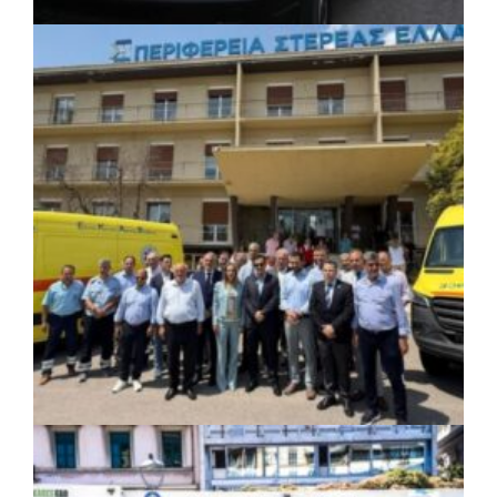
ΚΟΙΝΩΝΙΑ
|
06/08/2026 · 17:08
Περιφέρεια Κεντρικής Μακεδονίας: Λύση
για τη μεταφορά 16.500 μαθητών
ΚΟΙΝΩΝΙΑ
|
06/08/2026 · 17:01
Περιφέρεια Στερεάς Ελλάδας: Ενίσχυση