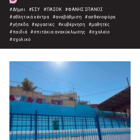
#Δήμοι
#ΕΣΥ
#ΠΑΣΟΚ
#ΦΑΝΗΣ ΣΠΑΝΟΣ
#αθλητικά κέντρα
#αναβάθμιση
#ασθενοφόρα
#γήπεδα
#εργασίες
#κυβέρνηση
#μαθητές
#παιδιά
#σπιτάκια ανακύκλωσης
#σχολείο
#σχολικό