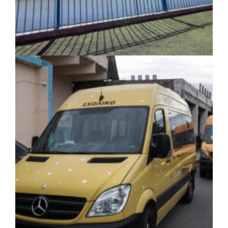
ΤΟΠΙΚΗ ΑΥΤΟΔΙΟΙΚΗΣΗ
|
06/08/2026 · 17:35
Δήμος Ηλιούπολης: Εργασίες
αναβάθμισης στα αθλητικά κέντρα ενόψει
της νέας χρονιάς