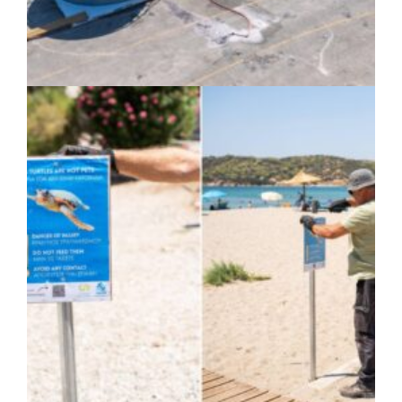
ΚΟΙΝΩΝΙΑ
|
07/08/2026 · 17:08
HYMETTUS WATER GRID: «Έξυπνο»
δίκτυο προστασίας των υδατοδεξαμενών
στον Υμηττό