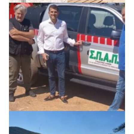
ΚΟΙΝΩΝΙΑ
|
07/08/2026 · 14:50
Δήμος Σαρωνικού και ΑΡΧΕΛΩΝ
ενημερώνουν τους λουόμενους για τη
συνύπαρξη με τις θαλάσσιες χελώνες
ΚΟΙΝΩΝΙΑ
|
05/08/2026 · 16:05
ΣΠΑΠ: Νέα οχήματα πυροπροστασίας σε
Γαλάτσι, Μαρούσι και Λυκόβρυση –