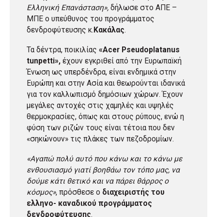
Ελληνική Επανάσταση»,
δήλωσε στο ΑΠΕ –
ΜΠΕ ο υπεύθυνος του προγράμματος
δενδροφύτευσης κ.
Κακάλας
.
Τα δέντρα, ποικιλίας
«Acer Pseudoplatanus
tunpetti»,
έχουν εγκριθεί από την Ευρωπαϊκή
Ένωση ως υπερδένδρα, είναι ενδημικά στην
Ευρώπη και στην Ασία και θεωρούνται ιδανικά
για τον καλλωπισμό δημόσιων χώρων. Έχουν
μεγάλες αντοχές στις χαμηλές και υψηλές
θερμοκρασίες, όπως και στους ρύπους, ενώ η
φύση των ριζών τους είναι τέτοια που δεν
«σηκώνουν» τις πλάκες των πεζοδρομίων.
«Αγαπώ πολύ αυτό που κάνω και το κάνω με
ενθουσιασμό γιατί βοηθάω τον τόπο μας, να
δούμε κάτι θετικό και να πάρει θάρρος ο
κόσμος»
, πρόσθεσε ο
διαχειριστής του
ελληνο- καναδικού προγράμματος
δενδροφύτευσης
.