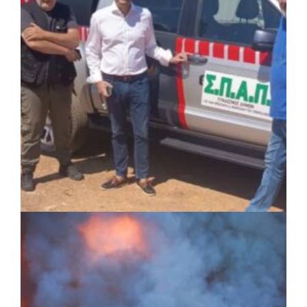
ενημερώνουν τους λουόμενους για τη
συνύπαρξη με τις θαλάσσιες χελώνες
ΚΟΙΝΩΝΙΑ
|
05/08/2026 · 16:05
ΣΠΑΠ: Νέα οχήματα πυροπροστασίας σε
Γαλάτσι, Μαρούσι και Λυκόβρυση –
Πεύκη