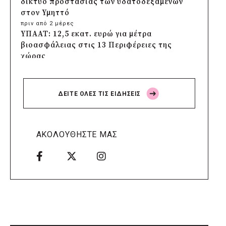
δίκτυο προστασίας των υδατοδεξαμενών
στον Υμηττό
πριν από 2 μέρες
ΥΠΑΑΤ: 12,5 εκατ. ευρώ για μέτρα
βιοασφάλειας στις 13 Περιφέρειες της
χώρας
πριν από 2 μέρες
Πρέσπεια 2026: Έξι ημέρες πολιτισμού,
μουσικής και γαστρονομίας στη Φλώρινα
ΔΕΙΤΕ ΟΛΕΣ ΤΙΣ ΕΙΔΗΣΕΙΣ
πριν από 2 μέρες
Δήμος Πέλλας: Σε προσωρινή αναστολή
λειτουργίας όλες οι παιδικές χαρές
πριν από 2 μέρες
ΑΚΟΛΟΥΘΗΣΤΕ ΜΑΣ
Στους τέσσερις φιναλίστ παγκοσμίως ο
Δήμος Ελληνικού – Αργυρούπολης για το
Seoul Smart City Prize 2026
πριν από 2 μέρες
Δήμος Μετεώρων: Επενδύει στην
πρωτοβάθμια υγεία με ίδιους πόρους
πριν από 2 μέρες
Δήμος Παπάγου-Χολαργού: