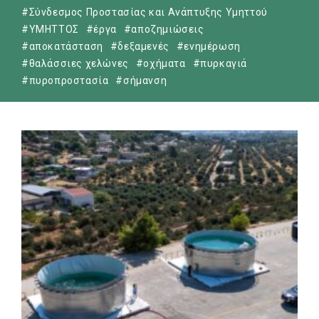
#Σύνδεσμος Προστασίας και Ανάπτυξης Υμηττού
#ΥΜΗΤΤΟΣ
#έργα
#αποζημιώσεις
#αποκατάσταση
#δεξαμενές
#ενημέρωση
#θαλάσσιες χελώνες
#οχήματα
#πυρκαγιά
#πυροπροστασία
#σήμανση