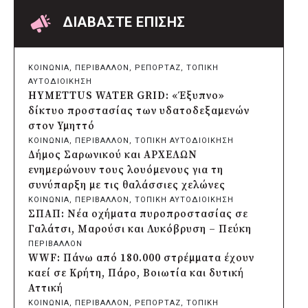
Επαναλαμβανόμενοι βανδαλισμοί στο
δίκτυο ηλεκτροφωτισμού
ΔΙΑΒΑΣΤΕ ΕΠΙΣΗΣ
πριν από 2 μέρες
Δήμος Πατρέων: Αντικατάσταση
φωτιστικών μετά τη λεηλασία στο έλος
ΚΟΙΝΩΝΙΑ
, 
ΠΕΡΙΒΑΛΛΟΝ
, 
ΡΕΠΟΡΤΑΖ
, 
ΤΟΠΙΚΗ
της Αγυιάς
ΑΥΤΟΔΙΟΙΚΗΣΗ
πριν από 2 μέρες
HYMETTUS WATER GRID: «Έξυπνο»
Δήμος Σαρωνικού: Βανδάλισαν το
δίκτυο προστασίας των υδατοδεξαμενών
εκκλησάκι της Μεταμόρφωσης του
στον Υμηττό
Σωτήρος
ΚΟΙΝΩΝΙΑ
, 
ΠΕΡΙΒΑΛΛΟΝ
, 
ΤΟΠΙΚΗ ΑΥΤΟΔΙΟΙΚΗΣΗ
πριν από 2 μέρες
Δήμος Σαρωνικού και ΑΡΧΕΛΩΝ
Περιφέρεια Αττικής: Έξι συμπεράσματα
ενημερώνουν τους λουόμενους για τη
για την ψηφιακή μετάβαση των
συνύπαρξη με τις θαλάσσιες χελώνες
επιχειρήσεων
ΚΟΙΝΩΝΙΑ
, 
ΠΕΡΙΒΑΛΛΟΝ
, 
ΤΟΠΙΚΗ ΑΥΤΟΔΙΟΙΚΗΣΗ
πριν από 2 μέρες
ΣΠΑΠ: Νέα οχήματα πυροπροστασίας σε
Δήμος Σαρωνικού και ΑΡΧΕΛΩΝ
Γαλάτσι, Μαρούσι και Λυκόβρυση – Πεύκη
ενημερώνουν τους λουόμενους για τη
ΠΕΡΙΒΑΛΛΟΝ
συνύπαρξη με τις θαλάσσιες χελώνες
WWF: Πάνω από 180.000 στρέμματα έχουν
πριν από 2 μέρες
καεί σε Κρήτη, Πάρο, Βοιωτία και δυτική
Δήμος Κυθήρων: Απαγόρευση πρόσβασης
Αττική
στην παραλία Λυκοδήμου για λόγους
ΚΟΙΝΩΝΙΑ
, 
ΠΕΡΙΒΑΛΛΟΝ
, 
ΡΕΠΟΡΤΑΖ
, 
ΤΟΠΙΚΗ