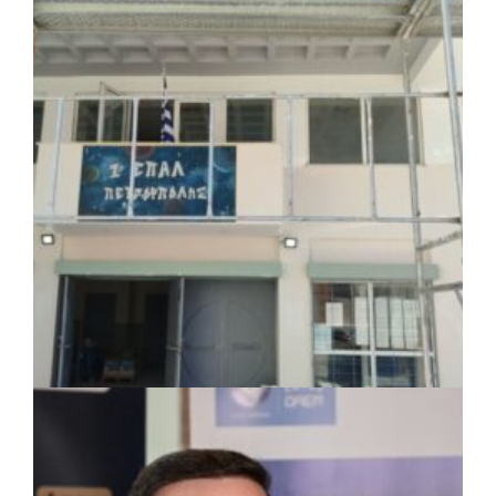
Το Δημοτικό Κατάστημα Κουβαρά φέρει
πλέον το όνομα «Γεώργιος Πρίφτης»
ΤΟΠΙΚΗ ΑΥΤΟΔΙΟΙΚΗΣΗ
|
07/08/2026 · 17:45
Δήμος Πετρούπολης: Εργασίες
συντήρησης σε σχολεία και αθλητικές