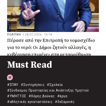
ΠΟΛΙΤΙΚΗ
|
28/07/2026 · 15:18
Πέρασε από την Επιτροπή το νομοσχέδιο
για το νερό: Οι Δήμοι ζητούν αλλαγές, η
κυβέρνηση επιμένει στη μεταρρύθμιση
Must Read
#ΣΠΑΥ
#Συντηρήσεις
#Σχολεία
#Σύνδεσμος Προστασίας και Ανάπτυξης Υμηττού
#ΥΜΗΤΤΟΣ
#Χάρης Δούκας
#έργα
#αθλητικές εγκαταστάσεις
#δεξαμενές