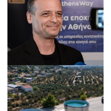
εγκαταστάσεις
ΡΕΠΟΡΤΑΖ
|
07/08/2026 · 17:27
Ο Δούκας για έργα, καθαριότητα και τη
μάχη των επόμενων εκλογών: «Η καλύτερη
μου να κατέβει ο Μπακογιάννης»