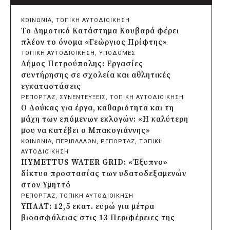
Δήμος Πατρέων: Αντικατάσταση
φωτιστικών μετά τη λεηλασία στο έλος
ΚΟΙΝΩΝΙΑ
, 
ΤΟΠΙΚΗ ΑΥΤΟΔΙΟΙΚΗΣΗ
της Αγυιάς
Το Δημοτικό Κατάστημα Κουβαρά φέρει
πριν από 19 ώρες
πλέον το όνομα «Γεώργιος Πρίφτης»
Δήμος Σαρωνικού: Βανδάλισαν το
ΤΟΠΙΚΗ ΑΥΤΟΔΙΟΙΚΗΣΗ
, 
ΥΠΟΔΟΜΕΣ
εκκλησάκι της Μεταμόρφωσης του
Δήμος Πετρούπολης: Εργασίες
Σωτήρος
συντήρησης σε σχολεία και αθλητικές
πριν από 19 ώρες
εγκαταστάσεις
Περιφέρεια Αττικής: Έξι συμπεράσματα
ΡΕΠΟΡΤΑΖ
, 
ΣΥΝΕΝΤΕΥΞΕΙΣ
, 
ΤΟΠΙΚΗ ΑΥΤΟΔΙΟΙΚΗΣΗ
για την ψηφιακή μετάβαση των
Ο Δούκας για έργα, καθαριότητα και τη
επιχειρήσεων
μάχη των επόμενων εκλογών: «Η καλύτερη
πριν από 19 ώρες
μου να κατέβει ο Μπακογιάννης»
Δήμος Σαρωνικού και ΑΡΧΕΛΩΝ
ΚΟΙΝΩΝΙΑ
, 
ΠΕΡΙΒΑΛΛΟΝ
, 
ΡΕΠΟΡΤΑΖ
, 
ΤΟΠΙΚΗ
ενημερώνουν τους λουόμενους για τη
ΑΥΤΟΔΙΟΙΚΗΣΗ
συνύπαρξη με τις θαλάσσιες χελώνες
HYMETTUS WATER GRID: «Έξυπνο»
πριν από 20 ώρες
δίκτυο προστασίας των υδατοδεξαμενών
Δήμος Κυθήρων: Απαγόρευση πρόσβασης
στον Υμηττό
στην παραλία Λυκοδήμου για λόγους
ΡΕΠΟΡΤΑΖ
, 
ΤΟΠΙΚΗ ΑΥΤΟΔΙΟΙΚΗΣΗ
ασφαλείας
ΥΠΑΑΤ: 12,5 εκατ. ευρώ για μέτρα
πριν από 20 ώρες
βιοασφάλειας στις 13 Περιφέρειες της
Προφυλακίστηκε ο δήμαρχος Στυλίδας για
χώρας