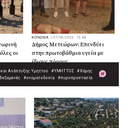
ΚΟΙΝΩΝΙΑ
|
07/08/2026 · 15:48
σωρινή
Δήμος Μετεώρων: Επενδύει
όλες οι
στην πρωτοβάθμια υγεία με
ίδιους πόρους
και Ανάπτυξης Υμηττού
#ΥΜΗΤΤΟΣ
#Χάρης
δεξαμενές
#ονοματοδοσία
#πυροπροστασία