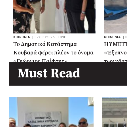
πριν από 3 μέρες
Περιφέρεια Θεσσαλίας: Νέος
ιατροτεχνολογικός εξοπλισμός
και αναβάθμιση του ΚΕΦΙΑΠ
Καρδίτσας
πριν από 3 μέρες
ΚΟΙΝΩΝΙΑ
|
07/08/2026 · 18:01
ΚΟΙΝΩΝΙΑ
|
Δήμος Αθηναίων: 651 δημότες
Το Δημοτικό Κατάστημα
HYMETT
συμμετείχαν στις δράσεις
Κουβαρά φέρει πλέον το όνομα
«Έξυπνο
διατροφικής υποστήριξης
«Γεώργιος Πρίφτης»
των υδα
Must Read
Υμηττό