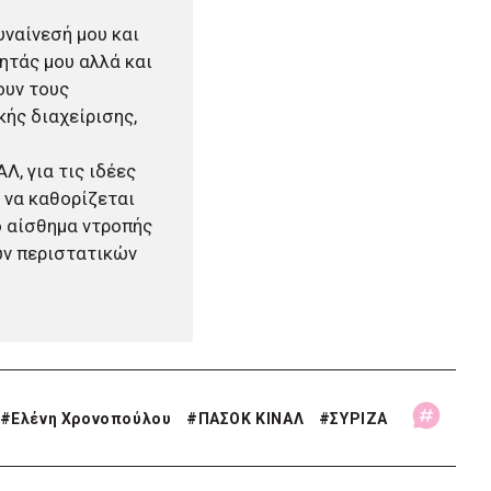
υναίνεσή μου και
ητάς μου αλλά και
ουν τους
ής διαχείρισης,
Λ, για τις ιδέες
 να καθορίζεται
ο αίσθημα ντροπής
ων περιστατικών
#
Ελένη Χρονοπούλου
#
ΠΑΣΟΚ ΚΙΝΑΛ
#
ΣΥΡΙΖΑ