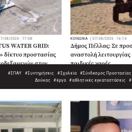
07/08/2026 · 17:08
ΚΟΙΝΩΝΙΑ
|
07/08/2026 · 16:14
US WATER GRID:
Δήμος Πέλλας: Σε προ
» δίκτυο προστασίας
αναστολή λειτουργίας 
τοδεξαμενών στον
παιδικές χαρές
#ΣΠΑΥ
#Συντηρήσεις
#Σχολεία
#Σύνδεσμος Προστασίας 
Δούκας
#έργα
#αθλητικές εγκαταστάσεις
#