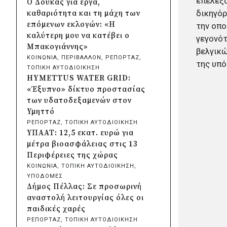
επέλεξα
Ο Δούκας για έργα,
Λυκοδήμου για λόγους
δικηγόρ
καθαριότητα και τη μάχη των
ασφαλείας
επόμενων εκλογών: «Η
την οπο
πριν από μία μέρα
καλύτερη μου να κατέβει ο
γεγονότ
Προφυλακίστηκε ο δήμαρχος
Μπακογιάννης»
βελγικώ
Στυλίδας για τη φωτιά στη
ΚΟΙΝΩΝΙΑ
, 
ΠΕΡΙΒΑΛΛΟΝ
, 
ΡΕΠΟΡΤΑΖ
, 
της υπό
Βοιωτία – Σε αναστολή το
ΤΟΠΙΚΗ ΑΥΤΟΔΙΟΙΚΗΣΗ
αιολικό πάρκο
HYMETTUS WATER GRID:
πριν από 2 μέρες
«Έξυπνο» δίκτυο προστασίας
Δήμος Ηλιούπολης: Εργασίες
των υδατοδεξαμενών στον
αναβάθμισης στα αθλητικά
Υμηττό
κέντρα ενόψει της νέας χρονιάς
ΡΕΠΟΡΤΑΖ
, 
ΤΟΠΙΚΗ ΑΥΤΟΔΙΟΙΚΗΣΗ
πριν από 2 μέρες
ΥΠΑΑΤ: 12,5 εκατ. ευρώ για
Περιφέρεια Κεντρικής
μέτρα βιοασφάλειας στις 13
Μακεδονίας: Λύση για τη
Περιφέρειες της χώρας
μεταφορά 16.500 μαθητών
ΚΟΙΝΩΝΙΑ
, 
ΤΟΠΙΚΗ ΑΥΤΟΔΙΟΙΚΗΣΗ
, 
πριν από 2 μέρες
ΥΠΟΔΟΜΕΣ
Περιφέρεια Στερεάς Ελλάδας:
Δήμος Πέλλας: Σε προσωρινή
Ενίσχυση του ΕΣΥ με 34 νέα
αναστολή λειτουργίας όλες οι
ασθενοφόρα από πόρους του
παιδικές χαρές
ΕΣΠΑ
ΡΕΠΟΡΤΑΖ
, 
ΤΟΠΙΚΗ ΑΥΤΟΔΙΟΙΚΗΣΗ