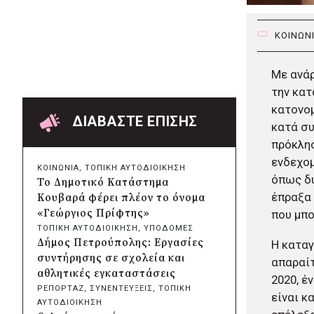
Δήμος Πατρέων:
Αντικατάσταση φωτιστικών
ΚΟΙΝΩΝ
μετά τη λεηλασία στο έλος της
Αγυιάς
πριν από μία μέρα
Με ανάρ
Δήμος Σαρωνικού: Βανδάλισαν
την κατ
το εκκλησάκι της
κατονομ
Μεταμόρφωσης του Σωτήρος
ΔΙΑΒΑΣΤΕ ΕΠΙΣΗΣ
κατά συ
πριν από μία μέρα
πρόκλησ
Περιφέρεια Αττικής: Έξι
συμπεράσματα για την
ενδεχομ
ΚΟΙΝΩΝΙΑ
, 
ΤΟΠΙΚΗ ΑΥΤΟΔΙΟΙΚΗΣΗ
ψηφιακή μετάβαση των
όπως δυ
Το Δημοτικό Κατάστημα
επιχειρήσεων
έπραξα 
Κουβαρά φέρει πλέον το όνομα
πριν από μία μέρα
«Γεώργιος Πρίφτης»
που μπο
Δήμος Σαρωνικού και
ΤΟΠΙΚΗ ΑΥΤΟΔΙΟΙΚΗΣΗ
, 
ΥΠΟΔΟΜΕΣ
ΑΡΧΕΛΩΝ ενημερώνουν τους
Δήμος Πετρούπολης: Εργασίες
Η καταγ
λουόμενους για τη συνύπαρξη
συντήρησης σε σχολεία και
απαραίτ
με τις θαλάσσιες χελώνες
αθλητικές εγκαταστάσεις
2020, έ
πριν από μία μέρα
ΡΕΠΟΡΤΑΖ
, 
ΣΥΝΕΝΤΕΥΞΕΙΣ
, 
ΤΟΠΙΚΗ
Δήμος Κυθήρων: Απαγόρευση
είναι κ
ΑΥΤΟΔΙΟΙΚΗΣΗ
πρόσβασης στην παραλία