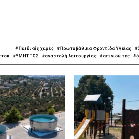
#Παιδικές χαρές
#Πρωτοβάθμια Φροντίδα Υγείας
#
ττού
#ΥΜΗΤΤΟΣ
#αναστολή λειτουργίας
#απινιδωτές
#δ