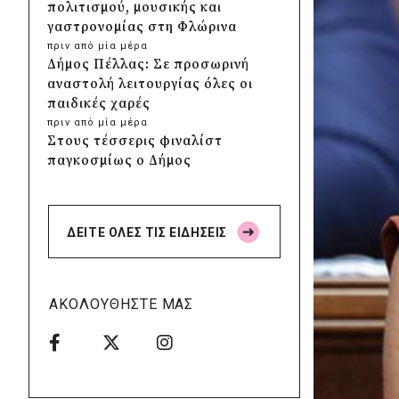
πολιτισμού, μουσικής και
γαστρονομίας στη Φλώρινα
πριν από μία μέρα
Δήμος Πέλλας: Σε προσωρινή
αναστολή λειτουργίας όλες οι
παιδικές χαρές
πριν από μία μέρα
Στους τέσσερις φιναλίστ
παγκοσμίως ο Δήμος
Ελληνικού – Αργυρούπολης για
το Seoul Smart City Prize 2026
πριν από μία μέρα
ΔΕΙΤΕ ΟΛΕΣ ΤΙΣ ΕΙΔΗΣΕΙΣ
Δήμος Μετεώρων: Επενδύει
στην πρωτοβάθμια υγεία με
ίδιους πόρους
πριν από μία μέρα
ΑΚΟΛΟΥΘΗΣΤΕ ΜΑΣ
Δήμος Παπάγου-Χολαργού:
Επαναλαμβανόμενοι
βανδαλισμοί στο δίκτυο
ηλεκτροφωτισμού
πριν από μία μέρα