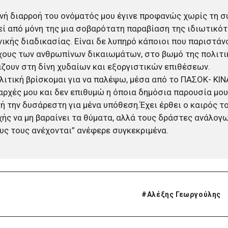
νή διαρροή του ονόματός μου έγινε προφανώς χωρίς τη σ
ί από μόνη της μια σοβαρότατη παραβίαση της ιδιωτικότ
νικής διαδικασίας. Είναι δε λυπηρό κάποιοι που παριστάν
ους των ανθρωπίνων δικαιωμάτων, στο βωμό της πολιτικ
άζουν στη δίνη χυδαίων και εξοργιστικών επιθέσεων.
λιτική βρίσκομαι για να παλέψω, μέσα από το ΠΑΣΟΚ- ΚΙΝΑ
 αρχές μου και δεν επιθυμώ η όποια δημόσια παρουσία μου
ή την δυσάρεστη για μένα υπόθεση.Έχει έρθει ο καιρός τ
χής να μη βαραίνει τα θύματα, αλλά τους δράστες ανάλογ
υς τους ανέχονται” ανέφερε συγκεκριμένα.
#
Αλέξης Γεωργούλης