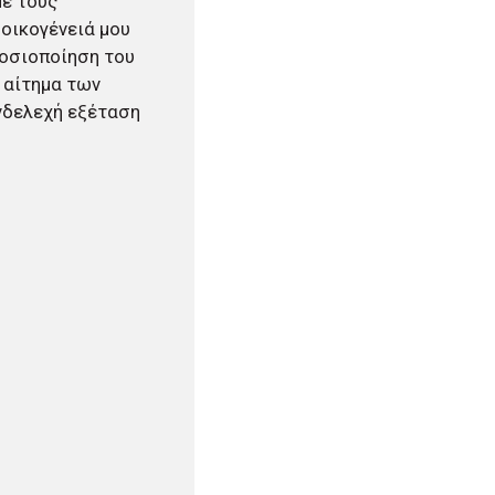
με τους
 οικογένειά μου
μοσιοποίηση του
ο αίτημα των
νδελεχή εξέταση