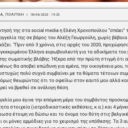
ΙΑ
,
ΠΟΛΙΤΙΚΗ
|
18/04/2023 · 19:25
τησή της στα social media η Ελένη Χρονοπούλου “σπάει” 
αγγελία της σε βάρος του Αλέξη Γεωργούλη, χωρίς βέβαια
άζει. “Πριν από 3 χρόνια, στις αρχές του 2020, προχώρησ
γκεκριμένου Έλληνα ευρωβουλευτή για τα αδικήματα του 
ης σωματικής βλάβης. Ήξερα από την πρώτη στιγμή ότι α
ένως θα αποβεί επώδυνη για εμένα, την οικογένεια μου, τ
στυχώς πολύ συχνά συμβαίνει με τα θύματα τέτοιων συ
όμως θεωρώντας ότι το οφείλω στον εαυτό μου αλλά και
ρεί να βρεθεί σε ανάλογη θέση.
γελία μου έγινε την επόμενη μέρα του συμβάντος προσκο
ητα στοιχεία (ιατροδικαστικές εκθέσεις, κ.α.) και 4 μήνε
νιωσα έτοιμη να δώσω και το όνομα του θύτη στις βελγικέ
αι οι μόνες αρμόδιες για το χειρισμό της υπόθεσης. Τα 3 α