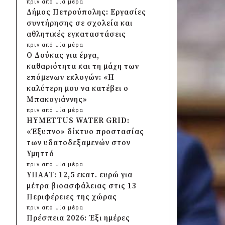
πριν από μία μέρα
Δήμος Πετρούπολης: Εργασίες
συντήρησης σε σχολεία και
αθλητικές εγκαταστάσεις
πριν από μία μέρα
Ο Δούκας για έργα,
καθαριότητα και τη μάχη των
επόμενων εκλογών: «Η
καλύτερη μου να κατέβει ο
Μπακογιάννης»
πριν από μία μέρα
HYMETTUS WATER GRID:
«Έξυπνο» δίκτυο προστασίας
των υδατοδεξαμενών στον
Υμηττό
πριν από μία μέρα
ΥΠΑΑΤ: 12,5 εκατ. ευρώ για
μέτρα βιοασφάλειας στις 13
Περιφέρειες της χώρας
πριν από μία μέρα
Πρέσπεια 2026: Έξι ημέρες