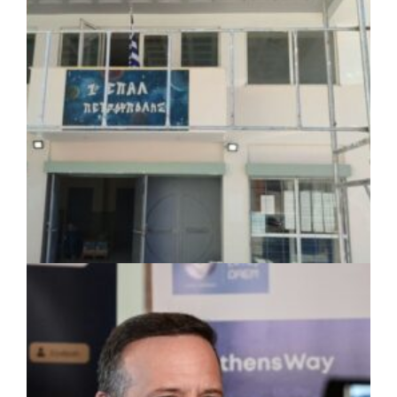
πλέον το όνομα «Γεώργιος Πρίφτης»
ΤΟΠΙΚΗ ΑΥΤΟΔΙΟΙΚΗΣΗ
|
07/08/2026 · 17:45
Δήμος Πετρούπολης: Εργασίες
συντήρησης σε σχολεία και αθλητικές
εγκαταστάσεις