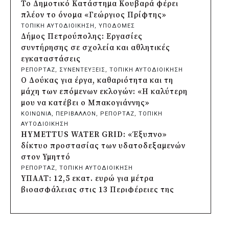
της Αγυιάς
Το Δημοτικό Κατάστημα Κουβαρά φέρει
πριν από 2 μέρες
πλέον το όνομα «Γεώργιος Πρίφτης»
Δήμος Σαρωνικού: Βανδάλισαν το
ΤΟΠΙΚΗ ΑΥΤΟΔΙΟΙΚΗΣΗ
, 
ΥΠΟΔΟΜΕΣ
εκκλησάκι της Μεταμόρφωσης του
Δήμος Πετρούπολης: Εργασίες
Σωτήρος
συντήρησης σε σχολεία και αθλητικές
πριν από 2 μέρες
εγκαταστάσεις
Περιφέρεια Αττικής: Έξι συμπεράσματα
ΡΕΠΟΡΤΑΖ
, 
ΣΥΝΕΝΤΕΥΞΕΙΣ
, 
ΤΟΠΙΚΗ ΑΥΤΟΔΙΟΙΚΗΣΗ
για την ψηφιακή μετάβαση των
Ο Δούκας για έργα, καθαριότητα και τη
επιχειρήσεων
μάχη των επόμενων εκλογών: «Η καλύτερη
πριν από 2 μέρες
μου να κατέβει ο Μπακογιάννης»
Δήμος Σαρωνικού και ΑΡΧΕΛΩΝ
ΚΟΙΝΩΝΙΑ
, 
ΠΕΡΙΒΑΛΛΟΝ
, 
ΡΕΠΟΡΤΑΖ
, 
ΤΟΠΙΚΗ
ενημερώνουν τους λουόμενους για τη
ΑΥΤΟΔΙΟΙΚΗΣΗ
συνύπαρξη με τις θαλάσσιες χελώνες
HYMETTUS WATER GRID: «Έξυπνο»
πριν από 2 μέρες
δίκτυο προστασίας των υδατοδεξαμενών
Δήμος Κυθήρων: Απαγόρευση πρόσβασης
στον Υμηττό
στην παραλία Λυκοδήμου για λόγους
ΡΕΠΟΡΤΑΖ
, 
ΤΟΠΙΚΗ ΑΥΤΟΔΙΟΙΚΗΣΗ
ασφαλείας
ΥΠΑΑΤ: 12,5 εκατ. ευρώ για μέτρα
πριν από 2 μέρες
βιοασφάλειας στις 13 Περιφέρειες της
Προφυλακίστηκε ο δήμαρχος Στυλίδας για
χώρας
τη φωτιά στη Βοιωτία – Σε αναστολή το
ΚΟΙΝΩΝΙΑ
, 
ΤΟΠΙΚΗ ΑΥΤΟΔΙΟΙΚΗΣΗ
, 
ΥΠΟΔΟΜΕΣ
αιολικό πάρκο
Δήμος Πέλλας: Σε προσωρινή αναστολή