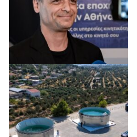
ΡΕΠΟΡΤΑΖ
|
07/08/2026 · 17:27
Ο Δούκας για έργα, καθαριότητα και τη
μάχη των επόμενων εκλογών: «Η καλύτερη
μου να κατέβει ο Μπακογιάννης»