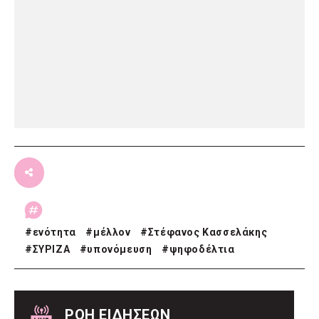
#
ενότητα
#
μέλλον
#
Στέφανος Κασσελάκης
#
ΣΥΡΙΖΑ
#
υπονόμευση
#
ψηφοδέλτια
ΡΟΗ ΕΙΔΗΣΕΩΝ