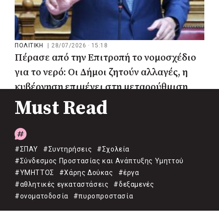
ΠΟΛΙΤΙΚΗ
|
28/07/2026 · 15:18
Πέρασε από την Επιτροπή το νομοσχέδιο
για το νερό: Οι Δήμοι ζητούν αλλαγές, η
κυβέρνηση επιμένει στη μεταρρύθμιση
Must Read
#ΣΠΑΥ
#Συντηρήσεις
#Σχολεία
#Σύνδεσμος Προστασίας και Ανάπτυξης Υμηττού
#ΥΜΗΤΤΟΣ
#Χάρης Δούκας
#έργα
#αθλητικές εγκαταστάσεις
#δεξαμενές
#ονοματοδοσία
#πυροπροστασία