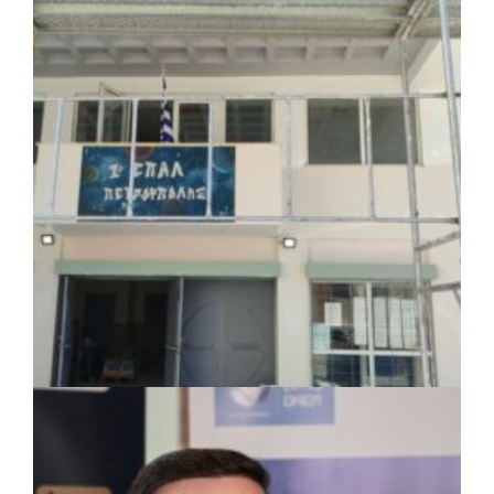
ΚΟΙΝΩΝΙΑ
|
07/08/2026 · 18:01
Το Δημοτικό Κατάστημα Κουβαρά φέρει
πλέον το όνομα «Γεώργιος Πρίφτης»
ΤΟΠΙΚΗ ΑΥΤΟΔΙΟΙΚΗΣΗ
|
07/08/2026 · 17:45
Δήμος Πετρούπολης: Εργασίες
συντήρησης σε σχολεία και αθλητικές