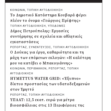
Δήμος Πατρέων: Αντικατάσταση
φωτιστικών μετά τη λεηλασία στο έλος
ΚΟΙΝΩΝΙΑ
, 
ΤΟΠΙΚΗ ΑΥΤΟΔΙΟΙΚΗΣΗ
της Αγυιάς
Το Δημοτικό Κατάστημα Κουβαρά φέρει
πριν από μία μέρα
πλέον το όνομα «Γεώργιος Πρίφτης»
Δήμος Σαρωνικού: Βανδάλισαν το
ΤΟΠΙΚΗ ΑΥΤΟΔΙΟΙΚΗΣΗ
, 
ΥΠΟΔΟΜΕΣ
εκκλησάκι της Μεταμόρφωσης του
Δήμος Πετρούπολης: Εργασίες
Σωτήρος
συντήρησης σε σχολεία και αθλητικές
πριν από μία μέρα
εγκαταστάσεις
Περιφέρεια Αττικής: Έξι συμπεράσματα
ΡΕΠΟΡΤΑΖ
, 
ΣΥΝΕΝΤΕΥΞΕΙΣ
, 
ΤΟΠΙΚΗ ΑΥΤΟΔΙΟΙΚΗΣΗ
για την ψηφιακή μετάβαση των
Ο Δούκας για έργα, καθαριότητα και τη
επιχειρήσεων
μάχη των επόμενων εκλογών: «Η καλύτερη
πριν από μία μέρα
μου να κατέβει ο Μπακογιάννης»
Δήμος Σαρωνικού και ΑΡΧΕΛΩΝ
ΚΟΙΝΩΝΙΑ
, 
ΠΕΡΙΒΑΛΛΟΝ
, 
ΡΕΠΟΡΤΑΖ
, 
ΤΟΠΙΚΗ
ενημερώνουν τους λουόμενους για τη
ΑΥΤΟΔΙΟΙΚΗΣΗ
συνύπαρξη με τις θαλάσσιες χελώνες
HYMETTUS WATER GRID: «Έξυπνο»
πριν από μία μέρα
δίκτυο προστασίας των υδατοδεξαμενών
Δήμος Κυθήρων: Απαγόρευση πρόσβασης
στον Υμηττό
στην παραλία Λυκοδήμου για λόγους
ΡΕΠΟΡΤΑΖ
, 
ΤΟΠΙΚΗ ΑΥΤΟΔΙΟΙΚΗΣΗ
ασφαλείας
ΥΠΑΑΤ: 12,5 εκατ. ευρώ για μέτρα
πριν από μία μέρα
βιοασφάλειας στις 13 Περιφέρειες της
Προφυλακίστηκε ο δήμαρχος Στυλίδας για
χώρας