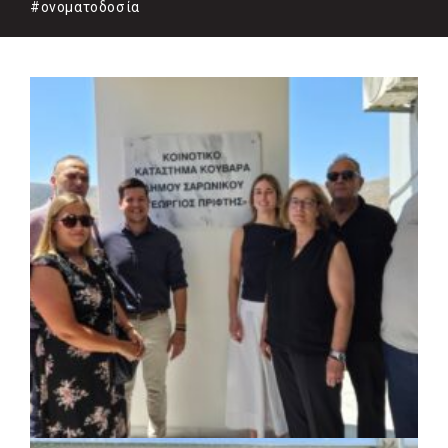
#ονοματοδοσία