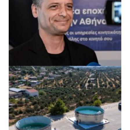
ΡΕΠΟΡΤΑΖ
|
07/08/2026 · 17:27
Ο Δούκας για έργα, καθαριότητα και τη
μάχη των επόμενων εκλογών: «Η καλύτερη
μου να κατέβει ο Μπακογιάννης»