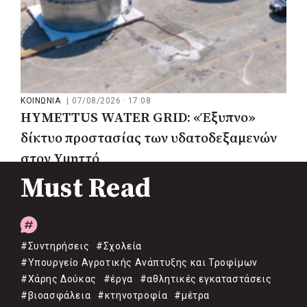
ΚΟΙΝΩΝΙΑ
|
07/08/2026 · 17:08
HYMETTUS WATER GRID: «Έξυπνο»
δίκτυο προστασίας των υδατοδεξαμενών
στον Υμηττό
Must Read
#Συντηρήσεις
#Σχολεία
#Υπουργείο Αγροτικής Ανάπτυξης και Τροφίμων
#Χάρης Δούκας
#έργα
#αθλητικές εγκαταστάσεις
#βιοασφάλεια
#κτηνοτροφία
#μέτρα