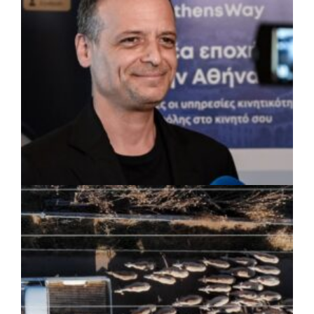
εγκαταστάσεις
ΡΕΠΟΡΤΑΖ
|
07/08/2026 · 17:27
Ο Δούκας για έργα, καθαριότητα και τη
μάχη των επόμενων εκλογών: «Η καλύτερη
μου να κατέβει ο Μπακογιάννης»