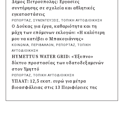
εκκλησάκι της Μεταμόρφωσης του
Δήμος Πετρούπολης: Εργασίες
Σωτήρος
συντήρησης σε σχολεία και αθλητικές
πριν από 21 ώρες
εγκαταστάσεις
Περιφέρεια Αττικής: Έξι συμπεράσματα
ΡΕΠΟΡΤΑΖ
, 
ΣΥΝΕΝΤΕΥΞΕΙΣ
, 
ΤΟΠΙΚΗ ΑΥΤΟΔΙΟΙΚΗΣΗ
για την ψηφιακή μετάβαση των
Ο Δούκας για έργα, καθαριότητα και τη
επιχειρήσεων
μάχη των επόμενων εκλογών: «Η καλύτερη
πριν από 21 ώρες
μου να κατέβει ο Μπακογιάννης»
Δήμος Σαρωνικού και ΑΡΧΕΛΩΝ
ΚΟΙΝΩΝΙΑ
, 
ΠΕΡΙΒΑΛΛΟΝ
, 
ΡΕΠΟΡΤΑΖ
, 
ΤΟΠΙΚΗ
ενημερώνουν τους λουόμενους για τη
ΑΥΤΟΔΙΟΙΚΗΣΗ
συνύπαρξη με τις θαλάσσιες χελώνες
HYMETTUS WATER GRID: «Έξυπνο»
πριν από μία μέρα
δίκτυο προστασίας των υδατοδεξαμενών
Δήμος Κυθήρων: Απαγόρευση πρόσβασης
στον Υμηττό
στην παραλία Λυκοδήμου για λόγους
ΡΕΠΟΡΤΑΖ
, 
ΤΟΠΙΚΗ ΑΥΤΟΔΙΟΙΚΗΣΗ
ασφαλείας
ΥΠΑΑΤ: 12,5 εκατ. ευρώ για μέτρα
πριν από μία μέρα
βιοασφάλειας στις 13 Περιφέρειες της
Προφυλακίστηκε ο δήμαρχος Στυλίδας για
χώρας
τη φωτιά στη Βοιωτία – Σε αναστολή το
ΚΟΙΝΩΝΙΑ
, 
ΤΟΠΙΚΗ ΑΥΤΟΔΙΟΙΚΗΣΗ
, 
ΥΠΟΔΟΜΕΣ
αιολικό πάρκο
Δήμος Πέλλας: Σε προσωρινή αναστολή
πριν από 2 μέρες
λειτουργίας όλες οι παιδικές χαρές
Δήμος Ηλιούπολης: Εργασίες αναβάθμισης
ΡΕΠΟΡΤΑΖ
, 
ΤΟΠΙΚΗ ΑΥΤΟΔΙΟΙΚΗΣΗ
στα αθλητικά κέντρα ενόψει της νέας
Στους τέσσερις φιναλίστ παγκοσμίως ο