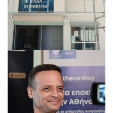
πριν από 3 μέρες
Περιφέρεια Θεσσαλίας: Νέος
ιατροτεχνολογικός εξοπλισμός και
αναβάθμιση του ΚΕΦΙΑΠ Καρδίτσας
πριν από 3 μέρες
Δήμος Αθηναίων: 651 δημότες συμμετείχαν
στις δράσεις διατροφικής υποστήριξης
ΤΟΠΙΚΗ ΑΥΤΟΔΙΟΙΚΗΣΗ
|
07/08/2026 · 17:45
Δήμος Πετρούπολης: Εργασίες
συντήρησης σε σχολεία και αθλητικές
εγκαταστάσεις