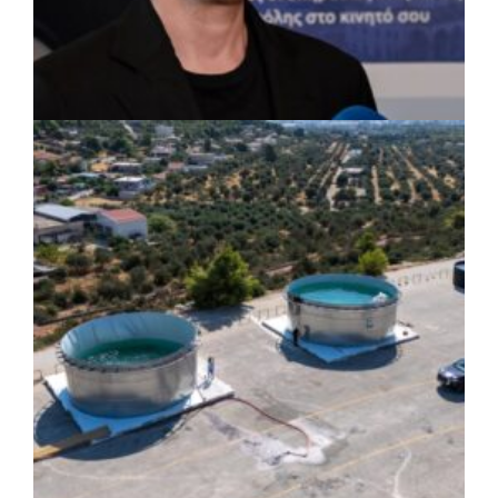
ΡΕΠΟΡΤΑΖ
|
07/08/2026 · 17:27
Ο Δούκας για έργα, καθαριότητα και τη
μάχη των επόμενων εκλογών: «Η καλύτερη
μου να κατέβει ο Μπακογιάννης»