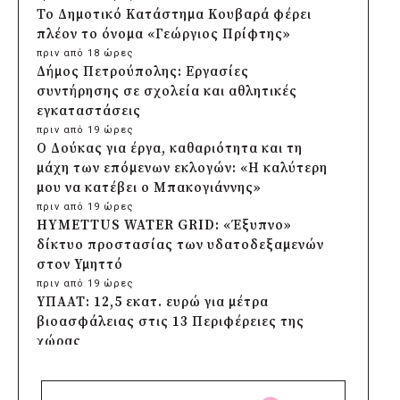
Το Δημοτικό Κατάστημα Κουβαρά φέρει
πλέον το όνομα «Γεώργιος Πρίφτης»
πριν από 18 ώρες
Δήμος Πετρούπολης: Εργασίες
συντήρησης σε σχολεία και αθλητικές
εγκαταστάσεις
πριν από 19 ώρες
Ο Δούκας για έργα, καθαριότητα και τη
μάχη των επόμενων εκλογών: «Η καλύτερη
μου να κατέβει ο Μπακογιάννης»
πριν από 19 ώρες
HYMETTUS WATER GRID: «Έξυπνο»
δίκτυο προστασίας των υδατοδεξαμενών
στον Υμηττό
πριν από 19 ώρες
ΥΠΑΑΤ: 12,5 εκατ. ευρώ για μέτρα
βιοασφάλειας στις 13 Περιφέρειες της
χώρας
πριν από 19 ώρες
Πρέσπεια 2026: Έξι ημέρες πολιτισμού,
μουσικής και γαστρονομίας στη Φλώρινα