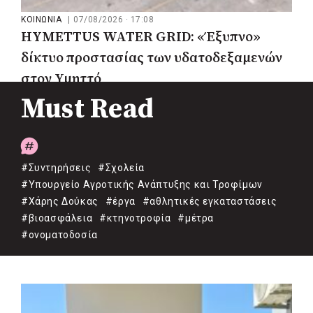
ΚΟΙΝΩΝΙΑ
|
07/08/2026 · 17:08
HYMETTUS WATER GRID: «Έξυπνο»
δίκτυο προστασίας των υδατοδεξαμενών
στον Υμηττό
Must Read
#Συντηρήσεις
#Σχολεία
#Υπουργείο Αγροτικής Ανάπτυξης και Τροφίμων
#Χάρης Δούκας
#έργα
#αθλητικές εγκαταστάσεις
#βιοασφάλεια
#κτηνοτροφία
#μέτρα
#ονοματοδοσία