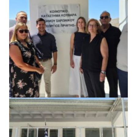
ΚΟΙΝΩΝΙΑ
|
07/08/2026 · 18:01
Το Δημοτικό Κατάστημα Κουβαρά φέρει
πλέον το όνομα «Γεώργιος Πρίφτης»