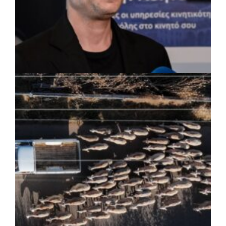
ΡΕΠΟΡΤΑΖ
|
07/08/2026 · 17:27
Ο Δούκας για έργα, καθαριότητα και τη
μάχη των επόμενων εκλογών: «Η καλύτερη
μου να κατέβει ο Μπακογιάννης»