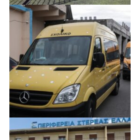
ΤΟΠΙΚΗ ΑΥΤΟΔΙΟΙΚΗΣΗ
|
06/08/2026 · 17:35
Δήμος Ηλιούπολης: Εργασίες
αναβάθμισης στα αθλητικά κέντρα ενόψει
της νέας χρονιάς
ΚΟΙΝΩΝΙΑ
|
06/08/2026 · 17:08
Περιφέρεια Κεντρικής Μακεδονίας: Λύση
για τη μεταφορά 16.500 μαθητών