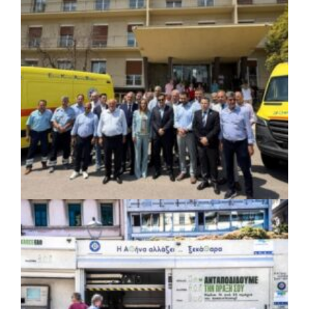
ΚΟΙΝΩΝΙΑ
|
06/08/2026 · 17:01
Περιφέρεια Στερεάς Ελλάδας: Ενίσχυση
του ΕΣΥ με 34 νέα ασθενοφόρα από
πόρους του ΕΣΠΑ