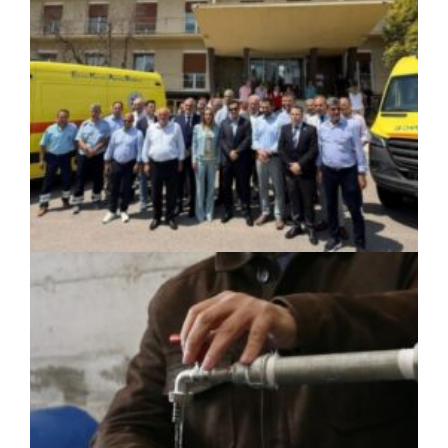
ΚΟΙΝΩΝΙΑ
|
06/08/2026 · 17:01
Περιφέρεια Στερεάς Ελλάδας: Ενίσχυση
του ΕΣΥ με 34 νέα ασθενοφόρα από
πόρους του ΕΣΠΑ