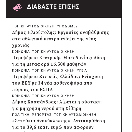
δολιοφθορά σε δύο ξεραμένα δέντρα στην
ΔΙΑΒΑΣΤΕ ΕΠΙΣΗΣ
οδό Βενιζέλου
πριν από 21 ώρες
Χαρδαλιάς: Ψηφιακό Παρατηρητήριο για
ΤΟΠΙΚΗ ΑΥΤΟΔΙΟΙΚΗΣΗ
, 
ΥΠΟΔΟΜΕΣ
την παρακολούθηση των 352 έργων της
Δήμος Ηλιούπολης: Εργασίες αναβάθμισης
Αττικής
στα αθλητικά κέντρα ενόψει της νέας
πριν από 21 ώρες
χρονιάς
Δήμος Ηρακλείου Αττικής: Συμβάσεις
ΚΟΙΝΩΝΙΑ
, 
ΤΟΠΙΚΗ ΑΥΤΟΔΙΟΙΚΗΣΗ
645.000 ευρώ για τη φροντίδα των
Περιφέρεια Κεντρικής Μακεδονίας: Λύση
αδέσποτων ζώων
για τη μεταφορά 16.500 μαθητών
πριν από 2 μέρες
ΚΟΙΝΩΝΙΑ
, 
ΤΟΠΙΚΗ ΑΥΤΟΔΙΟΙΚΗΣΗ
, 
ΥΓΕΙΑ
Περιφέρεια Θεσσαλίας: Νέος
Περιφέρεια Στερεάς Ελλάδας: Ενίσχυση
ιατροτεχνολογικός εξοπλισμός και
του ΕΣΥ με 34 νέα ασθενοφόρα από
αναβάθμιση του ΚΕΦΙΑΠ Καρδίτσας
πόρους του ΕΣΠΑ
πριν από 2 μέρες
ΚΟΙΝΩΝΙΑ
, 
ΤΟΠΙΚΗ ΑΥΤΟΔΙΟΙΚΗΣΗ
Δήμος Αθηναίων: 651 δημότες συμμετείχαν
Δήμος Κασσάνδρας: Αίρεται η σύσταση
στις δράσεις διατροφικής υποστήριξης
για μη χρήση νερού στη Σίβηρη
πριν από 2 μέρες
ΠΟΛΙΤΙΚΗ
, 
ΡΕΠΟΡΤΑΖ
, 
ΤΟΠΙΚΗ ΑΥΤΟΔΙΟΙΚΗΣΗ
Συνεργασία Περιφέρειας Κρήτης με
«Σπιτάκια Ανακύκλωσης»: Αντιπαράθεση
Πανεπιστήμιο Κρήτης και ΙΤΕ για
για τα 39,6 εκατ. ευρώ που αφορούν