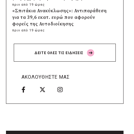
πριν από 19 ώρες
«Σπιτάκια Ανακύκλωσης»: Αντιπαράθεση
για τα 39,6 εκατ. ευρώ που αφορούν
φορείς της Αυτοδιοίκησης
πριν από 19 ώρες
Δήμος Χαϊδαρίου: Καθαρισμός στο Άλσος
Δαφνίου παρά την έλλειψη αρμοδιότητας
πριν από 20 ώρες
ΔΕΙΤΕ ΟΛΕΣ ΤΙΣ ΕΙΔΗΣΕΙΣ
Δήμος Αμαρουσίου: Μεγάλες παρεμβάσεις
αναβάθμισης στα σχολεία πριν τον
Σεπτέμβριο
πριν από 20 ώρες
ΑΚΟΛΟΥΘΗΣΤΕ ΜΑΣ
Δήμος Ελληνικού-Αργυρούπολης: Χρυσή
διάκριση στα Diversity, Equity & Inclusion
Awards 2026
πριν από 20 ώρες
Δήμος Αθηναίων: Πάνω από 240
αντικείμενα απομακρύνθηκαν από
κοινόχρηστους χώρους
πριν από 21 ώρες
Δήμος Θεσσαλονίκης: Έρευνα για πιθανή