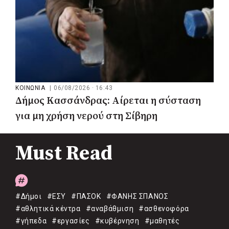
ΚΟΙΝΩΝΙΑ
|
06/08/2026 · 16:43
Δήμος Κασσάνδρας: Αίρεται η σύσταση
για μη χρήση νερού στη Σίβηρη
Must Read
#Δήμοι
#ΕΣΥ
#ΠΑΣΟΚ
#ΦΑΝΗΣ ΣΠΑΝΟΣ
#αθλητικά κέντρα
#αναβάθμιση
#ασθενοφόρα
#γήπεδα
#εργασίες
#κυβέρνηση
#μαθητές