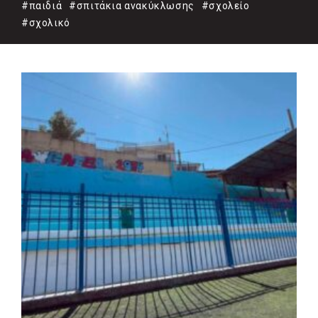
#παιδιά
#σπιτάκια ανακύκλωσης
#σχολείο
#σχολικό