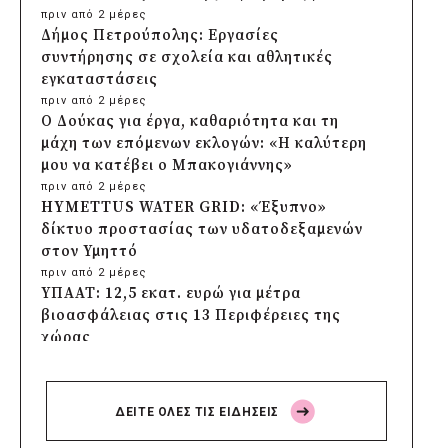
πριν από 2 μέρες
Δήμος Πετρούπολης: Εργασίες
συντήρησης σε σχολεία και αθλητικές
εγκαταστάσεις
πριν από 2 μέρες
Ο Δούκας για έργα, καθαριότητα και τη
μάχη των επόμενων εκλογών: «Η καλύτερη
μου να κατέβει ο Μπακογιάννης»
πριν από 2 μέρες
HYMETTUS WATER GRID: «Έξυπνο»
δίκτυο προστασίας των υδατοδεξαμενών
στον Υμηττό
πριν από 2 μέρες
ΥΠΑΑΤ: 12,5 εκατ. ευρώ για μέτρα
βιοασφάλειας στις 13 Περιφέρειες της
χώρας
πριν από 2 μέρες
Πρέσπεια 2026: Έξι ημέρες πολιτισμού,
μουσικής και γαστρονομίας στη Φλώρινα
ΔΕΙΤΕ ΟΛΕΣ ΤΙΣ ΕΙΔΗΣΕΙΣ
πριν από 2 μέρες
Δήμος Πέλλας: Σε προσωρινή αναστολή