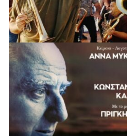
ΠΟΛΙΤΙΣΜΟΣ
|
05/08/2026 · 16:17
Η Marko Marković Orkestar στα
Αριστοτέλεια του Δήμου Αριστοτέλη