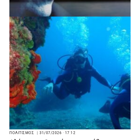
ΠΟΛΙΤΙΣΜΟΣ
|
04/08/2026 · 17:05
«Τραγουδάμε Καββαδία»:
Μουσικοποιητικό ταξίδι στην Κεντρική
Μακεδονία
ΠΟΛΙΤΙΣΜΟΣ
|
31/07/2026 · 17:12