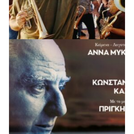
ιατροτεχνολογικός εξοπλισμός και
αναβάθμιση του ΚΕΦΙΑΠ Καρδίτσας
πριν από 4 μέρες
Δήμος Αθηναίων: 651 δημότες συμμετείχαν
στις δράσεις διατροφικής υποστήριξης
ΠΟΛΙΤΙΣΜΟΣ
|
05/08/2026 · 16:17
Η Marko Marković Orkestar στα
Αριστοτέλεια του Δήμου Αριστοτέλη