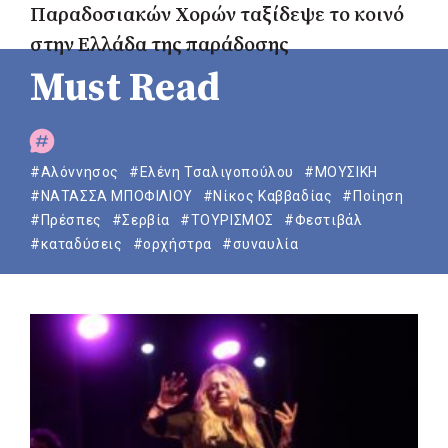
Παραδοσιακών Χορών ταξίδεψε το κοινό
στην Ελλάδα της παράδοσης
Must Read
#Αλόννησος
#Ελένη Τσαλιγοπούλου
#ΜΟΥΣΙΚΗ
#ΝΑΤΑΣΣΑ ΜΠΟΦΙΛΙΟΥ
#Νίκος Καββαδίας
#Ποίηση
#Πρέσπες
#Σερβία
#ΤΟΥΡΙΣΜΟΣ
#Φεστιβάλ
#καταδύσεις
#ορχήστρα
#συναυλία