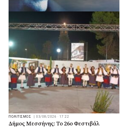
ΠΟΛΙΤΙΣΜΟΣ
|
04/08/2026 · 17:05
«Τραγουδάμε Καββαδία»:
Μουσικοποιητικό ταξίδι στην Κεντρική
Μακεδονία
ΠΟΛΙΤΙΣΜΟΣ
|
03/08/2026 · 17:22
Δήμος Μεσσήνης: Το 26ο Φεστιβάλ