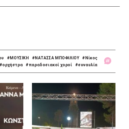
ου
#ΜΟΥΣΙΚΗ
#ΝΑΤΑΣΣΑ ΜΠΟΦΙΛΙΟΥ
#Νίκος
#ορχήστρα
#παραδοσιακοί χοροί
#συναυλία