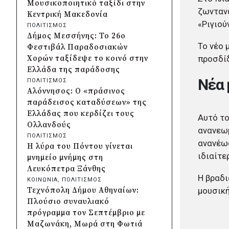
Μουσικοποιητικό ταξίδι στην
Λυκοδήμου για λόγους
ζωντανά
Κεντρική Μακεδονία
ασφαλείας
«Ριγιού
ΠΟΛΙΤΙΣΜΟΣ
πριν από 2 μέρες
Δήμος Μεσσήνης: Το 26ο
Προφυλακίστηκε ο δήμαρχος
Το νέο 
Φεστιβάλ Παραδοσιακών
Στυλίδας για τη φωτιά στη
προσδίδ
Χορών ταξίδεψε το κοινό στην
Βοιωτία – Σε αναστολή το
Ελλάδα της παράδοσης
αιολικό πάρκο
Νέα 
ΠΟΛΙΤΙΣΜΟΣ
πριν από 3 μέρες
Αλόννησος: Ο «πράσινος
Δήμος Ηλιούπολης: Εργασίες
παράδεισος καταδύσεων» της
αναβάθμισης στα αθλητικά
Ελλάδας που κερδίζει τους
Αυτό το
κέντρα ενόψει της νέας χρονιάς
Ολλανδούς
ανανεωμ
πριν από 3 μέρες
ΠΟΛΙΤΙΣΜΟΣ
Περιφέρεια Κεντρικής
ανανέωσ
Η λύρα του Πόντου γίνεται
Μακεδονίας: Λύση για τη
ιδιαίτε
μνημείο μνήμης στη
μεταφορά 16.500 μαθητών
Λευκόπετρα Ξάνθης
πριν από 3 μέρες
Η βραδι
ΚΟΙΝΩΝΙΑ
, 
ΠΟΛΙΤΙΣΜΟΣ
Περιφέρεια Στερεάς Ελλάδας:
μουσική
Τεχνόπολη Δήμου Αθηναίων:
Ενίσχυση του ΕΣΥ με 34 νέα
Πλούσιο συναυλιακό
ασθενοφόρα από πόρους του
πρόγραμμα τον Σεπτέμβριο με
ΕΣΠΑ
Μαζωνάκη, Μωρά στη Φωτιά