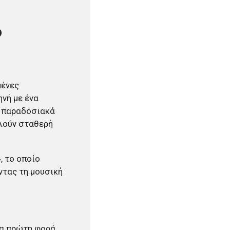
ό
μένες
ηνή με ένα
ι παραδοσιακά
ελούν σταθερή
, το οποίο
ντας τη μουσική
ια πρώτη φορά