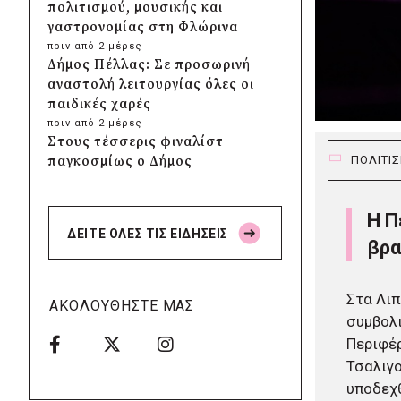
πολιτισμού, μουσικής και
γαστρονομίας στη Φλώρινα
πριν από 2 μέρες
Δήμος Πέλλας: Σε προσωρινή
αναστολή λειτουργίας όλες οι
παιδικές χαρές
πριν από 2 μέρες
Στους τέσσερις φιναλίστ
παγκοσμίως ο Δήμος
ΠΟΛΙΤΙ
Ελληνικού – Αργυρούπολης για
το Seoul Smart City Prize 2026
Η Π
πριν από 2 μέρες
ΔΕΙΤΕ ΟΛΕΣ ΤΙΣ ΕΙΔΗΣΕΙΣ
Δήμος Μετεώρων: Επενδύει
βρα
στην πρωτοβάθμια υγεία με
ίδιους πόρους
Στα Λιπ
πριν από 2 μέρες
ΑΚΟΛΟΥΘΗΣΤΕ ΜΑΣ
Δήμος Παπάγου-Χολαργού:
συμβολι
Επαναλαμβανόμενοι
Περιφέρ
βανδαλισμοί στο δίκτυο
Τσαλιγο
ηλεκτροφωτισμού
υποδεχθ
πριν από 2 μέρες