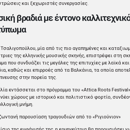
τρώσεις και ξεχωριστές συνεργασίες.
ική βραδιά με έντονο καλλιτεχνικ
τύπωμα
 Τσαλιγοπούλου, μία από τις πιο αγαπημένες και καταξιω
τριες της ελληνικής μουσικής σκηνής, επιστρέφει στη σκ
μα που συνδυάζει τις μεγάλες της επιτυχίες με λαϊκά κα
ια, καθώς και επιρροές από τα Βαλκάνια, τα οποία αποτ
πνευσης στην πορεία της.
λία εντάσσεται στο πρόγραμμα του «Attica Roots Festival»
νύει χώρους με ιστορικό και πολιτιστικό φορτίο, συνδέο
υλλογική μνήμη.
ωντανή παρουσίαση τραγουδιών από το «Ριγιούνιον»
ίσιο της εμφάνισής της, η ερμηνεύτρια θα παρουσιάσει γ