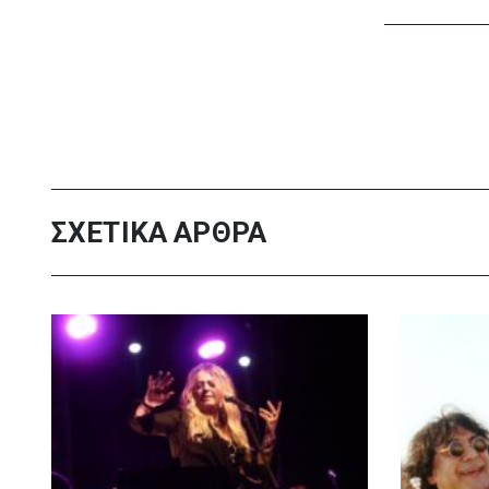
πριν από 4 μέρες
Περιφέρεια Θεσσαλίας: Νέος
ιατροτεχνολογικός εξοπλισμός
και αναβάθμιση του ΚΕΦΙΑΠ
Καρδίτσας
πριν από 4 μέρες
Δήμος Αθηναίων: 651 δημότες
συμμετείχαν στις δράσεις
διατροφικής υποστήριξης
ΣΧΕΤΙΚΑ ΑΡΘΡΑ