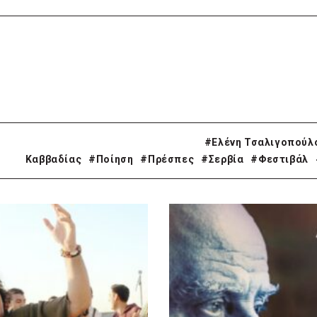
#Ελένη Τσαλιγοπούλ
Καββαδίας
#Ποίηση
#Πρέσπες
#Σερβία
#Φεστιβάλ