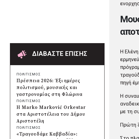
ενορχησ
Δήμος Πατρέων:
Αντικατάσταση φωτιστικών
Μουσ
μετά τη λεηλασία στο έλος της
Αγυιάς
απο
πριν από 2 μέρες
Δήμος Σαρωνικού: Βανδάλισαν
το εκκλησάκι της
Μεταμόρφωσης του Σωτήρος
Η Ελένη
ΔΙΑΒΑΣΤΕ ΕΠΙΣΗΣ
πριν από 2 μέρες
ερμηνεύ
Περιφέρεια Αττικής: Έξι
πρόγραμ
συμπεράσματα για την
τραγούδ
ΠΟΛΙΤΙΣΜΟΣ
ψηφιακή μετάβαση των
Πρέσπεια 2026: Έξι ημέρες
πηγή έμ
επιχειρήσεων
πολιτισμού, μουσικής και
πριν από 2 μέρες
γαστρονομίας στη Φλώρινα
Η συναυ
Δήμος Σαρωνικού και
ΠΟΛΙΤΙΣΜΟΣ
αναδεικ
ΑΡΧΕΛΩΝ ενημερώνουν τους
Η Marko Marković Orkestar
λουόμενους για τη συνύπαρξη
με τη σ
στα Αριστοτέλεια του Δήμου
με τις θαλάσσιες χελώνες
Αριστοτέλη
Πρώτη ζ
πριν από 2 μέρες
ΠΟΛΙΤΙΣΜΟΣ
Δήμος Κυθήρων: Απαγόρευση
«Τραγουδάμε Καββαδία»:
πρόσβασης στην παραλία
Στο πλα