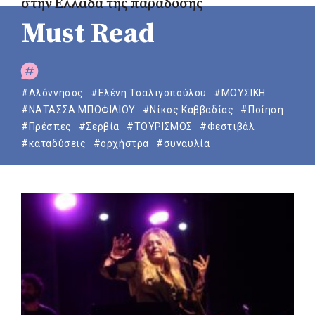
στην Ελλάδα της παράδοσης
Must Read
#Αλόννησος
#Ελένη Τσαλιγοπούλου
#ΜΟΥΣΙΚΗ
#ΝΑΤΑΣΣΑ ΜΠΟΦΙΛΙΟΥ
#Νίκος Καββαδίας
#Ποίηση
#Πρέσπες
#Σερβία
#ΤΟΥΡΙΣΜΟΣ
#Φεστιβάλ
#καταδύσεις
#ορχήστρα
#συναυλία