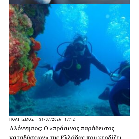
ΠΟΛΙΤΙΣΜΟΣ
|
04/08/2026 · 17:05
«Τραγουδάμε Καββαδία»:
Μουσικοποιητικό ταξίδι στην Κεντρική
Μακεδονία
ΠΟΛΙΤΙΣΜΟΣ
|
31/07/2026 · 17:12
Αλόννησος: Ο «πράσινος παράδεισος
καταδύσεων» της Ελλάδας που κερδίζει