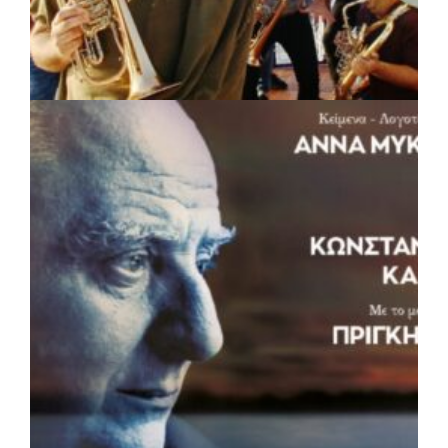
ΠΟΛΙΤΙΣΜΟΣ
|
05/08/2026 · 16:17
Η Marko Marković Orkestar στα
Αριστοτέλεια του Δήμου Αριστοτέλη