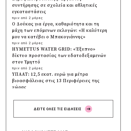
συντήρησης σε σχολεία και αθλητικές
εγκαταστάσεις
πριν από 2 μέρες
Ο Δούκας για έργα, καθαριότητα και τη
μάχη των επόμενων εκλογών: «Η καλύτερη
μου να κατέβει ο Μπακογιάννης»
πριν από 2 μέρες
HYMETTUS WATER GRID: «Έξυπνο»
δίκτυο προστασίας των υδατοδεξαμενών
στον Υμηττό
πριν από 2 μέρες
ΥΠΑΑΤ: 12,5 εκατ. ευρώ για μέτρα
βιοασφάλειας στις 13 Περιφέρειες της
χώρας
πριν από 2 μέρες
Πρέσπεια 2026: Έξι ημέρες πολιτισμού,
μουσικής και γαστρονομίας στη Φλώρινα
ΔΕΙΤΕ ΟΛΕΣ ΤΙΣ ΕΙΔΗΣΕΙΣ
πριν από 2 μέρες
Δήμος Πέλλας: Σε προσωρινή αναστολή
λειτουργίας όλες οι παιδικές χαρές
πριν από 2 μέρες