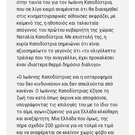
στην ταινία του για τον Ιωάννη Καποδίστρια,
που σε λίγο καιρό αναμένεται ότι θα διανεμηθεί
στις κινηματογραφικές αίθουσες εκφράζει, με
κείμενό της, η ηθοποιός και τελευταία
απόγονος του πρώτου κυβερνήτη της χώρας
Ναταλία Καποδίστρια. Με επιστολή της, η
κυρία Καποδίστρια σημειώνει ότι είναι
αξιοσημείωτο το γεγονός ότι «το ολιγόλεπτο
τρέιλερ που την αναγγέλλει, έχει προκαλέσει
έναν ιδιαίτερα θερμό δημόσιο διάλογο».
«Ο Ιωάννης Καποδίστριας και η υστεροφημία
του δεν κινδυνεύουν και δεν απειλούνται από
κανέναν. Ο Ιωάννης Καποδίστριας έζησε τη
ζωή του κατά όπως έκρινε και αποφάσισε,
υπογράφοντας τις επιλογές του με το ίδιο του
το αίμα, αγωνιζόμενος για μια Ελλάδα ελεύθερη
και ανεξάρτητη. Μια Ελλάδα που όμως, της
πήρε σχεδόν 200 χρόνια για να τολμά να τιμά
και να αναφέρεται σε εκείνον χωρίς φόβο και