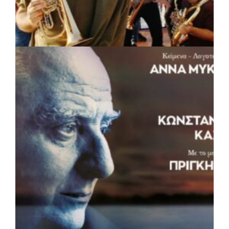
πριν από 4 μέρες
Δήμος Αθηναίων: 651 δημότες συμμετείχαν
στις δράσεις διατροφικής υποστήριξης
ΠΟΛΙΤΙΣΜΟΣ
|
05/08/2026 · 16:17
Η Marko Marković Orkestar στα
Αριστοτέλεια του Δήμου Αριστοτέλη