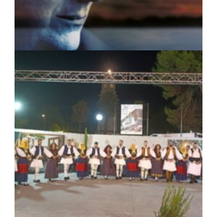
ΠΟΛΙΤΙΣΜΟΣ
|
04/08/2026 · 17:05
«Τραγουδάμε Καββαδία»:
Μουσικοποιητικό ταξίδι στην Κεντρική
Μακεδονία