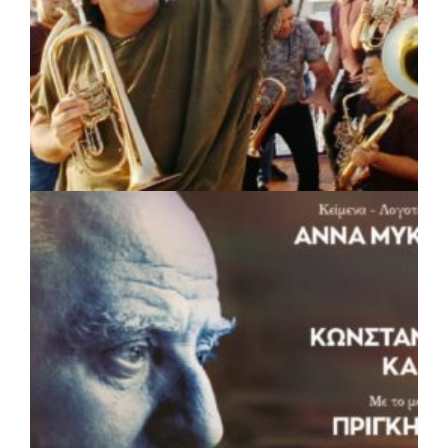
ΠΟΛΙΤΙΣΜΟΣ
|
05/08/2026 · 16:17
Η Marko Marković Orkestar στα
Αριστοτέλεια του Δήμου Αριστοτέλη