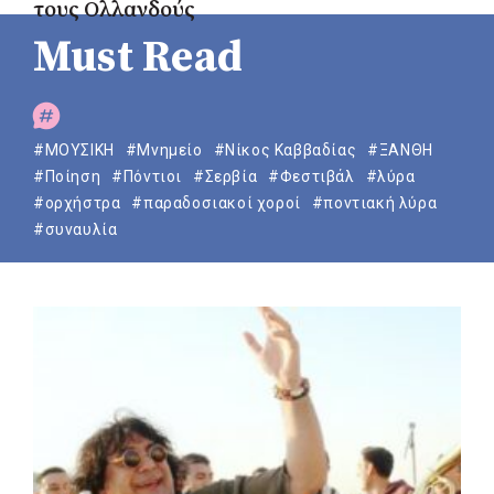
τους Ολλανδούς
Must Read
#ΜΟΥΣΙΚΗ
#Μνημείο
#Νίκος Καββαδίας
#ΞΑΝΘΗ
#Ποίηση
#Πόντιοι
#Σερβία
#Φεστιβάλ
#λύρα
#ορχήστρα
#παραδοσιακοί χοροί
#ποντιακή λύρα
#συναυλία