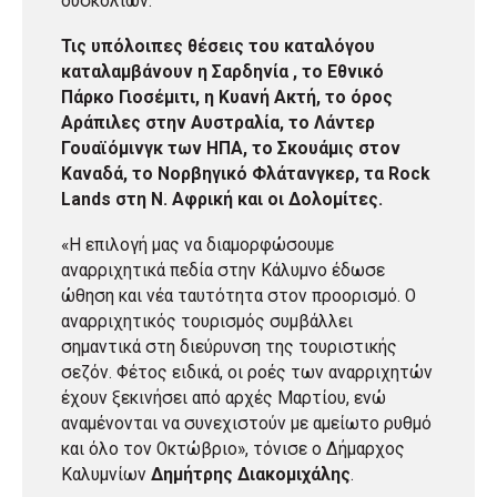
δυσκολιών.
Τις υπόλοιπες θέσεις του καταλόγου
καταλαμβάνουν η Σαρδηνία , το Εθνικό
Πάρκο Γιοσέμιτι, η Κυανή Ακτή, το όρος
Αράπιλες στην Αυστραλία, το Λάντερ
Γουαϊόμινγκ των ΗΠΑ, το Σκουάμις στον
Καναδά, το Νορβηγικό Φλάτανγκερ, τα Rock
Lands στη Ν. Αφρική και οι Δολομίτες.
«Η επιλογή μας να διαμορφώσουμε
αναρριχητικά πεδία στην Κάλυμνο έδωσε
ώθηση και νέα ταυτότητα στον προορισμό. Ο
αναρριχητικός τουρισμός συμβάλλει
σημαντικά στη διεύρυνση της τουριστικής
σεζόν. Φέτος ειδικά, οι ροές των αναρριχητών
έχουν ξεκινήσει από αρχές Μαρτίου, ενώ
αναμένονται να συνεχιστούν με αμείωτο ρυθμό
και όλο τον Οκτώβριο», τόνισε ο Δήμαρχος
Καλυμνίων
Δημήτρης Διακομιχάλης
.