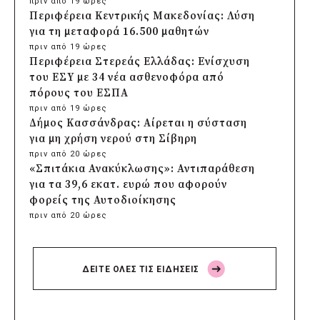
πριν από 19 ώρες
Περιφέρεια Κεντρικής Μακεδονίας: Λύση
για τη μεταφορά 16.500 μαθητών
πριν από 19 ώρες
Περιφέρεια Στερεάς Ελλάδας: Ενίσχυση
του ΕΣΥ με 34 νέα ασθενοφόρα από
πόρους του ΕΣΠΑ
πριν από 19 ώρες
Δήμος Κασσάνδρας: Αίρεται η σύσταση
για μη χρήση νερού στη Σίβηρη
πριν από 20 ώρες
«Σπιτάκια Ανακύκλωσης»: Αντιπαράθεση
για τα 39,6 εκατ. ευρώ που αφορούν
φορείς της Αυτοδιοίκησης
πριν από 20 ώρες
Δήμος Χαϊδαρίου: Καθαρισμός στο Άλσος
Δαφνίου παρά την έλλειψη αρμοδιότητας
πριν από 20 ώρες
ΔΕΙΤΕ ΟΛΕΣ ΤΙΣ ΕΙΔΗΣΕΙΣ
Δήμος Αμαρουσίου: Μεγάλες παρεμβάσεις
αναβάθμισης στα σχολεία πριν τον
Σεπτέμβριο