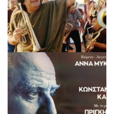
ΠΟΛΙΤΙΣΜΟΣ
|
05/08/2026 · 16:17
Η Marko Marković Orkestar στα
Αριστοτέλεια του Δήμου Αριστοτέλη