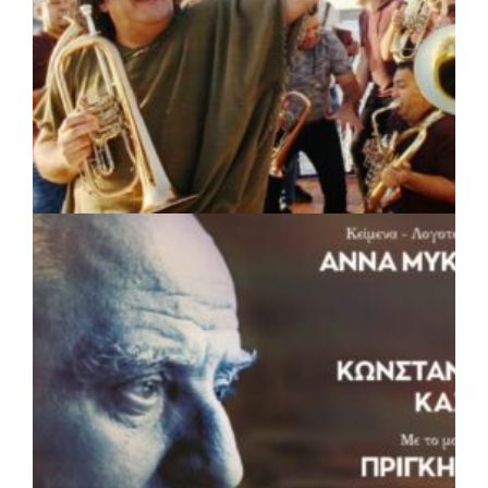
αδέσποτων ζώων
πριν από 4 μέρες
Περιφέρεια Θεσσαλίας: Νέος
ιατροτεχνολογικός εξοπλισμός και
αναβάθμιση του ΚΕΦΙΑΠ Καρδίτσας
πριν από 4 μέρες
Δήμος Αθηναίων: 651 δημότες συμμετείχαν
στις δράσεις διατροφικής υποστήριξης
ΠΟΛΙΤΙΣΜΟΣ
|
05/08/2026 · 16:17
Η Marko Marković Orkestar στα
Αριστοτέλεια του Δήμου Αριστοτέλη