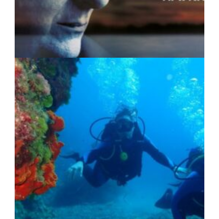
ΠΟΛΙΤΙΣΜΟΣ
|
04/08/2026 · 17:05
«Τραγουδάμε Καββαδία»:
Μουσικοποιητικό ταξίδι στην Κεντρική
Μακεδονία