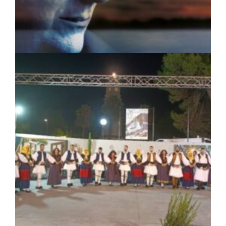
ΠΟΛΙΤΙΣΜΟΣ
|
04/08/2026 · 17:05
«Τραγουδάμε Καββαδία»:
Μουσικοποιητικό ταξίδι στην Κεντρική
Μακεδονία