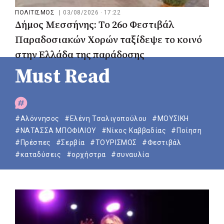
ΠΟΛΙΤΙΣΜΟΣ
|
03/08/2026 · 17:22
Δήμος Μεσσήνης: Το 26ο Φεστιβάλ
Παραδοσιακών Χορών ταξίδεψε το κοινό
στην Ελλάδα της παράδοσης
Must Read
#Αλόννησος
#Ελένη Τσαλιγοπούλου
#ΜΟΥΣΙΚΗ
#ΝΑΤΑΣΣΑ ΜΠΟΦΙΛΙΟΥ
#Νίκος Καββαδίας
#Ποίηση
#Πρέσπες
#Σερβία
#ΤΟΥΡΙΣΜΟΣ
#Φεστιβάλ
#καταδύσεις
#ορχήστρα
#συναυλία