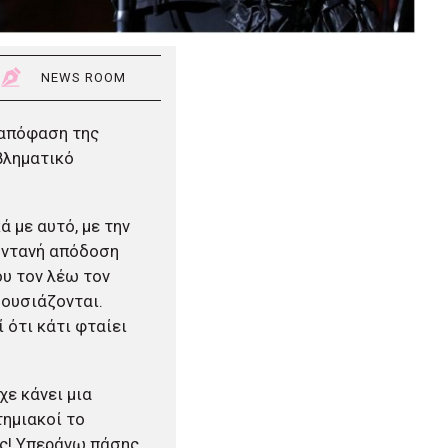
NEWS ROOM
 απόφαση της
βληματικό
 με αυτό, με την
ζωντανή απόδοση
ου τον λέω τον
θουσιάζονται.
 ότι κάτι φταίει
χε κάνει μια
τημιακοί το
ος! Υπεράνω πάσης