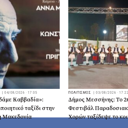
Σ
|
04/08/2026 · 17:05
ΠΟΛΙΤΙΣΜΟΣ
|
03/08/2026 · 17:2
δάμε Καββαδία»:
Δήμος Μεσσήνης: Το 2
οιητικό ταξίδι στην
Φεστιβάλ Παραδοσια
ή Μακεδονία
Χορών ταξίδεψε το κοι
Ελλάδα της παράδοση