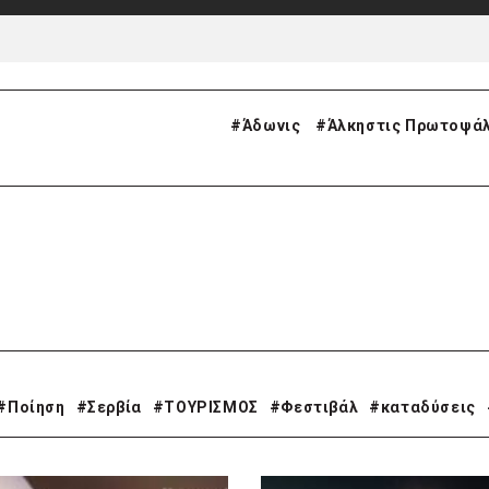
#
Άδωνις
#
Άλκηστις Πρωτοψά
#Ποίηση
#Σερβία
#ΤΟΥΡΙΣΜΟΣ
#Φεστιβάλ
#καταδύσεις