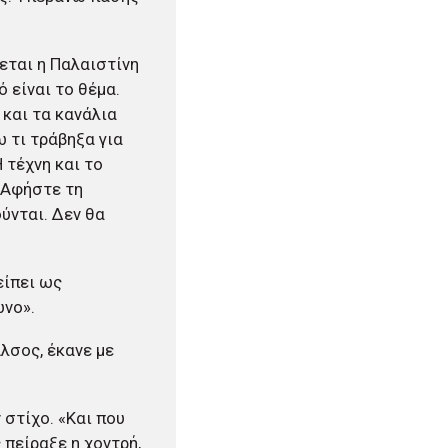
γεται η Παλαιστίνη
ό είναι το θέμα.
 και τα κανάλια
ω τι τράβηξα για
 τέχνη και το
; Αφήστε τη
ούνται. Δεν θα
είπει ως
ωνο».
λσος, έκανε με
 στίχο. «Και που
ς πείραξε η χοντρή,