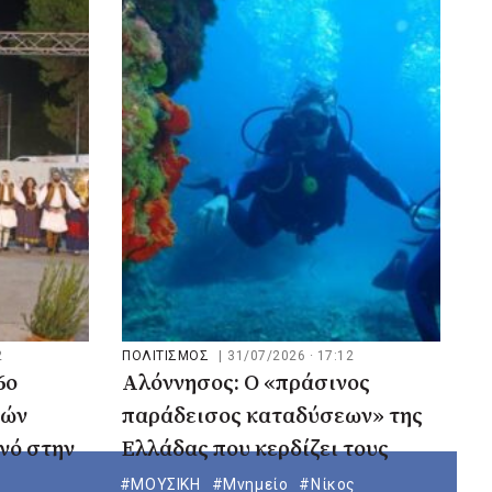
2
ΠΟΛΙΤΙΣΜΟΣ
|
31/07/2026 · 17:12
6ο
Αλόννησος: Ο «πράσινος
κών
παράδεισος καταδύσεων» της
νό στην
Ελλάδας που κερδίζει τους
ς
Ολλανδούς
#ΜΟΥΣΙΚΗ
#Μνημείο
#Νίκος