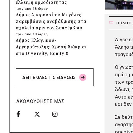
έλλειψη αρμοδιότητας
πριν από 18 ώρες
Δήμος Αμαρουσίου: Μεγάλες
παρεμβάσεις αναβάθμισης στα
ΠΟΛΙΤΙ
σχολεία πριν τον Σεπτέμβριο
πριν από 18 ώρες
Λίγες ε
Δήμος Ελληνικού-
Άλκηστη
Αργυρούπολης: Χρυσή διάκριση
στα Diversity, Equity &
τραγούδ
Inclusion Awards 2026
Ο γνωστ
πριν από 18 ώρες
Δήμος Αθηναίων: Πάνω από
πρώτη τ
ΔΕΙΤΕ ΟΛΕΣ ΤΙΣ ΕΙΔΗΣΕΙΣ
240 αντικείμενα
των τρα
απομακρύνθηκαν από
Άδωνι, 
κοινόχρηστους χώρους
Αυτό εί
πριν από 19 ώρες
ΑΚΟΛΟΥΘΗΣΤΕ ΜΑΣ
και δεν
Δήμος Θεσσαλονίκης: Έρευνα
για πιθανή δολιοφθορά σε δύο
Σε δεύτ
ξεραμένα δέντρα στην οδό
Βενιζέλου
ανάρτησ
πριν από 19 ώρες
σημαίνο