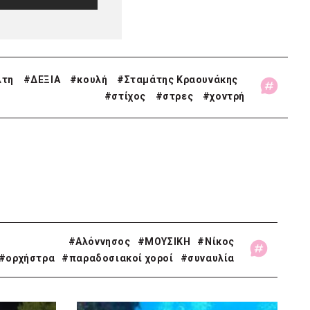
λτη
#
ΔΕΞΙΑ
#
κουλή
#
Σταμάτης Κραουνάκης
#
στίχος
#
στρες
#
χοντρή
#Αλόννησος
#ΜΟΥΣΙΚΗ
#Νίκος
#ορχήστρα
#παραδοσιακοί χοροί
#συναυλία