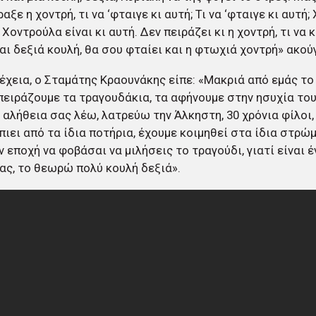
αξε η χοντρή, τι να ‘φταιγε κι αυτή; Τι να ‘φταιγε κι αυτή
 Χοντρούλα είναι κι αυτή. Δεν πειράζει κι η χοντρή, τι να κ
αι δεξιά κουλή, θα σου φταίει και η φτωχιά χοντρή» ακούγ
έχεια, ο Σταμάτης Κραουνάκης είπε: «Μακριά από εμάς το 
πειράζουμε τα τραγουδάκια, τα αφήνουμε στην ησυχία του
, αλήθεια σας λέω, λατρεύω την Άλκηστη, 30 χρόνια φίλοι,
πιει από τα ίδια ποτήρια, έχουμε κοιμηθεί στα ίδια στρώμ
ν εποχή να φοβάσαι να μιλήσεις το τραγούδι, γιατί είναι 
ας, το θεωρώ πολύ κουλή δεξιά».