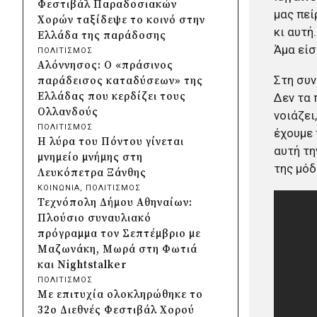
Φεστιβάλ Παραδοσιακών
Κρήτης και ΙΤΕ για φοιτητικές
μας πείρ
Χορών ταξίδεψε το κοινό στην
εστίες και υποδομές
κι αυτή.
Ελλάδα της παράδοσης
πριν από 2 μέρες
Άμα είσ
ΠΟΛΙΤΙΣΜΟΣ
Δήμος Μετεώρων:
Αλόννησος: Ο «πράσινος
Ολοκληρώθηκε το νέο τοιχείο
Στη συν
παράδεισος καταδύσεων» της
αντιστήριξης στην είσοδο του
Ελλάδας που κερδίζει τους
Δεν τα 
Σκεπαρίου
Ολλανδούς
νοιάζει
πριν από 2 μέρες
ΠΟΛΙΤΙΣΜΟΣ
έχουμε 
Δήμος Καισαριανής: Καταδίκη
Η λύρα του Πόντου γίνεται
για την απόπειρα
αυτή τη
μνημείο μνήμης στη
μπλοκαρίσματος φιλικού
της μόδ
Λευκόπετρα Ξάνθης
αγώνα στο «Μ.
ΚΟΙΝΩΝΙΑ
, 
ΠΟΛΙΤΙΣΜΟΣ
Κρητικόπουλος»
Τεχνόπολη Δήμου Αθηναίων:
πριν από 2 μέρες
Πλούσιο συναυλιακό
Δήμος Πειραιά: Νέες
πρόγραμμα τον Σεπτέμβριο με
ασφαλτοστρώσεις σε Α΄ και Β΄
Μαζωνάκη, Μωρά στη Φωτιά
Δημοτική Κοινότητα με
και Nightstalker
πρόγραμμα 2 εκατ. ευρώ
ΠΟΛΙΤΙΣΜΟΣ
πριν από 2 μέρες
Με επιτυχία ολοκληρώθηκε το
Η Marko Marković Orkestar
32ο Διεθνές Φεστιβάλ Χορού