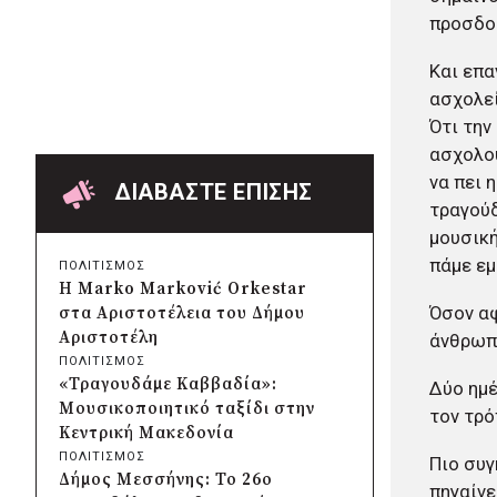
Χαρδαλιάς: Ψηφιακό
προσδο
Παρατηρητήριο για την
παρακολούθηση των 352 έργων
Και επα
της Αττικής
ασχολεί
πριν από 19 ώρες
Ότι την
Δήμος Ηρακλείου Αττικής:
ασχολού
Συμβάσεις 645.000 ευρώ για τη
να πει 
φροντίδα των αδέσποτων
ΔΙΑΒΑΣΤΕ ΕΠΙΣΗΣ
ζώων
τραγούδ
πριν από 2 μέρες
μουσική
Περιφέρεια Θεσσαλίας: Νέος
πάμε εμ
ΠΟΛΙΤΙΣΜΟΣ
ιατροτεχνολογικός εξοπλισμός
Η Marko Marković Orkestar
και αναβάθμιση του ΚΕΦΙΑΠ
Όσον αφ
στα Αριστοτέλεια του Δήμου
Καρδίτσας
Αριστοτέλη
άνθρωπο
πριν από 2 μέρες
ΠΟΛΙΤΙΣΜΟΣ
Δήμος Αθηναίων: 651 δημότες
«Τραγουδάμε Καββαδία»:
Δύο ημέ
συμμετείχαν στις δράσεις
Μουσικοποιητικό ταξίδι στην
τον τρό
διατροφικής υποστήριξης
Κεντρική Μακεδονία
πριν από 2 μέρες
ΠΟΛΙΤΙΣΜΟΣ
Πιο συγ
Συνεργασία Περιφέρειας
Δήμος Μεσσήνης: Το 26ο
πηγαίνε
Κρήτης με Πανεπιστήμιο