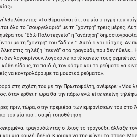
κίας».
νήλθε λέγοντας: «Το θέμα είναι ότι σε μία στιγμή που καί
ται όλο το “σουργελαριό” με τη “χοντρή” τρεις μέρες. Αυτ
 ημέρα του “Εδώ Πολυτεχνείο” η “ανάπηρη” δημοσιογραφία
νται με τη “χοντρή” του “Άδωνι”. Αυτό είναι αίσχος. Αν π
η Άλκηστις τη λέξη “τεκνά” στο τραγούδι, που δεν ήθελε… Η
ι δεν λογοκρίνουν, λογόκρινε ποτέ κανείς τους ρεμπέτες
 κάθε είδους, τα παιδιά, τον κόσμο και τα ρεύματα να κιν
είς να κοντρολάρουμε τα μουσικά ρεύματα».
ορά στη σχέση του με την Πρωτοψάλτη, ανέφερε: «Μου λ
ς, όταν έρθει η ώρα θα την πάρω εγώ είτε εκείνη τηλέφ
ρες πριν, τώρα, στην πρεμιέρα των εμφανίσεών του στο Ά
πο του μία πιο… σαφή τοποθέτηση.
κεκριμένα, τραγουδώντας ο ίδιος το τραγούδι, άλλαξε τον
ι και μια κουλή, δεξιά, Κυριακή να της φύγει το στρες. Μα