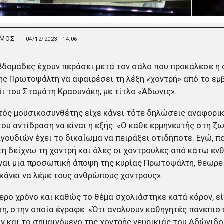
ΣΜΟΣ
|
04/12/2023 · 14:06
βδομάδες έχουν περάσει μετά τον σάλο που προκάλεσε η
ς Πρωτοψάλτη να αφαιρέσει τη λέξη «χοντρή» από το εμ
ι του Σταμάτη Κραουνάκη, με τίτλο «Άδωνις».
ός μουσικοσυνθέτης είχε κάνει τότε δηλώσεις αναφορικά
ου αντίδραση να είναι η εξής: «Ο κάθε ερμηνευτής στη 
γουδιών έχει το δικαίωμα να πειράξει οτιδήποτε. Εγώ, π
τη δείχνω τη χοντρή και όλες οι χοντρούλες από κάτω εν
ναι μια προσωπική άποψη της κυρίας Πρωτοψάλτη, θεωρεί
 κάνει να λέμε τους ανθρώπους χοντρούς».
ερο χρόνο και καθώς το θέμα σχολιάστηκε κατά κόρον, εί
η, στην οποία έγραφε: «Ότι αναλύουν καθηγητές πανεπισ
ν και το σημαινόμενο της χοντρής νευρικιάς του Αδώνιδ