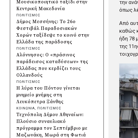
Μουσικοποιητικό ταξίδι στην
την ανά
Λυκοδήμου για λόγους
Κεντρική Μακεδονία
όπως λέ
ασφαλείας
ΠΟΛΙΤΙΣΜΟΣ
πριν από μία μέρα
Δήμος Μεσσήνης: Το 26ο
Από αυτ
Προφυλακίστηκε ο δήμαρχος
Φεστιβάλ Παραδοσιακών
καθώς κ
Στυλίδας για τη φωτιά στη
Χορών ταξίδεψε το κοινό στην
ήδη 78 
Βοιωτία – Σε αναστολή το
Ελλάδα της παράδοσης
αιολικό πάρκο
της 11η
ΠΟΛΙΤΙΣΜΟΣ
πριν από 2 μέρες
τοιχογ
Αλόννησος: Ο «πράσινος
Δήμος Ηλιούπολης: Εργασίες
παράδεισος καταδύσεων» της
αναβάθμισης στα αθλητικά
Ελλάδας που κερδίζει τους
κέντρα ενόψει της νέας χρονιάς
Ολλανδούς
πριν από 2 μέρες
ΠΟΛΙΤΙΣΜΟΣ
Περιφέρεια Κεντρικής
Η λύρα του Πόντου γίνεται
Μακεδονίας: Λύση για τη
μνημείο μνήμης στη
μεταφορά 16.500 μαθητών
Λευκόπετρα Ξάνθης
πριν από 2 μέρες
ΚΟΙΝΩΝΙΑ
, 
ΠΟΛΙΤΙΣΜΟΣ
Περιφέρεια Στερεάς Ελλάδας:
Τεχνόπολη Δήμου Αθηναίων:
Ενίσχυση του ΕΣΥ με 34 νέα
Πλούσιο συναυλιακό
ασθενοφόρα από πόρους του
πρόγραμμα τον Σεπτέμβριο με
ΕΣΠΑ
Μαζωνάκη, Μωρά στη Φωτιά