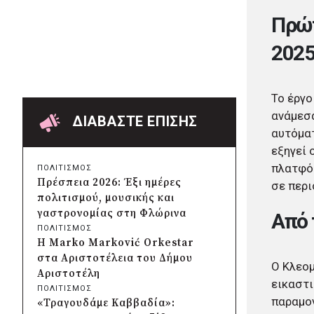
Δήμος Πατρέων:
Πρώτ
Αντικατάσταση φωτιστικών
μετά τη λεηλασία στο έλος της
202
Αγυιάς
πριν από μία μέρα
Δήμος Σαρωνικού: Βανδάλισαν
Το έργο
το εκκλησάκι της
Μεταμόρφωσης του Σωτήρος
ανάμεσα
ΔΙΑΒΑΣΤΕ ΕΠΙΣΗΣ
πριν από μία μέρα
αυτόματ
Περιφέρεια Αττικής: Έξι
εξηγεί 
συμπεράσματα για την
πλατφόρ
ΠΟΛΙΤΙΣΜΟΣ
ψηφιακή μετάβαση των
Πρέσπεια 2026: Έξι ημέρες
σε περι
επιχειρήσεων
πολιτισμού, μουσικής και
πριν από μία μέρα
γαστρονομίας στη Φλώρινα
Από 
Δήμος Σαρωνικού και
ΠΟΛΙΤΙΣΜΟΣ
ΑΡΧΕΛΩΝ ενημερώνουν τους
Η Marko Marković Orkestar
λουόμενους για τη συνύπαρξη
στα Αριστοτέλεια του Δήμου
Ο Κλεομ
με τις θαλάσσιες χελώνες
Αριστοτέλη
πριν από μία μέρα
εικαστι
ΠΟΛΙΤΙΣΜΟΣ
Δήμος Κυθήρων: Απαγόρευση
παραμον
«Τραγουδάμε Καββαδία»:
πρόσβασης στην παραλία