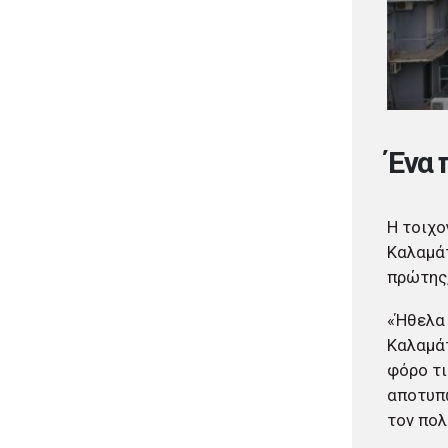
Inclusion Awards 2026
Δήμος Μεγίστης: Ψηφιακή
πριν από 2 μέρες
ξενάγηση στο Καστελλόριζο με
Δήμος Αθηναίων: Πάνω από
12 σημεία QR Code
240 αντικείμενα
απομακρύνθηκαν από
κοινόχρηστους χώρους
πριν από 2 μέρες
Ένα 
Δήμος Θεσσαλονίκης: Έρευνα
για πιθανή δολιοφθορά σε δύο
ξεραμένα δέντρα στην οδό
Βενιζέλου
Η τοιχο
πριν από 2 μέρες
Καλαμάτ
Χαρδαλιάς: Ψηφιακό
πρώτης,
Παρατηρητήριο για την
παρακολούθηση των 352 έργων
«Ήθελα 
της Αττικής
Καλαμάτ
πριν από 2 μέρες
φόρο τι
Δήμος Ηρακλείου Αττικής:
αποτυπώ
Συμβάσεις 645.000 ευρώ για τη
φροντίδα των αδέσποτων
τον πολ
ζώων