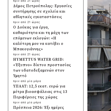
πριν από 21 ώρες
Δήμος Πετρούπολης: Εργασίες
συντήρησης σε σχολεία και
αθλητικές εγκαταστάσεις
πριν από 21 ώρες
Ο Δούκας για έργα,
καθαριότητα και τη μάχη των
επόμενων εκλογών: «Η
καλύτερη μου να κατέβει ο
Μπακογιάννης»
πριν από 21 ώρες
HYMETTUS WATER GRID:
«Έξυπνο» δίκτυο προστασίας
των υδατοδεξαμενών στον
Υμηττό
πριν από μία μέρα
ΥΠΑΑΤ: 12,5 εκατ. ευρώ για
μέτρα βιοασφάλειας στις 13
Περιφέρειες της χώρας
πριν από μία μέρα
Πρέσπεια 2026: Έξι ημέρες