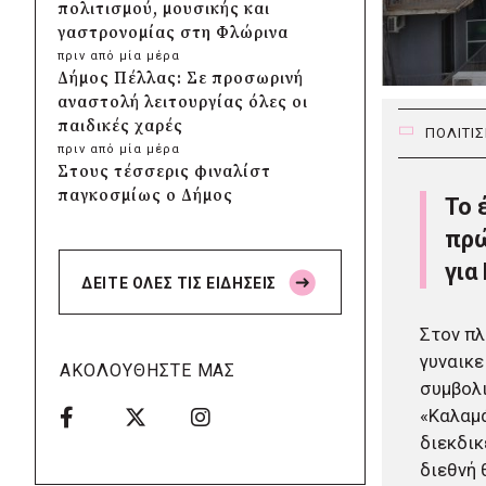
πολιτισμού, μουσικής και
γαστρονομίας στη Φλώρινα
πριν από μία μέρα
Δήμος Πέλλας: Σε προσωρινή
αναστολή λειτουργίας όλες οι
παιδικές χαρές
ΠΟΛΙΤΙ
πριν από μία μέρα
Στους τέσσερις φιναλίστ
παγκοσμίως ο Δήμος
Το 
Ελληνικού – Αργυρούπολης για
πρώ
το Seoul Smart City Prize 2026
για
πριν από μία μέρα
ΔΕΙΤΕ ΟΛΕΣ ΤΙΣ ΕΙΔΗΣΕΙΣ
Δήμος Μετεώρων: Επενδύει
στην πρωτοβάθμια υγεία με
Στον πλ
ίδιους πόρους
γυναικε
πριν από μία μέρα
ΑΚΟΛΟΥΘΗΣΤΕ ΜΑΣ
Δήμος Παπάγου-Χολαργού:
συμβολι
Επαναλαμβανόμενοι
«Καλαμά
βανδαλισμοί στο δίκτυο
διεκδικ
ηλεκτροφωτισμού
διεθνή θ
πριν από μία μέρα