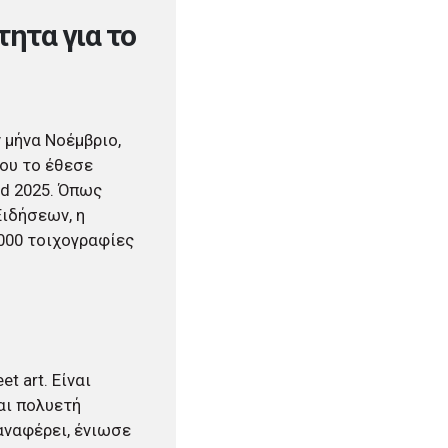
ητα για το
 μήνα Νοέμβριο,
που το έθεσε
ld 2025. Όπως
Ειδήσεων, η
.000 τοιχογραφίες
t art. Είναι
αι πολυετή
αναφέρει, ένιωσε