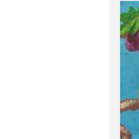
πριν από 3 μέρες
Περιφέρεια Θεσσαλίας: Νέος
ιατροτεχνολογικός εξοπλισμός
και αναβάθμιση του ΚΕΦΙΑΠ
Καρδίτσας
πριν από 3 μέρες
Δήμος Αθηναίων: 651 δημότες
συμμετείχαν στις δράσεις
διατροφικής υποστήριξης