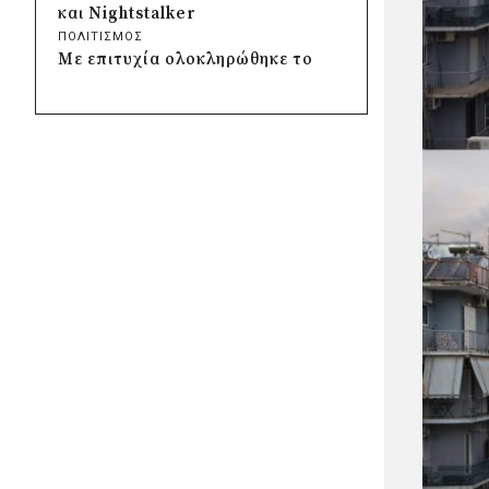
πριν από 2 μέρες
και Nightstalker
Δήμος Κασσάνδρας: Αίρεται η
ΠΟΛΙΤΙΣΜΟΣ
σύσταση για μη χρήση νερού
Με επιτυχία ολοκληρώθηκε το
στη Σίβηρη
32ο Διεθνές Φεστιβάλ Χορού
πριν από 2 μέρες
Καλαμάτας
«Σπιτάκια Ανακύκλωσης»:
ΠΟΛΙΤΙΣΜΟΣ
, 
ΤΟΠΙΚΗ ΑΥΤΟΔΙΟΙΚΗΣΗ
Αντιπαράθεση για τα 39,6 εκατ.
Δήμος Ιητών: Η Ίος επενδύει
ευρώ που αφορούν φορείς της
στη διεθνή τουριστική προβολή
Αυτοδιοίκησης
και τη βιώσιμη ανάπτυξη
πριν από 2 μέρες
ΠΟΛΙΤΙΣΜΟΣ
Δήμος Χαϊδαρίου: Καθαρισμός
Το Μουσικό Φεστιβάλ Αίγινας
στο Άλσος Δαφνίου παρά την
γιορτάζει 20 χρόνια με
έλλειψη αρμοδιότητας
κορυφαίες μουσικές
πριν από 2 μέρες
παρουσίες
Δήμος Αμαρουσίου: Μεγάλες
ΠΟΛΙΤΙΣΜΟΣ
παρεμβάσεις αναβάθμισης στα
Ρεκόρ επιτυχίας για το 8ο
σχολεία πριν τον Σεπτέμβριο
Φεστιβάλ Επταπυργίου με
πριν από 2 μέρες
περισσότερους από 12.000
Δήμος Ελληνικού-
θεατές
Αργυρούπολης: Χρυσή διάκριση
ΠΟΛΙΤΙΣΜΟΣ
, 
ΤΟΠΙΚΗ ΑΥΤΟΔΙΟΙΚΗΣΗ
, 
στα Diversity, Equity &
ΥΠΟΔΟΜΕΣ