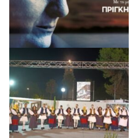
ΠΟΛΙΤΙΣΜΟΣ
|
04/08/2026 · 17:05
«Τραγουδάμε Καββαδία»:
Μουσικοποιητικό ταξίδι στην Κεντρική
Μακεδονία