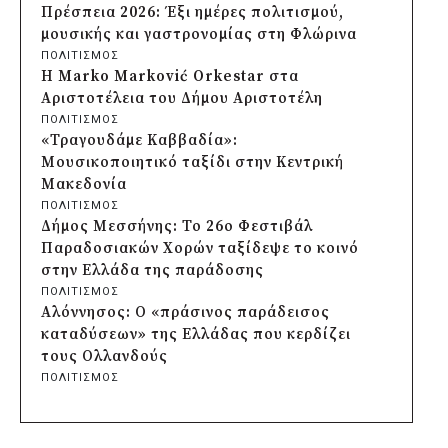
της Αγυιάς
Πρέσπεια 2026: Έξι ημέρες πολιτισμού,
πριν από 2 μέρες
μουσικής και γαστρονομίας στη Φλώρινα
Δήμος Σαρωνικού: Βανδάλισαν το
ΠΟΛΙΤΙΣΜΟΣ
εκκλησάκι της Μεταμόρφωσης του
Η Marko Marković Orkestar στα
Σωτήρος
Αριστοτέλεια του Δήμου Αριστοτέλη
πριν από 2 μέρες
ΠΟΛΙΤΙΣΜΟΣ
Περιφέρεια Αττικής: Έξι συμπεράσματα
«Τραγουδάμε Καββαδία»:
για την ψηφιακή μετάβαση των
Μουσικοποιητικό ταξίδι στην Κεντρική
επιχειρήσεων
Μακεδονία
πριν από 2 μέρες
ΠΟΛΙΤΙΣΜΟΣ
Δήμος Σαρωνικού και ΑΡΧΕΛΩΝ
Δήμος Μεσσήνης: Το 26ο Φεστιβάλ
ενημερώνουν τους λουόμενους για τη
Παραδοσιακών Χορών ταξίδεψε το κοινό
συνύπαρξη με τις θαλάσσιες χελώνες
στην Ελλάδα της παράδοσης
πριν από 2 μέρες
ΠΟΛΙΤΙΣΜΟΣ
Δήμος Κυθήρων: Απαγόρευση πρόσβασης
Αλόννησος: Ο «πράσινος παράδεισος
στην παραλία Λυκοδήμου για λόγους
καταδύσεων» της Ελλάδας που κερδίζει
ασφαλείας
τους Ολλανδούς
πριν από 2 μέρες
ΠΟΛΙΤΙΣΜΟΣ
Προφυλακίστηκε ο δήμαρχος Στυλίδας για
Η λύρα του Πόντου γίνεται μνημείο μνήμης
τη φωτιά στη Βοιωτία – Σε αναστολή το
στη Λευκόπετρα Ξάνθης
αιολικό πάρκο
ΚΟΙΝΩΝΙΑ
, 
ΠΟΛΙΤΙΣΜΟΣ