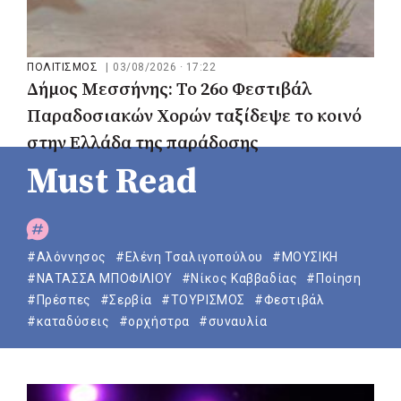
ΠΟΛΙΤΙΣΜΟΣ
|
03/08/2026 · 17:22
Δήμος Μεσσήνης: Το 26ο Φεστιβάλ
Παραδοσιακών Χορών ταξίδεψε το κοινό
στην Ελλάδα της παράδοσης
Must Read
#Αλόννησος
#Ελένη Τσαλιγοπούλου
#ΜΟΥΣΙΚΗ
#ΝΑΤΑΣΣΑ ΜΠΟΦΙΛΙΟΥ
#Νίκος Καββαδίας
#Ποίηση
#Πρέσπες
#Σερβία
#ΤΟΥΡΙΣΜΟΣ
#Φεστιβάλ
#καταδύσεις
#ορχήστρα
#συναυλία