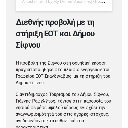
A
post shared by My Dream Vacations| Greece Villas & Hotels (@mydreamvacations_)
Διεθνής προβολή με τη
στήριξη ΕΟΤ και Δήμου
Σίφνου
Η προβολή της Σίφνου στη σουηδική έκδοση
πραγματοποιήθηκε στο πλαίσιο ενεργειών του
Γραφείου ΕΟΤ Σκανδιναβίας, με τη στήριξη του
Δήμου Σίφνου.
Ο αντιδήμαρχος Τουρισμού του Δήμου Σίφνου,
Γιάννης Ραφελέτος, τόνισε ότι η παρουσία του
νησιού σε μέσα υψηλού κύρους ενισχύει την
αναγνωρισιμότητά του στις αγορές-στόχους,
αναδεικνύοντας τα αυθεντικά του
χαρακτηριστικά.