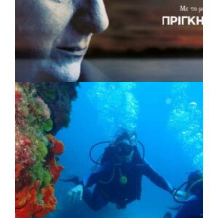
ΠΟΛΙΤΙΣΜΟΣ
|
04/08/2026 · 17:05
«Τραγουδάμε Καββαδία»:
Μουσικοποιητικό ταξίδι στην Κεντρική
Μακεδονία