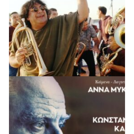
ΠΟΛΙΤΙΣΜΟΣ
|
05/08/2026 · 16:17
Η Marko Marković Orkestar στα
Αριστοτέλεια του Δήμου Αριστοτέλη