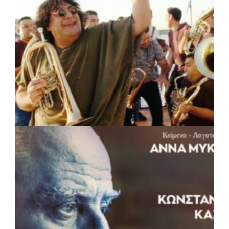
Δήμος Ηρακλείου Αττικής: Συμβάσεις
645.000 ευρώ για τη φροντίδα των
αδέσποτων ζώων
πριν από 4 μέρες
Περιφέρεια Θεσσαλίας: Νέος
ιατροτεχνολογικός εξοπλισμός και
αναβάθμιση του ΚΕΦΙΑΠ Καρδίτσας
πριν από 4 μέρες
Δήμος Αθηναίων: 651 δημότες συμμετείχαν
στις δράσεις διατροφικής υποστήριξης
ΠΟΛΙΤΙΣΜΟΣ
|
05/08/2026 · 16:17
Η Marko Marković Orkestar στα
Αριστοτέλεια του Δήμου Αριστοτέλη