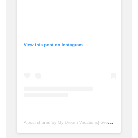
View this post on Instagram
A
post shared by My Dream Vacations| Greece Villas & Hotels (@mydreamvacations_)