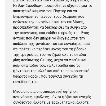
Στο σκηνοθετικό του ντεμπούτο, ο Βρετανός
Ντίλαν Σάουθερν, προσπαθεί να αξιοποιήσει το
απαιτητικό κείμενο του Πόρτερ και να
διερευνήσει το πένθος, τους δεσμούς που
ενώνουν την οικογένεια και την επιβίωση,
προσπαθώντας να διαχωρίσει τη θλίψη από
την απόγνωση, που νιώθει ο ήρωάς του. Ένας
άντρας που δεν μπορεί να διαχειριστεί την
απώλεια της γυναίκας του και συνειδητοποιεί
ότι πρέπει να περάσει μόνος του τη βάσανο
της τραγωδίας του, να ζήσει όλα τα στάδια
μίας ανείπωτης θλίψης, μέχρι να σταθεί και
πάλι στα πόδια του, να λυτρωθεί από το
φάντασμά της, αλλά και από το αποκρουστικό
θεόρατο κοράκι, που τσιγκλά συνεχώς τη
συνείδησή του.
Μέσα από μια αποσπασματική αφήγηση,
αναμνήσεις, εφιάλτες, μύχιοι φόβοι και ενοχές
συνδέονται άλλοτε με τραχύτητα και άλλοτε