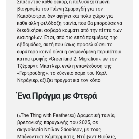
Σπάζοντας κάθε ρεκόρ, η πολυσυζητημένη
βιογραφία του Γιάννη Σμαραγδή για τον
Καποδίστρια, δεν αφήνει και πολύ χώρο για
κάθε άλλη φιλόδοξη ταινία, που θα μπορούσε να
διεκδικήσει σοβαρό κομμάτι από την πίττα των
εισιτηρίων. Έτσι, από τις επτά πρεμιέρες της
εβδομάδας, αυτή που ίσως προσελκύσει το
ευρύτερο κοινό είναι η αναμενόμενη περιπέτεια
καταστροφής «Greenland 2: Migration», με τον
Τζέραρντ Μπάτλερ, ενώ η επανέκδοση της
«Γερτρούδης», το κύκνειο άσμα του Καρλ
Ντράγιερ, αξίζει πραγματικά τον κόπο.
Ένα Πράγμα με Φτερά
(«The Thing with Feathers») Δραματική ταινία,
βρετανικής παραγωγής του 2025, σε
σκηνοθεσία Ντίλαν Σάουθερν, με τους
Μπένεντικτ Κάμπερμπατς, Ντέιβιντ Θιούλις,