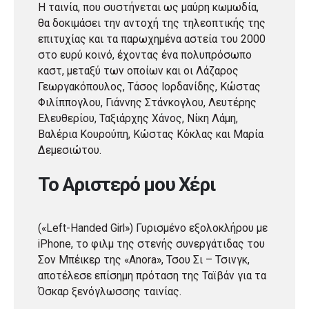
Η ταινία, που συστήνεται ως μαύρη κωμωδία,
θα δοκιμάσει την αντοχή της τηλεοπτικής της
επιτυχίας και τα παρωχημένα αστεία του 2000
στο ευρύ κοινό, έχοντας ένα πολυπρόσωπο
καστ, μεταξύ των οποίων και οι Λάζαρος
Γεωργακόπουλος, Τάσος Ιορδανίδης, Κώστας
Φιλίππογλου, Γιάννης Στάνκογλου, Λευτέρης
Ελευθερίου, Ταξιάρχης Χάνος, Νίκη Λάμη,
Βαλέρια Κουρούπη, Κώστας Κόκλας και Μαρία
Δεμεσιώτου.
Το Αριστερό μου Χέρι
(«Left-Handed Girl») Γυρισμένο εξολοκλήρου με
iPhone, το φιλμ της στενής συνεργάτιδας του
Σον Μπέικερ της «Anora», Τσου Σι – Τσινγκ,
αποτέλεσε επίσημη πρόταση της Ταϊβάν για τα
Όσκαρ ξενόγλωσσης ταινίας.