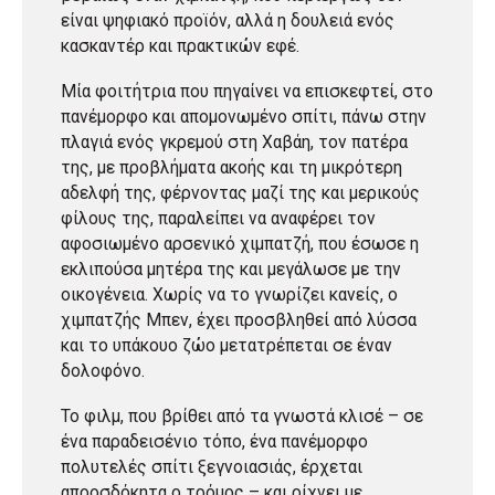
είναι ψηφιακό προϊόν, αλλά η δουλειά ενός
κασκαντέρ και πρακτικών εφέ.
Μία φοιτήτρια που πηγαίνει να επισκεφτεί, στο
πανέμορφο και απομονωμένο σπίτι, πάνω στην
πλαγιά ενός γκρεμού στη Χαβάη, τον πατέρα
της, με προβλήματα ακοής και τη μικρότερη
αδελφή της, φέρνοντας μαζί της και μερικούς
φίλους της, παραλείπει να αναφέρει τον
αφοσιωμένο αρσενικό χιμπατζή, που έσωσε η
εκλιπούσα μητέρα της και μεγάλωσε με την
οικογένεια. Χωρίς να το γνωρίζει κανείς, ο
χιμπατζής Μπεν, έχει προσβληθεί από λύσσα
και το υπάκουο ζώο μετατρέπεται σε έναν
δολοφόνο.
Το φιλμ, που βρίθει από τα γνωστά κλισέ – σε
ένα παραδεισένιο τόπο, ένα πανέμορφο
πολυτελές σπίτι ξεγνοιασιάς, έρχεται
απροσδόκητα ο τρόμος – και ρίχνει με