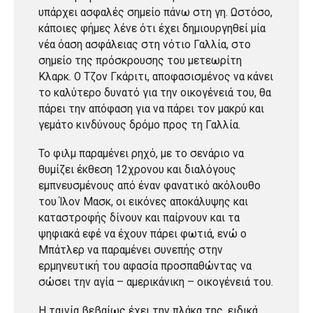
υπάρχει ασφαλές σημείο πάνω στη γη. Ωστόσο,
κάποιες φήμες λένε ότι έχει δημιουργηθεί μία
νέα όαση ασφάλειας στη νότιο Γαλλία, στο
σημείο της πρόσκρουσης του μετεωρίτη
Κλαρκ. Ο Τζον Γκάριτι, αποφασισμένος να κάνει
το καλύτερο δυνατό για την οικογένειά του, θα
πάρει την απόφαση για να πάρει τον μακρύ και
γεμάτο κινδύνους δρόμο προς τη Γαλλία.
Το φιλμ παραμένει ρηχό, με το σενάριο να
θυμίζει έκθεση 12χρονου και διαλόγους
εμπνευσμένους από έναν φανατικό ακόλουθο
του Ίλον Μασκ, οι εικόνες αποκάλυψης και
καταστροφής δίνουν και παίρνουν και τα
ψηφιακά εφέ να έχουν πάρει φωτιά, ενώ ο
Μπάτλερ να παραμένει συνεπής στην
ερμηνευτική του αφασία προσπαθώντας να
σώσει την αγία – αμερικάνικη – οικογένειά του.
Η ταινία βεβαίως έχει την πλάκα της, ειδικά