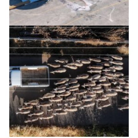
ΚΟΙΝΩΝΙΑ
|
07/08/2026 · 17:08
HYMETTUS WATER GRID: «Έξυπνο»
δίκτυο προστασίας των υδατοδεξαμενών
στον Υμηττό