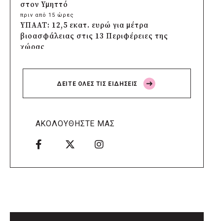
στον Υμηττό
πριν από 15 ώρες
ΥΠΑΑΤ: 12,5 εκατ. ευρώ για μέτρα
βιοασφάλειας στις 13 Περιφέρειες της
χώρας
πριν από 15 ώρες
Πρέσπεια 2026: Έξι ημέρες πολιτισμού,
μουσικής και γαστρονομίας στη Φλώρινα
ΔΕΙΤΕ ΟΛΕΣ ΤΙΣ ΕΙΔΗΣΕΙΣ
πριν από 16 ώρες
Δήμος Πέλλας: Σε προσωρινή αναστολή
λειτουργίας όλες οι παιδικές χαρές
πριν από 16 ώρες
ΑΚΟΛΟΥΘΗΣΤΕ ΜΑΣ
Στους τέσσερις φιναλίστ παγκοσμίως ο
Δήμος Ελληνικού – Αργυρούπολης για το
Seoul Smart City Prize 2026
πριν από 16 ώρες
Δήμος Μετεώρων: Επενδύει στην
πρωτοβάθμια υγεία με ίδιους πόρους
πριν από 16 ώρες
Δήμος Παπάγου-Χολαργού:
Επαναλαμβανόμενοι βανδαλισμοί στο