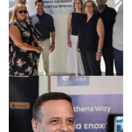
ΚΟΙΝΩΝΙΑ
|
07/08/2026 · 18:01
Το Δημοτικό Κατάστημα Κουβαρά φέρει
πλέον το όνομα «Γεώργιος Πρίφτης»