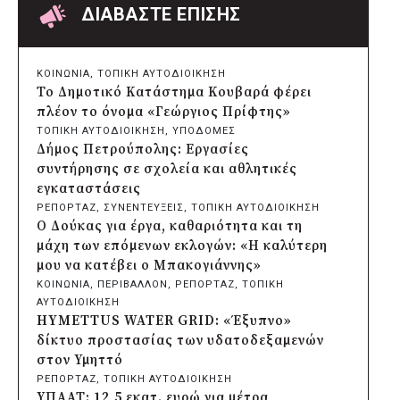
δίκτυο ηλεκτροφωτισμού
ΔΙΑΒΑΣΤΕ ΕΠΙΣΗΣ
πριν από 16 ώρες
Δήμος Πατρέων: Αντικατάσταση
φωτιστικών μετά τη λεηλασία στο έλος
ΚΟΙΝΩΝΙΑ
, 
ΤΟΠΙΚΗ ΑΥΤΟΔΙΟΙΚΗΣΗ
της Αγυιάς
Το Δημοτικό Κατάστημα Κουβαρά φέρει
πριν από 17 ώρες
πλέον το όνομα «Γεώργιος Πρίφτης»
Δήμος Σαρωνικού: Βανδάλισαν το
ΤΟΠΙΚΗ ΑΥΤΟΔΙΟΙΚΗΣΗ
, 
ΥΠΟΔΟΜΕΣ
εκκλησάκι της Μεταμόρφωσης του
Δήμος Πετρούπολης: Εργασίες
Σωτήρος
συντήρησης σε σχολεία και αθλητικές
πριν από 17 ώρες
εγκαταστάσεις
Περιφέρεια Αττικής: Έξι συμπεράσματα
ΡΕΠΟΡΤΑΖ
, 
ΣΥΝΕΝΤΕΥΞΕΙΣ
, 
ΤΟΠΙΚΗ ΑΥΤΟΔΙΟΙΚΗΣΗ
για την ψηφιακή μετάβαση των
Ο Δούκας για έργα, καθαριότητα και τη
επιχειρήσεων
μάχη των επόμενων εκλογών: «Η καλύτερη
πριν από 17 ώρες
μου να κατέβει ο Μπακογιάννης»
Δήμος Σαρωνικού και ΑΡΧΕΛΩΝ
ΚΟΙΝΩΝΙΑ
, 
ΠΕΡΙΒΑΛΛΟΝ
, 
ΡΕΠΟΡΤΑΖ
, 
ΤΟΠΙΚΗ
ενημερώνουν τους λουόμενους για τη
ΑΥΤΟΔΙΟΙΚΗΣΗ
συνύπαρξη με τις θαλάσσιες χελώνες
HYMETTUS WATER GRID: «Έξυπνο»
πριν από 18 ώρες
δίκτυο προστασίας των υδατοδεξαμενών
Δήμος Κυθήρων: Απαγόρευση πρόσβασης
στον Υμηττό
στην παραλία Λυκοδήμου για λόγους
ΡΕΠΟΡΤΑΖ
, 
ΤΟΠΙΚΗ ΑΥΤΟΔΙΟΙΚΗΣΗ
ασφαλείας
ΥΠΑΑΤ: 12,5 εκατ. ευρώ για μέτρα