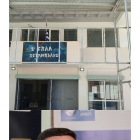
ΚΟΙΝΩΝΙΑ
|
07/08/2026 · 18:01
Το Δημοτικό Κατάστημα Κουβαρά φέρει
πλέον το όνομα «Γεώργιος Πρίφτης»
ΤΟΠΙΚΗ ΑΥΤΟΔΙΟΙΚΗΣΗ
|
07/08/2026 · 17:45
Δήμος Πετρούπολης: Εργασίες
συντήρησης σε σχολεία και αθλητικές