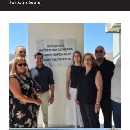
#ονοματοδοσία