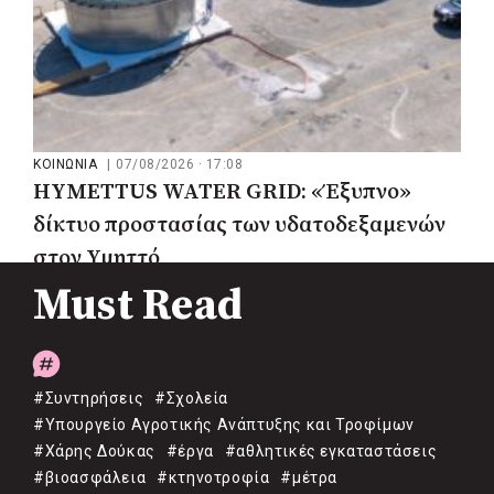
ΚΟΙΝΩΝΙΑ
|
07/08/2026 · 17:08
HYMETTUS WATER GRID: «Έξυπνο»
δίκτυο προστασίας των υδατοδεξαμενών
στον Υμηττό
Must Read
#Συντηρήσεις
#Σχολεία
#Υπουργείο Αγροτικής Ανάπτυξης και Τροφίμων
#Χάρης Δούκας
#έργα
#αθλητικές εγκαταστάσεις
#βιοασφάλεια
#κτηνοτροφία
#μέτρα