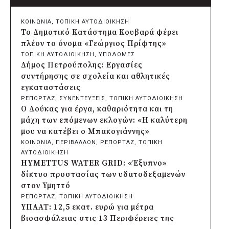
Δήμος Πατρέων: Αντικατάσταση
φωτιστικών μετά τη λεηλασία στο έλος
ΚΟΙΝΩΝΙΑ
, 
ΤΟΠΙΚΗ ΑΥΤΟΔΙΟΙΚΗΣΗ
της Αγυιάς
Το Δημοτικό Κατάστημα Κουβαρά φέρει
πριν από 2 μέρες
πλέον το όνομα «Γεώργιος Πρίφτης»
Δήμος Σαρωνικού: Βανδάλισαν το
ΤΟΠΙΚΗ ΑΥΤΟΔΙΟΙΚΗΣΗ
, 
ΥΠΟΔΟΜΕΣ
εκκλησάκι της Μεταμόρφωσης του
Δήμος Πετρούπολης: Εργασίες
Σωτήρος
συντήρησης σε σχολεία και αθλητικές
πριν από 2 μέρες
εγκαταστάσεις
Περιφέρεια Αττικής: Έξι συμπεράσματα
ΡΕΠΟΡΤΑΖ
, 
ΣΥΝΕΝΤΕΥΞΕΙΣ
, 
ΤΟΠΙΚΗ ΑΥΤΟΔΙΟΙΚΗΣΗ
για την ψηφιακή μετάβαση των
Ο Δούκας για έργα, καθαριότητα και τη
επιχειρήσεων
μάχη των επόμενων εκλογών: «Η καλύτερη
πριν από 2 μέρες
μου να κατέβει ο Μπακογιάννης»
Δήμος Σαρωνικού και ΑΡΧΕΛΩΝ
ΚΟΙΝΩΝΙΑ
, 
ΠΕΡΙΒΑΛΛΟΝ
, 
ΡΕΠΟΡΤΑΖ
, 
ΤΟΠΙΚΗ
ενημερώνουν τους λουόμενους για τη
ΑΥΤΟΔΙΟΙΚΗΣΗ
συνύπαρξη με τις θαλάσσιες χελώνες
HYMETTUS WATER GRID: «Έξυπνο»
πριν από 2 μέρες
δίκτυο προστασίας των υδατοδεξαμενών
Δήμος Κυθήρων: Απαγόρευση πρόσβασης
στον Υμηττό
στην παραλία Λυκοδήμου για λόγους
ΡΕΠΟΡΤΑΖ
, 
ΤΟΠΙΚΗ ΑΥΤΟΔΙΟΙΚΗΣΗ
ασφαλείας
ΥΠΑΑΤ: 12,5 εκατ. ευρώ για μέτρα
πριν από 2 μέρες
βιοασφάλειας στις 13 Περιφέρειες της
Προφυλακίστηκε ο δήμαρχος Στυλίδας για