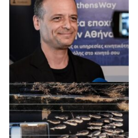
εγκαταστάσεις
ΡΕΠΟΡΤΑΖ
|
07/08/2026 · 17:27
Ο Δούκας για έργα, καθαριότητα και τη
μάχη των επόμενων εκλογών: «Η καλύτερη
μου να κατέβει ο Μπακογιάννης»