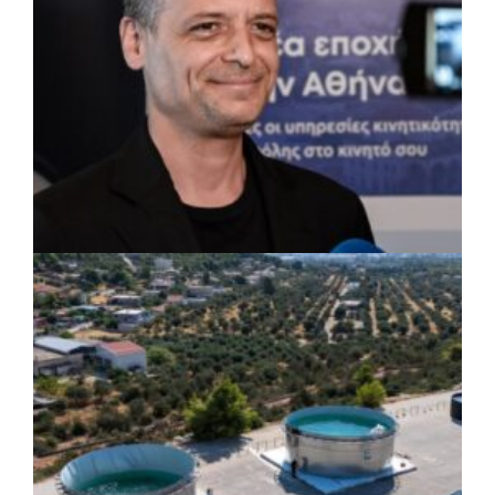
ΡΕΠΟΡΤΑΖ
|
07/08/2026 · 17:27
Ο Δούκας για έργα, καθαριότητα και τη
μάχη των επόμενων εκλογών: «Η καλύτερη
μου να κατέβει ο Μπακογιάννης»