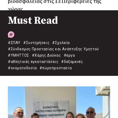
βιοασφάλειας στις 13 Περιφέρειες της
χώρας
Must Read
#ΣΠΑΥ
#Συντηρήσεις
#Σχολεία
#Σύνδεσμος Προστασίας και Ανάπτυξης Υμηττού
#ΥΜΗΤΤΟΣ
#Χάρης Δούκας
#έργα
#αθλητικές εγκαταστάσεις
#δεξαμενές
#ονοματοδοσία
#πυροπροστασία