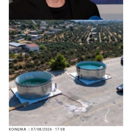
ΡΕΠΟΡΤΑΖ
|
07/08/2026 · 17:27
Ο Δούκας για έργα, καθαριότητα και τη
μάχη των επόμενων εκλογών: «Η καλύτερη
μου να κατέβει ο Μπακογιάννης»
ΚΟΙΝΩΝΙΑ
|
07/08/2026 · 17:08