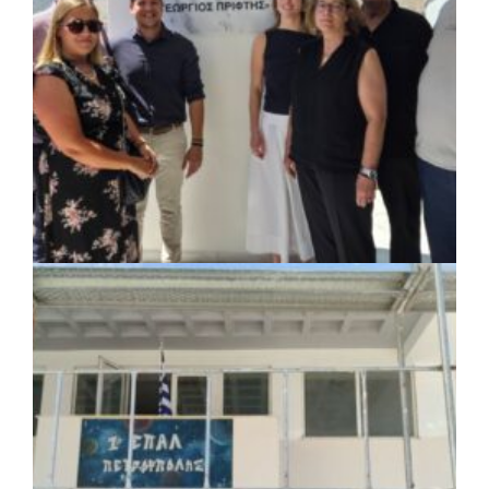
ΚΟΙΝΩΝΙΑ
|
07/08/2026 · 18:01
Το Δημοτικό Κατάστημα Κουβαρά φέρει
πλέον το όνομα «Γεώργιος Πρίφτης»