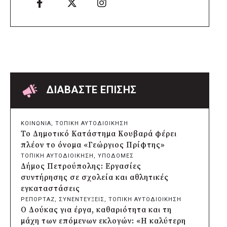
Δήμος Ελληνικού – Αργυρούπολης για το
Seoul Smart City Prize 2026
πριν από 2 μέρες
Δήμος Μετεώρων: Επενδύει στην
πρωτοβάθμια υγεία με ίδιους πόρους
πριν από 2 μέρες
Δήμος Παπάγου-Χολαργού:
Επαναλαμβανόμενοι βανδαλισμοί στο
δίκτυο ηλεκτροφωτισμού
ΔΙΑΒΑΣΤΕ ΕΠΙΣΗΣ
πριν από 2 μέρες
Δήμος Πατρέων: Αντικατάσταση
φωτιστικών μετά τη λεηλασία στο έλος
ΚΟΙΝΩΝΙΑ
, 
ΤΟΠΙΚΗ ΑΥΤΟΔΙΟΙΚΗΣΗ
της Αγυιάς
Το Δημοτικό Κατάστημα Κουβαρά φέρει
πριν από 2 μέρες
πλέον το όνομα «Γεώργιος Πρίφτης»
Δήμος Σαρωνικού: Βανδάλισαν το
ΤΟΠΙΚΗ ΑΥΤΟΔΙΟΙΚΗΣΗ
, 
ΥΠΟΔΟΜΕΣ
εκκλησάκι της Μεταμόρφωσης του
Δήμος Πετρούπολης: Εργασίες
Σωτήρος
συντήρησης σε σχολεία και αθλητικές
πριν από 2 μέρες
εγκαταστάσεις
Περιφέρεια Αττικής: Έξι συμπεράσματα
ΡΕΠΟΡΤΑΖ
, 
ΣΥΝΕΝΤΕΥΞΕΙΣ
, 
ΤΟΠΙΚΗ ΑΥΤΟΔΙΟΙΚΗΣΗ
για την ψηφιακή μετάβαση των
Ο Δούκας για έργα, καθαριότητα και τη
επιχειρήσεων
μάχη των επόμενων εκλογών: «Η καλύτερη