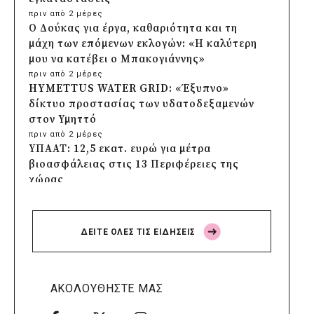
πριν από 2 μέρες
Ο Δούκας για έργα, καθαριότητα και τη
μάχη των επόμενων εκλογών: «Η καλύτερη
μου να κατέβει ο Μπακογιάννης»
πριν από 2 μέρες
HYMETTUS WATER GRID: «Έξυπνο»
δίκτυο προστασίας των υδατοδεξαμενών
στον Υμηττό
πριν από 2 μέρες
ΥΠΑΑΤ: 12,5 εκατ. ευρώ για μέτρα
βιοασφάλειας στις 13 Περιφέρειες της
χώρας
πριν από 2 μέρες
Πρέσπεια 2026: Έξι ημέρες πολιτισμού,
μουσικής και γαστρονομίας στη Φλώρινα
ΔΕΙΤΕ ΟΛΕΣ ΤΙΣ ΕΙΔΗΣΕΙΣ
πριν από 2 μέρες
Δήμος Πέλλας: Σε προσωρινή αναστολή
λειτουργίας όλες οι παιδικές χαρές
πριν από 2 μέρες
ΑΚΟΛΟΥΘΗΣΤΕ ΜΑΣ
Στους τέσσερις φιναλίστ παγκοσμίως ο