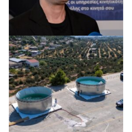
στις δράσεις διατροφικής υποστήριξης
ΡΕΠΟΡΤΑΖ
|
07/08/2026 · 17:27
Ο Δούκας για έργα, καθαριότητα και τη
μάχη των επόμενων εκλογών: «Η καλύτερη
μου να κατέβει ο Μπακογιάννης»