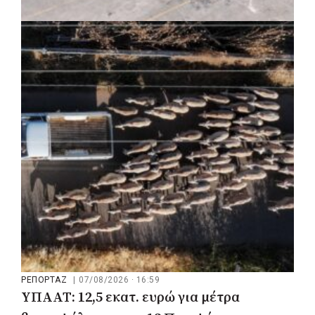
ΚΟΙΝΩΝΙΑ
|
07/08/2026 · 17:08
HYMETTUS WATER GRID: «Έξυπνο»
δίκτυο προστασίας των υδατοδεξαμενών
στον Υμηττό
ΡΕΠΟΡΤΑΖ
|
07/08/2026 · 16:59
ΥΠΑΑΤ: 12,5 εκατ. ευρώ για μέτρα