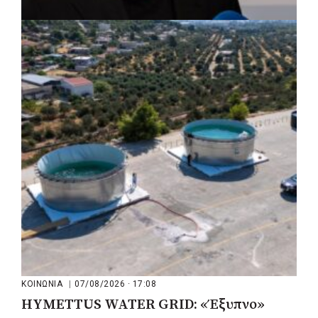
ΡΕΠΟΡΤΑΖ
|
07/08/2026 · 17:27
Ο Δούκας για έργα, καθαριότητα και τη
μάχη των επόμενων εκλογών: «Η καλύτερη
μου να κατέβει ο Μπακογιάννης»
ΚΟΙΝΩΝΙΑ
|
07/08/2026 · 17:08
HYMETTUS WATER GRID: «Έξυπνο»