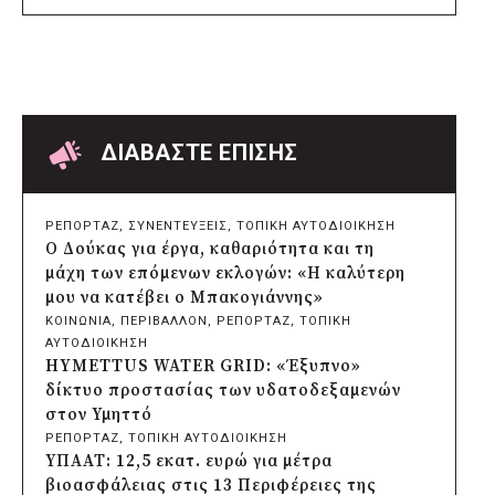
πριν από 2 μέρες
Δήμος Μετεώρων: Επενδύει στην
πρωτοβάθμια υγεία με ίδιους πόρους
πριν από 2 μέρες
Δήμος Παπάγου-Χολαργού:
Επαναλαμβανόμενοι βανδαλισμοί στο
δίκτυο ηλεκτροφωτισμού
ΔΙΑΒΑΣΤΕ ΕΠΙΣΗΣ
πριν από 2 μέρες
Δήμος Πατρέων: Αντικατάσταση
φωτιστικών μετά τη λεηλασία στο έλος
ΡΕΠΟΡΤΑΖ
, 
ΣΥΝΕΝΤΕΥΞΕΙΣ
, 
ΤΟΠΙΚΗ ΑΥΤΟΔΙΟΙΚΗΣΗ
της Αγυιάς
Ο Δούκας για έργα, καθαριότητα και τη
πριν από 2 μέρες
μάχη των επόμενων εκλογών: «Η καλύτερη
Δήμος Σαρωνικού: Βανδάλισαν το
μου να κατέβει ο Μπακογιάννης»
εκκλησάκι της Μεταμόρφωσης του
ΚΟΙΝΩΝΙΑ
, 
ΠΕΡΙΒΑΛΛΟΝ
, 
ΡΕΠΟΡΤΑΖ
, 
ΤΟΠΙΚΗ
Σωτήρος
ΑΥΤΟΔΙΟΙΚΗΣΗ
πριν από 2 μέρες
HYMETTUS WATER GRID: «Έξυπνο»
Περιφέρεια Αττικής: Έξι συμπεράσματα
δίκτυο προστασίας των υδατοδεξαμενών
για την ψηφιακή μετάβαση των
στον Υμηττό
επιχειρήσεων
ΡΕΠΟΡΤΑΖ
, 
ΤΟΠΙΚΗ ΑΥΤΟΔΙΟΙΚΗΣΗ
πριν από 2 μέρες
ΥΠΑΑΤ: 12,5 εκατ. ευρώ για μέτρα
Δήμος Σαρωνικού και ΑΡΧΕΛΩΝ
βιοασφάλειας στις 13 Περιφέρειες της