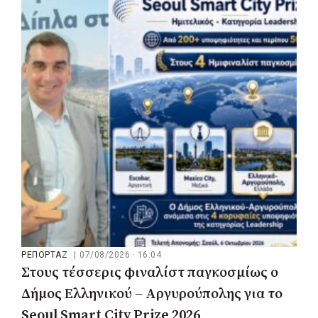
ΡΕΠΟΡΤΑΖ
|
07/08/2026 · 16:59
ΥΠΑΑΤ: 12,5 εκατ. ευρώ για μέτρα
βιοασφάλειας στις 13 Περιφέρειες της
χώρας
ΡΕΠΟΡΤΑΖ
|
07/08/2026 · 16:04
Στους τέσσερις φιναλίστ παγκοσμίως ο
Δήμος Ελληνικού – Αργυρούπολης για το
Seoul Smart City Prize 2026