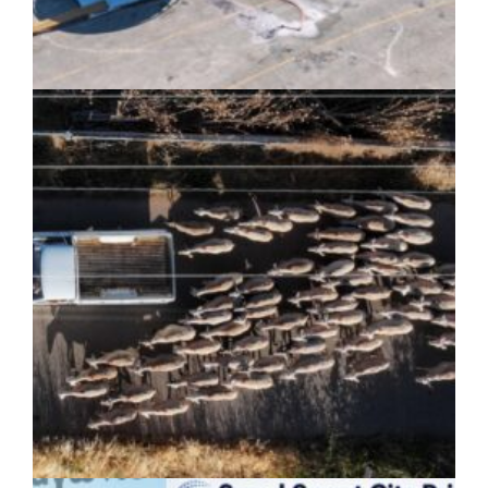
ΚΟΙΝΩΝΙΑ
|
07/08/2026 · 17:08
HYMETTUS WATER GRID: «Έξυπνο»
δίκτυο προστασίας των υδατοδεξαμενών
στον Υμηττό