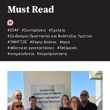
Must Read
#ΣΠΑΥ
#Συντηρήσεις
#Σχολεία
#Σύνδεσμος Προστασίας και Ανάπτυξης Υμηττού
#ΥΜΗΤΤΟΣ
#Χάρης Δούκας
#έργα
#αθλητικές εγκαταστάσεις
#δεξαμενές
#ονοματοδοσία
#πυροπροστασία