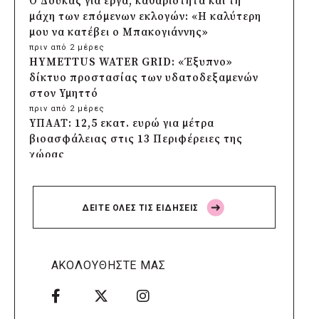
Ο Δούκας για έργα, καθαριότητα και τη
μάχη των επόμενων εκλογών: «Η καλύτερη
μου να κατέβει ο Μπακογιάννης»
πριν από 2 μέρες
HYMETTUS WATER GRID: «Έξυπνο»
δίκτυο προστασίας των υδατοδεξαμενών
στον Υμηττό
πριν από 2 μέρες
ΥΠΑΑΤ: 12,5 εκατ. ευρώ για μέτρα
βιοασφάλειας στις 13 Περιφέρειες της
χώρας
πριν από 2 μέρες
Πρέσπεια 2026: Έξι ημέρες πολιτισμού,
μουσικής και γαστρονομίας στη Φλώρινα
ΔΕΙΤΕ ΟΛΕΣ ΤΙΣ ΕΙΔΗΣΕΙΣ
πριν από 2 μέρες
Δήμος Πέλλας: Σε προσωρινή αναστολή
λειτουργίας όλες οι παιδικές χαρές
πριν από 2 μέρες
ΑΚΟΛΟΥΘΗΣΤΕ ΜΑΣ
Στους τέσσερις φιναλίστ παγκοσμίως ο
Δήμος Ελληνικού – Αργυρούπολης για το
Seoul Smart City Prize 2026