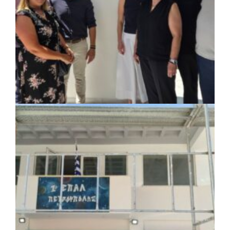
ΚΟΙΝΩΝΙΑ
|
07/08/2026 · 18:01
Το Δημοτικό Κατάστημα Κουβαρά φέρει
πλέον το όνομα «Γεώργιος Πρίφτης»