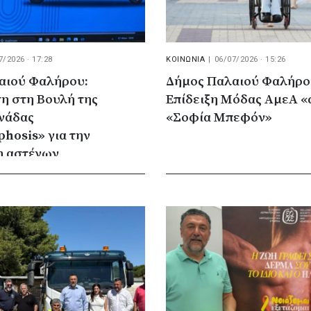
7/2026 · 17:28
ΚΟΙΝΩΝΙΑ
|
06/07/2026 · 15:26
αιού Φαλήρου:
Δήμος Παλαιού Φαλήρου
η στη Βουλή της
Επίδειξη Μόδας ΑμεΑ «
ονάδας
«Σοφία Μπεφόν»
hosis» για την
η αστέγων