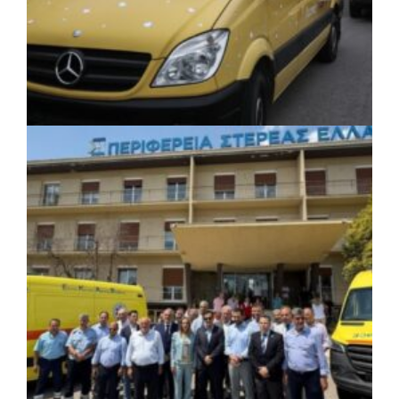
ΚΟΙΝΩΝΙΑ
|
06/08/2026 · 17:08
Περιφέρεια Κεντρικής Μακεδονίας: Λύση
για τη μεταφορά 16.500 μαθητών