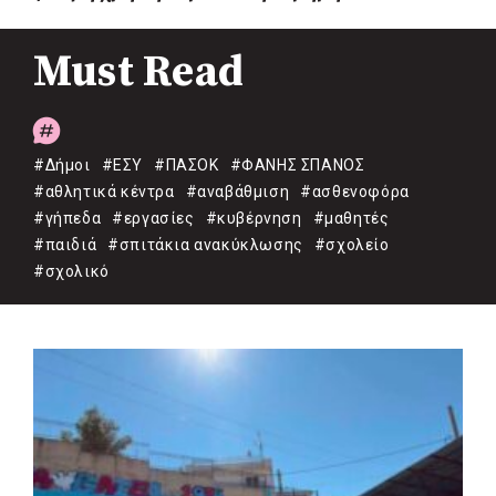
Must Read
#Δήμοι
#ΕΣΥ
#ΠΑΣΟΚ
#ΦΑΝΗΣ ΣΠΑΝΟΣ
#αθλητικά κέντρα
#αναβάθμιση
#ασθενοφόρα
#γήπεδα
#εργασίες
#κυβέρνηση
#μαθητές
#παιδιά
#σπιτάκια ανακύκλωσης
#σχολείο
#σχολικό