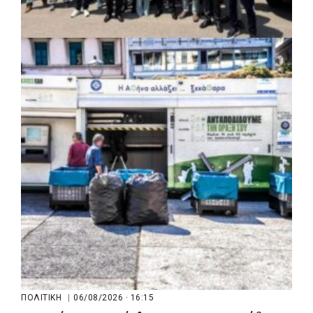
ΚΟΙΝΩΝΙΑ
|
06/08/2026 · 17:01
Περιφέρεια Στερεάς Ελλάδας: Ενίσχυση
του ΕΣΥ με 34 νέα ασθενοφόρα από
πόρους του ΕΣΠΑ
ΠΟΛΙΤΙΚΗ
|
06/08/2026 · 16:15