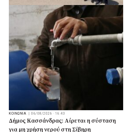
ΚΟΙΝΩΝΙΑ
|
06/08/2026 · 17:01
Περιφέρεια Στερεάς Ελλάδας: Ενίσχυση
του ΕΣΥ με 34 νέα ασθενοφόρα από
πόρους του ΕΣΠΑ
ΚΟΙΝΩΝΙΑ
|
06/08/2026 · 16:43
Δήμος Κασσάνδρας: Αίρεται η σύσταση
για μη χρήση νερού στη Σίβηρη