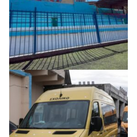
ΤΟΠΙΚΗ ΑΥΤΟΔΙΟΙΚΗΣΗ
|
06/08/2026 · 17:35
Δήμος Ηλιούπολης: Εργασίες
αναβάθμισης στα αθλητικά κέντρα ενόψει
της νέας χρονιάς