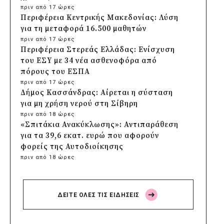
πριν από 17 ώρες
Περιφέρεια Κεντρικής Μακεδονίας: Λύση
για τη μεταφορά 16.500 μαθητών
πριν από 17 ώρες
Περιφέρεια Στερεάς Ελλάδας: Ενίσχυση
του ΕΣΥ με 34 νέα ασθενοφόρα από
πόρους του ΕΣΠΑ
πριν από 17 ώρες
Δήμος Κασσάνδρας: Αίρεται η σύσταση
για μη χρήση νερού στη Σίβηρη
πριν από 18 ώρες
«Σπιτάκια Ανακύκλωσης»: Αντιπαράθεση
για τα 39,6 εκατ. ευρώ που αφορούν
φορείς της Αυτοδιοίκησης
πριν από 18 ώρες
Δήμος Χαϊδαρίου: Καθαρισμός στο Άλσος
Δαφνίου παρά την έλλειψη αρμοδιότητας
πριν από 18 ώρες
ΔΕΙΤΕ ΟΛΕΣ ΤΙΣ ΕΙΔΗΣΕΙΣ
Δήμος Αμαρουσίου: Μεγάλες παρεμβάσεις
αναβάθμισης στα σχολεία πριν τον
Σεπτέμβριο