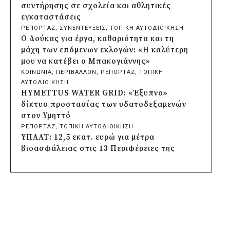
Σωτήρος
συντήρησης σε σχολεία και αθλητικές
πριν από 3 μέρες
εγκαταστάσεις
Περιφέρεια Αττικής: Έξι συμπεράσματα
ΡΕΠΟΡΤΑΖ
, 
ΣΥΝΕΝΤΕΥΞΕΙΣ
, 
ΤΟΠΙΚΗ ΑΥΤΟΔΙΟΙΚΗΣΗ
για την ψηφιακή μετάβαση των
Ο Δούκας για έργα, καθαριότητα και τη
επιχειρήσεων
μάχη των επόμενων εκλογών: «Η καλύτερη
πριν από 3 μέρες
μου να κατέβει ο Μπακογιάννης»
Δήμος Σαρωνικού και ΑΡΧΕΛΩΝ
ΚΟΙΝΩΝΙΑ
, 
ΠΕΡΙΒΑΛΛΟΝ
, 
ΡΕΠΟΡΤΑΖ
, 
ΤΟΠΙΚΗ
ενημερώνουν τους λουόμενους για τη
ΑΥΤΟΔΙΟΙΚΗΣΗ
συνύπαρξη με τις θαλάσσιες χελώνες
HYMETTUS WATER GRID: «Έξυπνο»
πριν από 3 μέρες
δίκτυο προστασίας των υδατοδεξαμενών
Δήμος Κυθήρων: Απαγόρευση πρόσβασης
στον Υμηττό
στην παραλία Λυκοδήμου για λόγους
ΡΕΠΟΡΤΑΖ
, 
ΤΟΠΙΚΗ ΑΥΤΟΔΙΟΙΚΗΣΗ
ασφαλείας
ΥΠΑΑΤ: 12,5 εκατ. ευρώ για μέτρα
πριν από 3 μέρες
βιοασφάλειας στις 13 Περιφέρειες της
Προφυλακίστηκε ο δήμαρχος Στυλίδας για
χώρας
τη φωτιά στη Βοιωτία – Σε αναστολή το
ΚΟΙΝΩΝΙΑ
, 
ΤΟΠΙΚΗ ΑΥΤΟΔΙΟΙΚΗΣΗ
, 
ΥΠΟΔΟΜΕΣ
αιολικό πάρκο
Δήμος Πέλλας: Σε προσωρινή αναστολή
πριν από 4 μέρες
λειτουργίας όλες οι παιδικές χαρές
Δήμος Ηλιούπολης: Εργασίες αναβάθμισης
ΡΕΠΟΡΤΑΖ
, 
ΤΟΠΙΚΗ ΑΥΤΟΔΙΟΙΚΗΣΗ
στα αθλητικά κέντρα ενόψει της νέας
Στους τέσσερις φιναλίστ παγκοσμίως ο
χρονιάς
Δήμος Ελληνικού – Αργυρούπολης για το