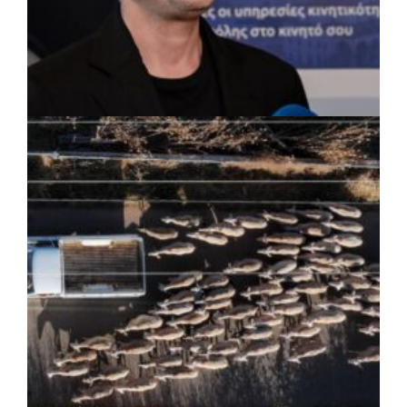
ΡΕΠΟΡΤΑΖ
|
07/08/2026 · 17:27
Ο Δούκας για έργα, καθαριότητα και τη
μάχη των επόμενων εκλογών: «Η καλύτερη
μου να κατέβει ο Μπακογιάννης»