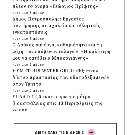
πλέον το όνομα «Γεώργιος Πρίφτης»
πριν από 3 μέρες
Δήμος Πετρούπολης: Εργασίες
συντήρησης σε σχολεία και αθλητικές
εγκαταστάσεις
πριν από 3 μέρες
Ο Δούκας για έργα, καθαριότητα και τη
μάχη των επόμενων εκλογών: «Η καλύτερη
μου να κατέβει ο Μπακογιάννης»
πριν από 3 μέρες
HYMETTUS WATER GRID: «Έξυπνο»
δίκτυο προστασίας των υδατοδεξαμενών
στον Υμηττό
πριν από 3 μέρες
ΥΠΑΑΤ: 12,5 εκατ. ευρώ για μέτρα
βιοασφάλειας στις 13 Περιφέρειες της
χώρας
πριν από 3 μέρες
Πρέσπεια 2026: Έξι ημέρες πολιτισμού,
μουσικής και γαστρονομίας στη Φλώρινα
ΔΕΙΤΕ ΟΛΕΣ ΤΙΣ ΕΙΔΗΣΕΙΣ