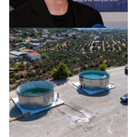
ΡΕΠΟΡΤΑΖ
|
07/08/2026 · 17:27
Ο Δούκας για έργα, καθαριότητα και τη
μάχη των επόμενων εκλογών: «Η καλύτερη
μου να κατέβει ο Μπακογιάννης»