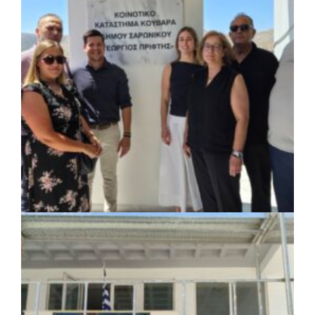
ΚΟΙΝΩΝΙΑ
|
07/08/2026 · 18:01
Το Δημοτικό Κατάστημα Κουβαρά φέρει
πλέον το όνομα «Γεώργιος Πρίφτης»