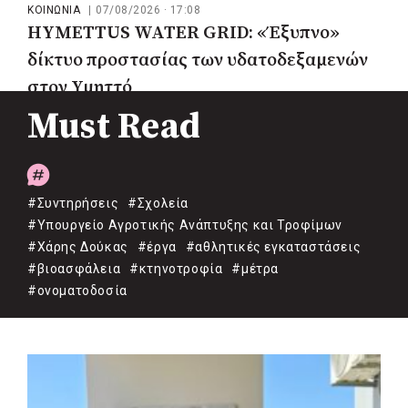
ΚΟΙΝΩΝΙΑ
|
07/08/2026 · 17:08
HYMETTUS WATER GRID: «Έξυπνο»
δίκτυο προστασίας των υδατοδεξαμενών
στον Υμηττό
Must Read
#Συντηρήσεις
#Σχολεία
#Υπουργείο Αγροτικής Ανάπτυξης και Τροφίμων
#Χάρης Δούκας
#έργα
#αθλητικές εγκαταστάσεις
#βιοασφάλεια
#κτηνοτροφία
#μέτρα
#ονοματοδοσία