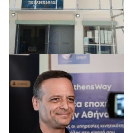
Περιφέρεια Θεσσαλίας: Νέος
ιατροτεχνολογικός εξοπλισμός και
αναβάθμιση του ΚΕΦΙΑΠ Καρδίτσας
πριν από 5 μέρες
Δήμος Αθηναίων: 651 δημότες συμμετείχαν
στις δράσεις διατροφικής υποστήριξης
ΤΟΠΙΚΗ ΑΥΤΟΔΙΟΙΚΗΣΗ
|
07/08/2026 · 17:45
Δήμος Πετρούπολης: Εργασίες
συντήρησης σε σχολεία και αθλητικές
εγκαταστάσεις