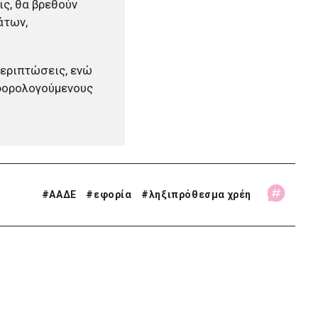
ις, θα βρεθούν
άτων,
περιπτώσεις, ενώ
 φορολογούμενους
#
ΑΑΔΕ
#
εφορία
#
ληξιπρόθεσμα χρέη