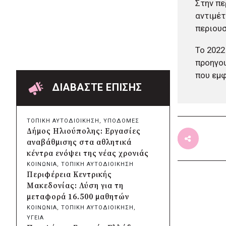
Στην πε
Χαρδαλιάς: Ψηφιακό
αντιμέτ
Παρατηρητήριο για την
περιουσ
παρακολούθηση των 352 έργων
της Αττικής
Το 2022
πριν από 17 ώρες
Δήμος Ηρακλείου Αττικής:
προηγου
Συμβάσεις 645.000 ευρώ για τη
που εμφ
φροντίδα των αδέσποτων
ΔΙΑΒΑΣΤΕ ΕΠΙΣΗΣ
ζώων
πριν από 2 μέρες
Περιφέρεια Θεσσαλίας: Νέος
ΤΟΠΙΚΗ ΑΥΤΟΔΙΟΙΚΗΣΗ
, 
ΥΠΟΔΟΜΕΣ
ιατροτεχνολογικός εξοπλισμός
Δήμος Ηλιούπολης: Εργασίες
και αναβάθμιση του ΚΕΦΙΑΠ
αναβάθμισης στα αθλητικά
Καρδίτσας
κέντρα ενόψει της νέας χρονιάς
πριν από 2 μέρες
ΚΟΙΝΩΝΙΑ
, 
ΤΟΠΙΚΗ ΑΥΤΟΔΙΟΙΚΗΣΗ
Δήμος Αθηναίων: 651 δημότες
Περιφέρεια Κεντρικής
συμμετείχαν στις δράσεις
Μακεδονίας: Λύση για τη
διατροφικής υποστήριξης
μεταφορά 16.500 μαθητών
πριν από 2 μέρες
ΚΟΙΝΩΝΙΑ
, 
ΤΟΠΙΚΗ ΑΥΤΟΔΙΟΙΚΗΣΗ
, 
Συνεργασία Περιφέρειας
ΥΓΕΙΑ
Κρήτης με Πανεπιστήμιο