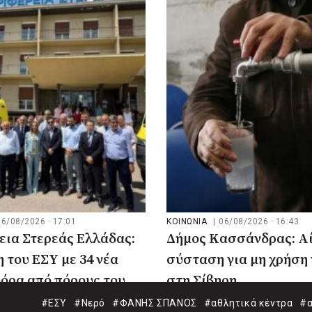
06/08/2026 · 17:01
ΚΟΙΝΩΝΙΑ
|
06/08/2026 · 16:43
εια Στερεάς Ελλάδας:
Δήμος Κασσάνδρας: Αί
 του ΕΣΥ με 34 νέα
σύσταση για μη χρήση
όρα από πόρους του
στη Σίβηρη
#ΕΣΥ
#Νερό
#ΦΑΝΗΣ ΣΠΑΝΟΣ
#αθλητικά κέντρα
#α