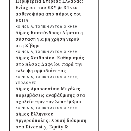
Περιφέρεια Στερεάς Ελλάδας:
Κρήτης και ΙΤΕ για φοιτητικές
Ενίσχυση του ΕΣΥ με 34 νέα
εστίες και υποδομές
ασθενοφόρα από πόρους του
πριν από 2 μέρες
ΕΣΠΑ
Δήμος Μετεώρων:
ΚΟΙΝΩΝΙΑ
, 
ΤΟΠΙΚΗ ΑΥΤΟΔΙΟΙΚΗΣΗ
Ολοκληρώθηκε το νέο τοιχείο
Δήμος Κασσάνδρας: Αίρεται η
αντιστήριξης στην είσοδο του
σύσταση για μη χρήση νερού
Σκεπαρίου
στη Σίβηρη
πριν από 2 μέρες
ΚΟΙΝΩΝΙΑ
, 
ΤΟΠΙΚΗ ΑΥΤΟΔΙΟΙΚΗΣΗ
Δήμος Καισαριανής: Καταδίκη
Δήμος Χαϊδαρίου: Καθαρισμός
για την απόπειρα
στο Άλσος Δαφνίου παρά την
μπλοκαρίσματος φιλικού
έλλειψη αρμοδιότητας
αγώνα στο «Μ.
ΚΟΙΝΩΝΙΑ
, 
ΤΟΠΙΚΗ ΑΥΤΟΔΙΟΙΚΗΣΗ
, 
Κρητικόπουλος»
ΥΠΟΔΟΜΕΣ
πριν από 2 μέρες
Δήμος Αμαρουσίου: Μεγάλες
Δήμος Πειραιά: Νέες
παρεμβάσεις αναβάθμισης στα
ασφαλτοστρώσεις σε Α΄ και Β΄
σχολεία πριν τον Σεπτέμβριο
Δημοτική Κοινότητα με
ΚΟΙΝΩΝΙΑ
, 
ΤΟΠΙΚΗ ΑΥΤΟΔΙΟΙΚΗΣΗ
πρόγραμμα 2 εκατ. ευρώ
Δήμος Ελληνικού-
πριν από 2 μέρες
Αργυρούπολης: Χρυσή διάκριση
Η Marko Marković Orkestar
στα Diversity, Equity &