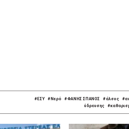
#ΕΣΥ
#Νερό
#ΦΑΝΗΣ ΣΠΑΝΟΣ
#άλσος
#α
ύδρευσης
#καθαρισ