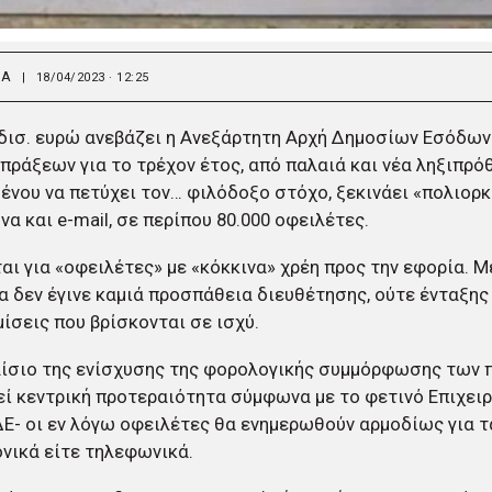
ΙΑ
|
18/04/2023 · 12:25
 δισ. ευρώ ανεβάζει η Ανεξάρτητη Αρχή Δημοσίων Εσόδων
πράξεων για το τρέχον έτος, από παλαιά και νέα ληξιπρόθ
ένου να πετύχει τον… φιλόδοξο στόχο, ξεκινάει «πολιορκ
α και e-mail, σε περίπου 80.000 οφειλέτες.
αι για «οφειλέτες» με «κόκκινα» χρέη προς την εφορία. Με
α δεν έγινε καμιά προσπάθεια διευθέτησης, ούτε ένταξης
μίσεις που βρίσκονται σε ισχύ.
ίσιο της ενίσχυσης της φορολογικής συμμόρφωσης των π
ί κεντρική προτεραιότητα σύμφωνα με το φετινό Επιχει
Ε- οι εν λόγω οφειλέτες θα ενημερωθούν αρμοδίως για τα
νικά είτε τηλεφωνικά.