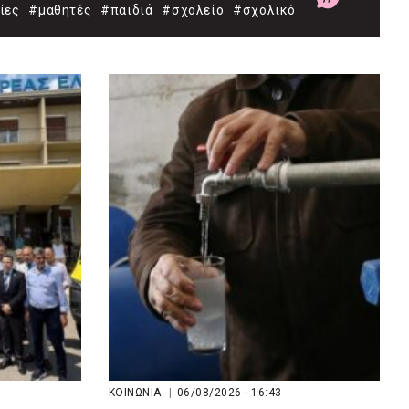
ίες
#μαθητές
#παιδιά
#σχολείο
#σχολικό
ΚΟΙΝΩΝΙΑ
|
06/08/2026 · 16:43