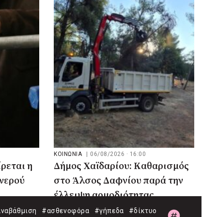
ΚΟΙΝΩΝΙΑ
|
06/08/2026 · 16:00
ρεται η
Δήμος Χαϊδαρίου: Καθαρισμός
 νερού
στο Άλσος Δαφνίου παρά την
έλλειψη αρμοδιότητας
ναβάθμιση
#ασθενοφόρα
#γήπεδα
#δίκτυο