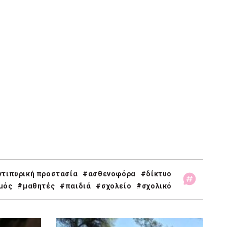
ντιπυρική προστασία
#ασθενοφόρα
#δίκτυο
μός
#μαθητές
#παιδιά
#σχολείο
#σχολικό