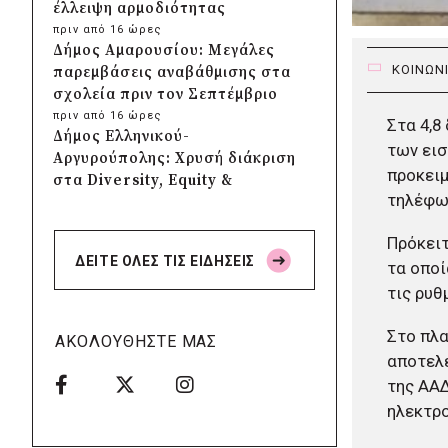
έλλειψη αρμοδιότητας
πριν από 16 ώρες
Δήμος Αμαρουσίου: Μεγάλες
ΚΟΙΝΩΝ
παρεμβάσεις αναβάθμισης στα
σχολεία πριν τον Σεπτέμβριο
πριν από 16 ώρες
Στα 4,8
Δήμος Ελληνικού-
των εισ
Αργυρούπολης: Χρυσή διάκριση
προκειμ
στα Diversity, Equity &
τηλέφων
Inclusion Awards 2026
πριν από 16 ώρες
Πρόκειτ
Δήμος Αθηναίων: Πάνω από
ΔΕΙΤΕ ΟΛΕΣ ΤΙΣ ΕΙΔΗΣΕΙΣ
240 αντικείμενα
τα οποί
απομακρύνθηκαν από
τις ρυθ
κοινόχρηστους χώρους
πριν από 17 ώρες
Στο πλα
ΑΚΟΛΟΥΘΗΣΤΕ ΜΑΣ
Δήμος Θεσσαλονίκης: Έρευνα
αποτελε
για πιθανή δολιοφθορά σε δύο
της ΑΑΔ
ξεραμένα δέντρα στην οδό
ηλεκτρο
Βενιζέλου
πριν από 17 ώρες