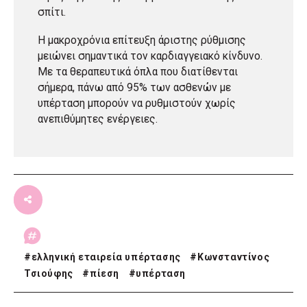
σπίτι.
Η μακροχρόνια επίτευξη άριστης ρύθμισης
μειώνει σημαντικά τον καρδιαγγειακό κίνδυνο.
Με τα θεραπευτικά όπλα που διατίθενται
σήμερα, πάνω από 95% των ασθενών με
υπέρταση μπορούν να ρυθμιστούν χωρίς
ανεπιθύμητες ενέργειες.
#
ελληνική εταιρεία υπέρτασης
#
Κωνσταντίνος
Τσιούφης
#
πίεση
#
υπέρταση