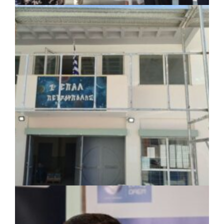
ΚΟΙΝΩΝΙΑ
|
07/08/2026 · 18:01
Το Δημοτικό Κατάστημα Κουβαρά φέρει
πλέον το όνομα «Γεώργιος Πρίφτης»
ΤΟΠΙΚΗ ΑΥΤΟΔΙΟΙΚΗΣΗ
|
07/08/2026 · 17:45
Δήμος Πετρούπολης: Εργασίες
συντήρησης σε σχολεία και αθλητικές