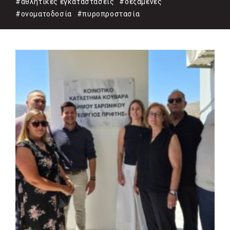
#αθλητικές εγκαταστάσεις
#δεξαμενές
#ονοματοδοσία
#πυροπροστασία