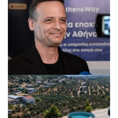
εγκαταστάσεις
ΡΕΠΟΡΤΑΖ
|
07/08/2026 · 17:27
Ο Δούκας για έργα, καθαριότητα και τη
μάχη των επόμενων εκλογών: «Η καλύτερη
μου να κατέβει ο Μπακογιάννης»