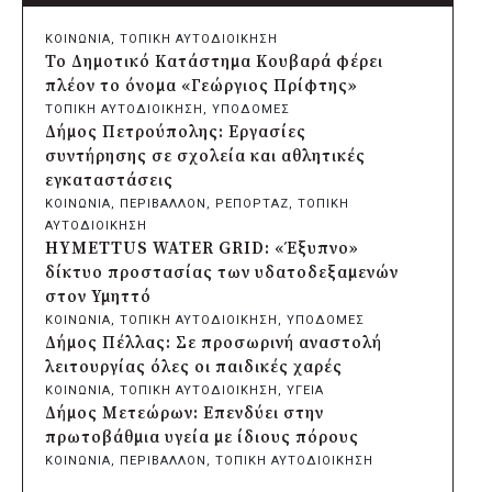
Δήμος Πατρέων: Αντικατάσταση
φωτιστικών μετά τη λεηλασία στο έλος
ΚΟΙΝΩΝΙΑ
, 
ΤΟΠΙΚΗ ΑΥΤΟΔΙΟΙΚΗΣΗ
της Αγυιάς
Το Δημοτικό Κατάστημα Κουβαρά φέρει
πριν από 2 μέρες
πλέον το όνομα «Γεώργιος Πρίφτης»
Δήμος Σαρωνικού: Βανδάλισαν το
ΤΟΠΙΚΗ ΑΥΤΟΔΙΟΙΚΗΣΗ
, 
ΥΠΟΔΟΜΕΣ
εκκλησάκι της Μεταμόρφωσης του
Δήμος Πετρούπολης: Εργασίες
Σωτήρος
συντήρησης σε σχολεία και αθλητικές
πριν από 2 μέρες
εγκαταστάσεις
Περιφέρεια Αττικής: Έξι συμπεράσματα
ΚΟΙΝΩΝΙΑ
, 
ΠΕΡΙΒΑΛΛΟΝ
, 
ΡΕΠΟΡΤΑΖ
, 
ΤΟΠΙΚΗ
για την ψηφιακή μετάβαση των
ΑΥΤΟΔΙΟΙΚΗΣΗ
επιχειρήσεων
HYMETTUS WATER GRID: «Έξυπνο»
πριν από 2 μέρες
δίκτυο προστασίας των υδατοδεξαμενών
Δήμος Σαρωνικού και ΑΡΧΕΛΩΝ
στον Υμηττό
ενημερώνουν τους λουόμενους για τη
ΚΟΙΝΩΝΙΑ
, 
ΤΟΠΙΚΗ ΑΥΤΟΔΙΟΙΚΗΣΗ
, 
ΥΠΟΔΟΜΕΣ
συνύπαρξη με τις θαλάσσιες χελώνες
Δήμος Πέλλας: Σε προσωρινή αναστολή
πριν από 2 μέρες
λειτουργίας όλες οι παιδικές χαρές
Δήμος Κυθήρων: Απαγόρευση πρόσβασης
ΚΟΙΝΩΝΙΑ
, 
ΤΟΠΙΚΗ ΑΥΤΟΔΙΟΙΚΗΣΗ
, 
ΥΓΕΙΑ
στην παραλία Λυκοδήμου για λόγους
Δήμος Μετεώρων: Επενδύει στην
ασφαλείας
πρωτοβάθμια υγεία με ίδιους πόρους
πριν από 2 μέρες
ΚΟΙΝΩΝΙΑ
, 
ΠΕΡΙΒΑΛΛΟΝ
, 
ΤΟΠΙΚΗ ΑΥΤΟΔΙΟΙΚΗΣΗ
Προφυλακίστηκε ο δήμαρχος Στυλίδας για
Δήμος Σαρωνικού και ΑΡΧΕΛΩΝ