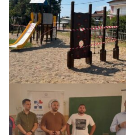
στον Υμηττό
ΚΟΙΝΩΝΙΑ
|
07/08/2026 · 16:14
Δήμος Πέλλας: Σε προσωρινή αναστολή
λειτουργίας όλες οι παιδικές χαρές