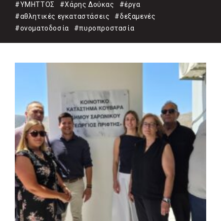
#ΥΜΗΤΤΟΣ
#Χάρης Δούκας
#έργα
#αθλητικές εγκαταστάσεις
#δεξαμενές
#ονοματοδοσία
#πυροπροστασία