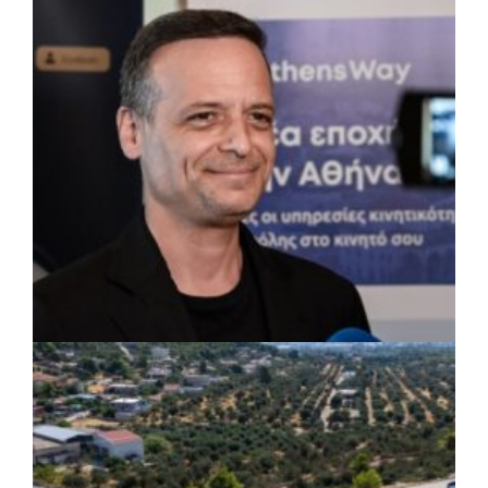
συντήρησης σε σχολεία και αθλητικές
εγκαταστάσεις
ΡΕΠΟΡΤΑΖ
|
07/08/2026 · 17:27
Ο Δούκας για έργα, καθαριότητα και τη
μάχη των επόμενων εκλογών: «Η καλύτερη
μου να κατέβει ο Μπακογιάννης»