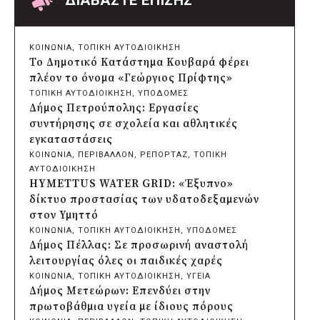
ΔΙΑΒΑΣΤΕ ΕΠΙΣΗΣ
πριν από 2 μέρες
Δήμος Πατρέων: Αντικατάσταση
φωτιστικών μετά τη λεηλασία στο έλος
ΚΟΙΝΩΝΙΑ
, 
ΤΟΠΙΚΗ ΑΥΤΟΔΙΟΙΚΗΣΗ
της Αγυιάς
Το Δημοτικό Κατάστημα Κουβαρά φέρει
πριν από 2 μέρες
πλέον το όνομα «Γεώργιος Πρίφτης»
Δήμος Σαρωνικού: Βανδάλισαν το
ΤΟΠΙΚΗ ΑΥΤΟΔΙΟΙΚΗΣΗ
, 
ΥΠΟΔΟΜΕΣ
εκκλησάκι της Μεταμόρφωσης του
Δήμος Πετρούπολης: Εργασίες
Σωτήρος
συντήρησης σε σχολεία και αθλητικές
πριν από 2 μέρες
εγκαταστάσεις
Περιφέρεια Αττικής: Έξι συμπεράσματα
ΚΟΙΝΩΝΙΑ
, 
ΠΕΡΙΒΑΛΛΟΝ
, 
ΡΕΠΟΡΤΑΖ
, 
ΤΟΠΙΚΗ
για την ψηφιακή μετάβαση των
ΑΥΤΟΔΙΟΙΚΗΣΗ
επιχειρήσεων
HYMETTUS WATER GRID: «Έξυπνο»
πριν από 2 μέρες
δίκτυο προστασίας των υδατοδεξαμενών
Δήμος Σαρωνικού και ΑΡΧΕΛΩΝ
στον Υμηττό
ενημερώνουν τους λουόμενους για τη
ΚΟΙΝΩΝΙΑ
, 
ΤΟΠΙΚΗ ΑΥΤΟΔΙΟΙΚΗΣΗ
, 
ΥΠΟΔΟΜΕΣ
συνύπαρξη με τις θαλάσσιες χελώνες
Δήμος Πέλλας: Σε προσωρινή αναστολή
πριν από 2 μέρες
λειτουργίας όλες οι παιδικές χαρές
Δήμος Κυθήρων: Απαγόρευση πρόσβασης
ΚΟΙΝΩΝΙΑ
, 
ΤΟΠΙΚΗ ΑΥΤΟΔΙΟΙΚΗΣΗ
, 
ΥΓΕΙΑ
στην παραλία Λυκοδήμου για λόγους
Δήμος Μετεώρων: Επενδύει στην
ασφαλείας
πρωτοβάθμια υγεία με ίδιους πόρους
πριν από 2 μέρες