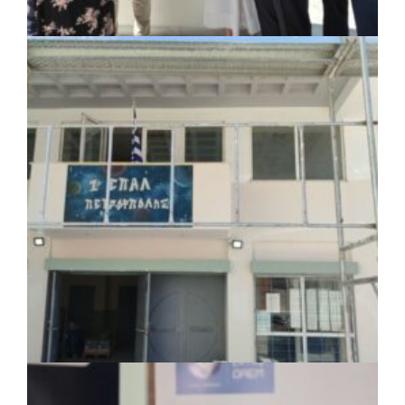
ΚΟΙΝΩΝΙΑ
|
07/08/2026 · 18:01
Το Δημοτικό Κατάστημα Κουβαρά φέρει
πλέον το όνομα «Γεώργιος Πρίφτης»
ΤΟΠΙΚΗ ΑΥΤΟΔΙΟΙΚΗΣΗ
|
07/08/2026 · 17:45
Δήμος Πετρούπολης: Εργασίες