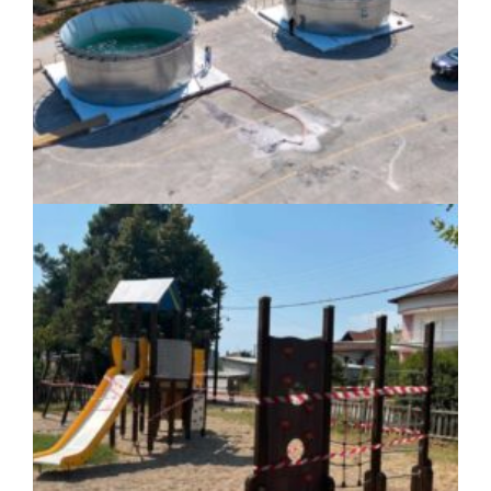
ιατροτεχνολογικός εξοπλισμός και
αναβάθμιση του ΚΕΦΙΑΠ Καρδίτσας
πριν από 4 μέρες
Δήμος Αθηναίων: 651 δημότες συμμετείχαν
στις δράσεις διατροφικής υποστήριξης
ΚΟΙΝΩΝΙΑ
|
07/08/2026 · 17:08
HYMETTUS WATER GRID: «Έξυπνο»
δίκτυο προστασίας των υδατοδεξαμενών
στον Υμηττό