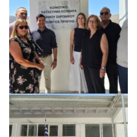
ΚΟΙΝΩΝΙΑ
|
07/08/2026 · 18:01
Το Δημοτικό Κατάστημα Κουβαρά φέρει
πλέον το όνομα «Γεώργιος Πρίφτης»