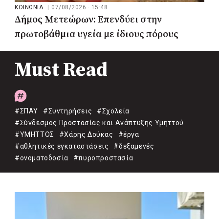
ΚΟΙΝΩΝΙΑ
|
07/08/2026 · 15:48
Δήμος Μετεώρων: Επενδύει στην
πρωτοβάθμια υγεία με ίδιους πόρους
Must Read
#ΣΠΑΥ
#Συντηρήσεις
#Σχολεία
#Σύνδεσμος Προστασίας και Ανάπτυξης Υμηττού
#ΥΜΗΤΤΟΣ
#Χάρης Δούκας
#έργα
#αθλητικές εγκαταστάσεις
#δεξαμενές
#ονοματοδοσία
#πυροπροστασία