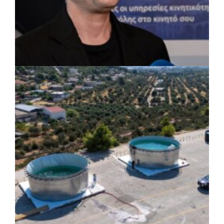
ΡΕΠΟΡΤΑΖ
|
07/08/2026 · 17:27
Ο Δούκας για έργα, καθαριότητα και τη
μάχη των επόμενων εκλογών: «Η καλύτερη
μου να κατέβει ο Μπακογιάννης»