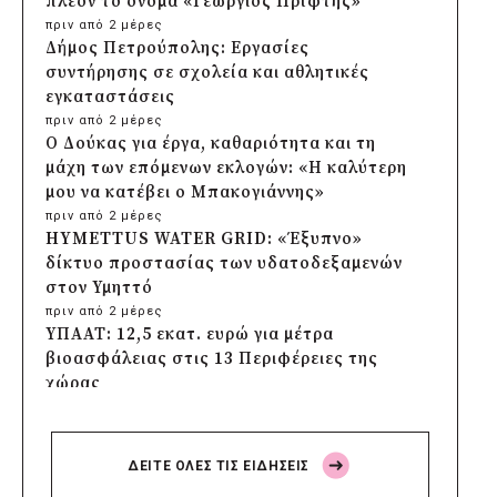
πλέον το όνομα «Γεώργιος Πρίφτης»
πριν από 2 μέρες
Δήμος Πετρούπολης: Εργασίες
συντήρησης σε σχολεία και αθλητικές
εγκαταστάσεις
πριν από 2 μέρες
Ο Δούκας για έργα, καθαριότητα και τη
μάχη των επόμενων εκλογών: «Η καλύτερη
μου να κατέβει ο Μπακογιάννης»
πριν από 2 μέρες
HYMETTUS WATER GRID: «Έξυπνο»
δίκτυο προστασίας των υδατοδεξαμενών
στον Υμηττό
πριν από 2 μέρες
ΥΠΑΑΤ: 12,5 εκατ. ευρώ για μέτρα
βιοασφάλειας στις 13 Περιφέρειες της
χώρας
πριν από 2 μέρες
Πρέσπεια 2026: Έξι ημέρες πολιτισμού,
μουσικής και γαστρονομίας στη Φλώρινα
ΔΕΙΤΕ ΟΛΕΣ ΤΙΣ ΕΙΔΗΣΕΙΣ
πριν από 2 μέρες