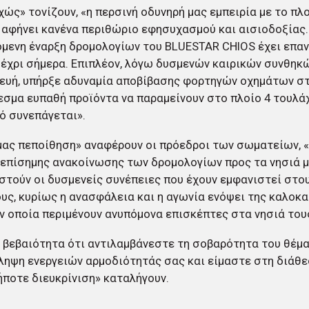
ώς» τονίζουν, «η περσινή οδυνηρή μας εμπειρία με το 
 αφήνει κανένα περιθώριο εφησυχασμού και αισιοδοξίας.
μενη έναρξη δρομολογίων του BLUESTAR CHIOS έχει επα
έχρι σήμερα. Επιπλέον, λόγω δυσμενών καιρικών συνθηκών
υή, υπήρξε αδυναμία αποβίβασης φορτηγών οχημάτων στ
σμα ευπαθή προϊόντα να παραμείνουν στο πλοίο 4 τουλάχ
τό συνεπάγεται».
μας πεποίθηση» αναφέρουν οι πρόεδροι των σωματείων, «
επίσημης ανακοίνωσης των δρομολογίων προς τα νησιά μ
στούν οι δυσμενείς συνέπειες που έχουν εμφανιστεί στο
υς, κυρίως η ανασφάλεια και η αγωνία ενόψει της καλοκα
ν οποία περιμένουν ανυπόμονα επισκέπτες στα νησιά του
 βεβαιότητα ότι αντιλαμβάνεστε τη σοβαρότητα του θέμα
ληψη ενεργειών αρμοδιότητάς σας και είμαστε στη διάθεσ
ποτε διευκρίνιση» καταλήγουν.