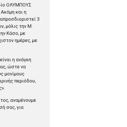
πλοίο ΟΛΥΜΠΟΥΣ
 Ακόμη και η
ναπροσδιοριστεί 3
, μόλις την Μ.
ην Κάσο, με
ιστον ημέρες, με
είναι η ανάγκη
ας, ώστε να
υς μονίμους
ιρινής περιόδου,
ς».
τος, αναμένουμε
ή σας, για