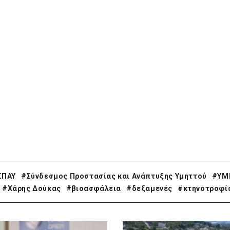
ΣΠΑΥ
#Σύνδεσμος Προστασίας και Ανάπτυξης Υμηττού
#ΥΜ
#Χάρης Δούκας
#βιοασφάλεια
#δεξαμενές
#κτηνοτροφί