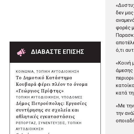
Δήμος Πατρέων:
«Δυστυχ
Αντικατάσταση φωτιστικών
δεν μας
μετά τη λεηλασία στο έλος της
αναμενό
Αγυιάς
φορές μ
πριν από 15 ώρες
Παρασκε
Δήμος Σαρωνικού: Βανδάλισαν
αποτέλε
το εκκλησάκι της
Μεταμόρφωσης του Σωτήρος
ό,τι αυ
ΔΙΑΒΑΣΤΕ ΕΠΙΣΗΣ
πριν από 16 ώρες
Περιφέρεια Αττικής: Έξι
«Κοινή 
συμπεράσματα για την
άμεσης 
ΚΟΙΝΩΝΙΑ
, 
ΤΟΠΙΚΗ ΑΥΤΟΔΙΟΙΚΗΣΗ
ψηφιακή μετάβαση των
περιορι
Το Δημοτικό Κατάστημα
επιχειρήσεων
Κουβαρά φέρει πλέον το όνομα
κατοίκο
πριν από 16 ώρες
«Γεώργιος Πρίφτης»
κατά τη
Δήμος Σαρωνικού και
ΤΟΠΙΚΗ ΑΥΤΟΔΙΟΙΚΗΣΗ
, 
ΥΠΟΔΟΜΕΣ
ΑΡΧΕΛΩΝ ενημερώνουν τους
Δήμος Πετρούπολης: Εργασίες
«Με την
λουόμενους για τη συνύπαρξη
συντήρησης σε σχολεία και
την ανά
με τις θαλάσσιες χελώνες
αθλητικές εγκαταστάσεις
οποιαδή
πριν από 16 ώρες
ΡΕΠΟΡΤΑΖ
, 
ΣΥΝΕΝΤΕΥΞΕΙΣ
, 
ΤΟΠΙΚΗ
Δήμος Κυθήρων: Απαγόρευση
ΑΥΤΟΔΙΟΙΚΗΣΗ
πρόσβασης στην παραλία