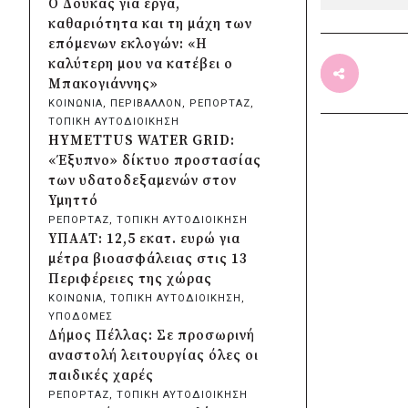
Ο Δούκας για έργα,
Λυκοδήμου για λόγους
καθαριότητα και τη μάχη των
ασφαλείας
επόμενων εκλογών: «Η
πριν από 17 ώρες
καλύτερη μου να κατέβει ο
Προφυλακίστηκε ο δήμαρχος
Μπακογιάννης»
Στυλίδας για τη φωτιά στη
ΚΟΙΝΩΝΙΑ
, 
ΠΕΡΙΒΑΛΛΟΝ
, 
ΡΕΠΟΡΤΑΖ
, 
Βοιωτία – Σε αναστολή το
ΤΟΠΙΚΗ ΑΥΤΟΔΙΟΙΚΗΣΗ
αιολικό πάρκο
HYMETTUS WATER GRID:
πριν από 2 μέρες
«Έξυπνο» δίκτυο προστασίας
Δήμος Ηλιούπολης: Εργασίες
των υδατοδεξαμενών στον
αναβάθμισης στα αθλητικά
Υμηττό
κέντρα ενόψει της νέας χρονιάς
ΡΕΠΟΡΤΑΖ
, 
ΤΟΠΙΚΗ ΑΥΤΟΔΙΟΙΚΗΣΗ
πριν από 2 μέρες
ΥΠΑΑΤ: 12,5 εκατ. ευρώ για
Περιφέρεια Κεντρικής
μέτρα βιοασφάλειας στις 13
Μακεδονίας: Λύση για τη
Περιφέρειες της χώρας
μεταφορά 16.500 μαθητών
ΚΟΙΝΩΝΙΑ
, 
ΤΟΠΙΚΗ ΑΥΤΟΔΙΟΙΚΗΣΗ
, 
πριν από 2 μέρες
ΥΠΟΔΟΜΕΣ
Περιφέρεια Στερεάς Ελλάδας:
Δήμος Πέλλας: Σε προσωρινή
Ενίσχυση του ΕΣΥ με 34 νέα
αναστολή λειτουργίας όλες οι
ασθενοφόρα από πόρους του
παιδικές χαρές
ΕΣΠΑ
ΡΕΠΟΡΤΑΖ
, 
ΤΟΠΙΚΗ ΑΥΤΟΔΙΟΙΚΗΣΗ