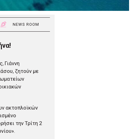
NEWS ROOM
ήνα!
, Γιάννη
άσου, ζητούν με
Σωματείων
οικιακών
ων ακτοπλοϊκών
τισμένο
ρήσει την Τρίτη 2
υνίου».