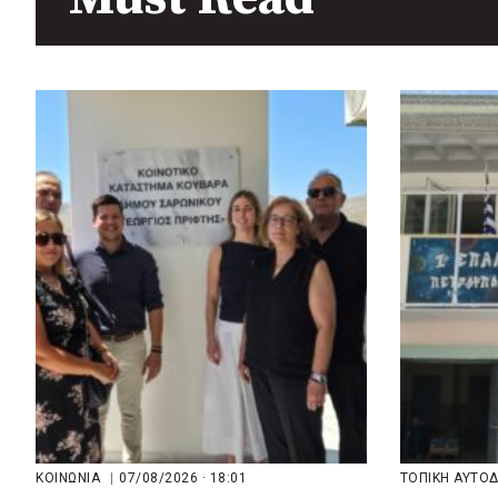
Μπακογι
πριν από 3 μέρες
Περιφέρεια Θεσσαλίας: Νέος
ιατροτεχνολογικός εξοπλισμός
και αναβάθμιση του ΚΕΦΙΑΠ
Καρδίτσας
πριν από 3 μέρες
Δήμος Αθηναίων: 651 δημότες
συμμετείχαν στις δράσεις
διατροφικής υποστήριξης
ΚΟΙΝΩΝΙΑ
|
07/08/2026 · 18:01
ΤΟΠΙΚΗ ΑΥΤΟ