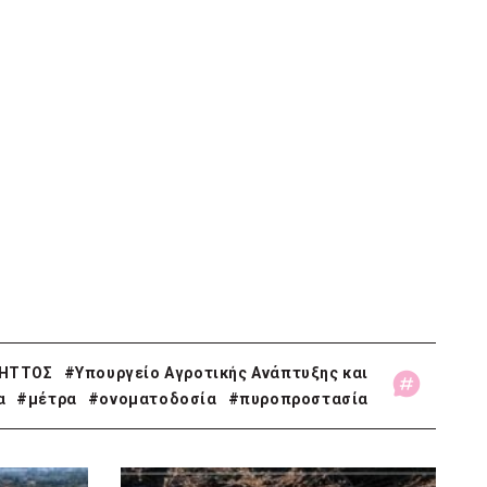
ΗΤΤΟΣ
#Υπουργείο Αγροτικής Ανάπτυξης και
α
#μέτρα
#ονοματοδοσία
#πυροπροστασία