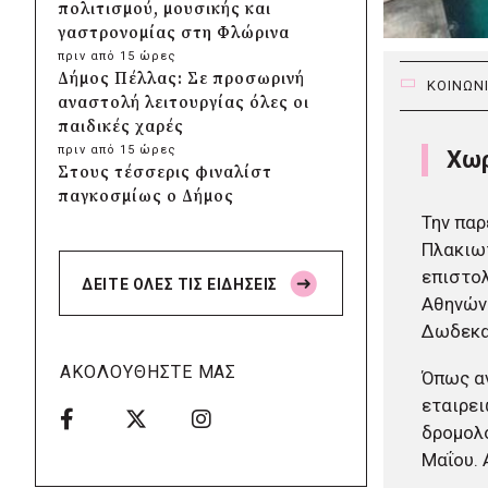
πολιτισμού, μουσικής και
γαστρονομίας στη Φλώρινα
πριν από 15 ώρες
Δήμος Πέλλας: Σε προσωρινή
ΚΟΙΝΩΝ
αναστολή λειτουργίας όλες οι
παιδικές χαρές
πριν από 15 ώρες
Χωρ
Στους τέσσερις φιναλίστ
παγκοσμίως ο Δήμος
Ελληνικού – Αργυρούπολης για
Την παρ
το Seoul Smart City Prize 2026
Πλακιωτ
πριν από 15 ώρες
επιστο
ΔΕΙΤΕ ΟΛΕΣ ΤΙΣ ΕΙΔΗΣΕΙΣ
Δήμος Μετεώρων: Επενδύει
Αθηνών-
στην πρωτοβάθμια υγεία με
Δωδεκα
ίδιους πόρους
πριν από 15 ώρες
ΑΚΟΛΟΥΘΗΣΤΕ ΜΑΣ
Όπως α
Δήμος Παπάγου-Χολαργού:
εταιρει
Επαναλαμβανόμενοι
βανδαλισμοί στο δίκτυο
δρομολό
ηλεκτροφωτισμού
Μαΐου. 
πριν από 15 ώρες