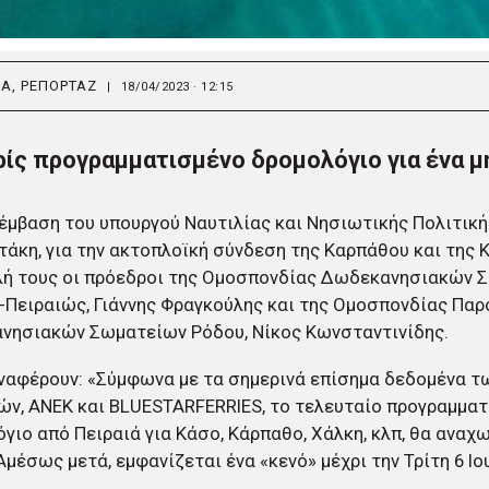
ΙΑ
,
ΡΕΠΟΡΤΑΖ
|
18/04/2023 · 12:15
ίς προγραμματισμένο δρομολόγιο για ένα μ
έμβαση του υπουργού Ναυτιλίας και Νησιωτικής Πολιτικής
άκη, για την ακτοπλοϊκή σύνδεση της Καρπάθου και της Κ
λή τους οι πρόεδροι της Ομοσπονδίας Δωδεκανησιακών 
Πειραιώς, Γιάννης Φραγκούλης και της Ομοσπονδίας Παρ
νησιακών Σωματείων Ρόδου, Νίκος Κωνσταντινίδης.
ναφέρουν: «Σύμφωνα με τα σημερινά επίσημα δεδομένα τ
ών, ΑΝΕΚ και BLUESTARFERRIES, το τελευταίο προγραμμα
γιο από Πειραιά για Κάσο, Κάρπαθο, Χάλκη, κλπ, θα αναχω
Αμέσως μετά, εμφανίζεται ένα «κενό» μέχρι την Τρίτη 6 Ιο