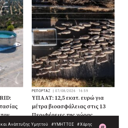
ΡΕΠΟΡΤΑΖ
|
07/08/2026 · 16:59
RID:
ΥΠΑΑΤ: 12,5 εκατ. ευρώ για
τασίας
μέτρα βιοασφάλειας στις 13
στον
Περιφέρειες της χώρας
και Ανάπτυξης Υμηττού
#ΥΜΗΤΤΟΣ
#Χάρης