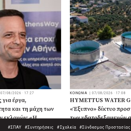
07/08/2026 · 17:27
ΚΟΙΝΩΝΙΑ
|
07/08/2026 · 17:08
 για έργα,
HYMETTUS WATER G
ητα και τη μάχη των
«Έξυπνο» δίκτυο προσ
ν εκλογών: «Η
των υδατοδεξαμενών 
 μου να κατέβει ο
Υμηττό
#ΣΠΑΥ
#Συντηρήσεις
#Σχολεία
#Σύνδεσμος Προστασίας 