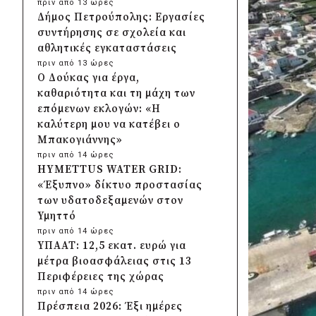
πριν από 13 ώρες
Δήμος Πετρούπολης: Εργασίες
συντήρησης σε σχολεία και
αθλητικές εγκαταστάσεις
πριν από 13 ώρες
Ο Δούκας για έργα,
καθαριότητα και τη μάχη των
επόμενων εκλογών: «Η
καλύτερη μου να κατέβει ο
Μπακογιάννης»
πριν από 14 ώρες
HYMETTUS WATER GRID:
«Έξυπνο» δίκτυο προστασίας
των υδατοδεξαμενών στον
Υμηττό
πριν από 14 ώρες
ΥΠΑΑΤ: 12,5 εκατ. ευρώ για
μέτρα βιοασφάλειας στις 13
Περιφέρειες της χώρας
πριν από 14 ώρες
Πρέσπεια 2026: Έξι ημέρες