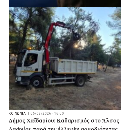
ΚΟΙΝΩΝΙΑ
|
06/08/2026 · 16:43
Δήμος Κασσάνδρας: Αίρεται η σύσταση
για μη χρήση νερού στη Σίβηρη
ΚΟΙΝΩΝΙΑ
|
06/08/2026 · 16:00
Δήμος Χαϊδαρίου: Καθαρισμός στο Άλσος
Δαφνίου παρά την έλλειψη αρμοδιότητας