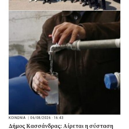
ΚΟΙΝΩΝΙΑ
|
06/08/2026 · 17:01
Περιφέρεια Στερεάς Ελλάδας: Ενίσχυση
του ΕΣΥ με 34 νέα ασθενοφόρα από
πόρους του ΕΣΠΑ
ΚΟΙΝΩΝΙΑ
|
06/08/2026 · 16:43
Δήμος Κασσάνδρας: Αίρεται η σύσταση