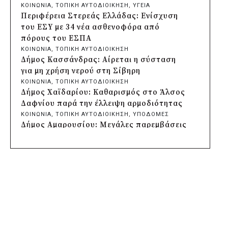
πριν από μία μέρα
ΚΟΙΝΩΝΙΑ
, 
ΤΟΠΙΚΗ ΑΥΤΟΔΙΟΙΚΗΣΗ
, 
ΥΓΕΙΑ
Περιφέρεια Θεσσαλίας: Νέος
Περιφέρεια Στερεάς Ελλάδας: Ενίσχυση
ιατροτεχνολογικός εξοπλισμός και
του ΕΣΥ με 34 νέα ασθενοφόρα από
αναβάθμιση του ΚΕΦΙΑΠ Καρδίτσας
πόρους του ΕΣΠΑ
πριν από μία μέρα
ΚΟΙΝΩΝΙΑ
, 
ΤΟΠΙΚΗ ΑΥΤΟΔΙΟΙΚΗΣΗ
Δήμος Αθηναίων: 651 δημότες συμμετείχαν
Δήμος Κασσάνδρας: Αίρεται η σύσταση
στις δράσεις διατροφικής υποστήριξης
για μη χρήση νερού στη Σίβηρη
πριν από μία μέρα
ΚΟΙΝΩΝΙΑ
, 
ΤΟΠΙΚΗ ΑΥΤΟΔΙΟΙΚΗΣΗ
Συνεργασία Περιφέρειας Κρήτης με
Δήμος Χαϊδαρίου: Καθαρισμός στο Άλσος
Πανεπιστήμιο Κρήτης και ΙΤΕ για
Δαφνίου παρά την έλλειψη αρμοδιότητας
φοιτητικές εστίες και υποδομές
ΚΟΙΝΩΝΙΑ
, 
ΤΟΠΙΚΗ ΑΥΤΟΔΙΟΙΚΗΣΗ
, 
ΥΠΟΔΟΜΕΣ
πριν από μία μέρα
Δήμος Αμαρουσίου: Μεγάλες παρεμβάσεις
Δήμος Μετεώρων: Ολοκληρώθηκε το νέο
αναβάθμισης στα σχολεία πριν τον
τοιχείο αντιστήριξης στην είσοδο του
Σεπτέμβριο
Σκεπαρίου
ΚΟΙΝΩΝΙΑ
, 
ΤΟΠΙΚΗ ΑΥΤΟΔΙΟΙΚΗΣΗ
πριν από μία μέρα
Δήμος Ελληνικού-Αργυρούπολης: Χρυσή
Δήμος Καισαριανής: Καταδίκη για την
διάκριση στα Diversity, Equity & Inclusion
απόπειρα μπλοκαρίσματος φιλικού αγώνα
Awards 2026
στο «Μ. Κρητικόπουλος»
ΚΟΙΝΩΝΙΑ
, 
ΤΟΠΙΚΗ ΑΥΤΟΔΙΟΙΚΗΣΗ
πριν από μία μέρα
Δήμος Αθηναίων: Πάνω από 240
Δήμος Πειραιά: Νέες ασφαλτοστρώσεις
αντικείμενα απομακρύνθηκαν από