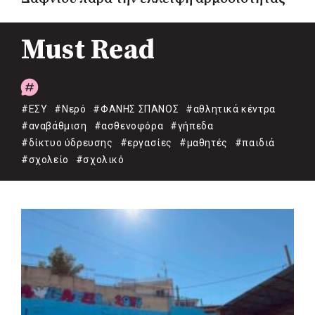
Must Read
#ΕΣΥ
#Νερό
#ΦΑΝΗΣ ΣΠΑΝΟΣ
#αθλητικά κέντρα
#αναβάθμιση
#ασθενοφόρα
#γήπεδα
#δίκτυο ύδρευσης
#εργασίες
#μαθητές
#παιδιά
#σχολείο
#σχολικό