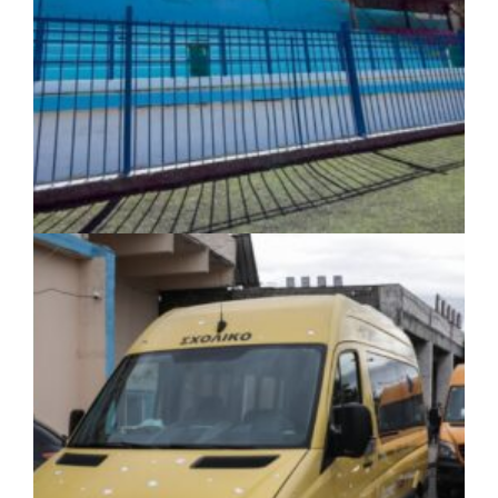
ΤΟΠΙΚΗ ΑΥΤΟΔΙΟΙΚΗΣΗ
|
06/08/2026 · 17:35
Δήμος Ηλιούπολης: Εργασίες
αναβάθμισης στα αθλητικά κέντρα ενόψει
της νέας χρονιάς