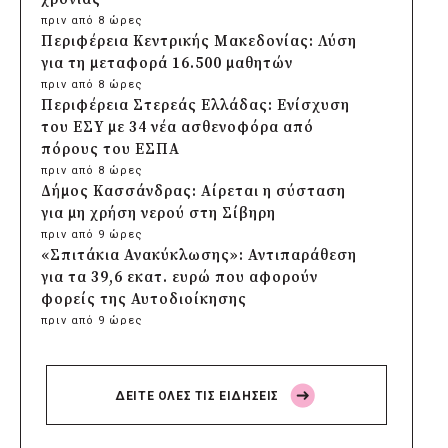
πριν από 8 ώρες
Περιφέρεια Κεντρικής Μακεδονίας: Λύση
για τη μεταφορά 16.500 μαθητών
πριν από 8 ώρες
Περιφέρεια Στερεάς Ελλάδας: Ενίσχυση
του ΕΣΥ με 34 νέα ασθενοφόρα από
πόρους του ΕΣΠΑ
πριν από 8 ώρες
Δήμος Κασσάνδρας: Αίρεται η σύσταση
για μη χρήση νερού στη Σίβηρη
πριν από 9 ώρες
«Σπιτάκια Ανακύκλωσης»: Αντιπαράθεση
για τα 39,6 εκατ. ευρώ που αφορούν
φορείς της Αυτοδιοίκησης
πριν από 9 ώρες
Δήμος Χαϊδαρίου: Καθαρισμός στο Άλσος
Δαφνίου παρά την έλλειψη αρμοδιότητας
πριν από 9 ώρες
ΔΕΙΤΕ ΟΛΕΣ ΤΙΣ ΕΙΔΗΣΕΙΣ
Δήμος Αμαρουσίου: Μεγάλες παρεμβάσεις
αναβάθμισης στα σχολεία πριν τον