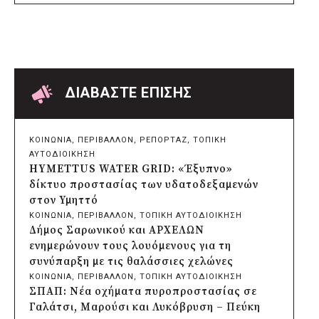
Δήμος Μετεώρων: Επενδύει στην
πρωτοβάθμια υγεία με ίδιους πόρους
πριν από 2 μέρες
Δήμος Παπάγου-Χολαργού:
Επαναλαμβανόμενοι βανδαλισμοί στο
δίκτυο ηλεκτροφωτισμού
ΔΙΑΒΑΣΤΕ ΕΠΙΣΗΣ
πριν από 2 μέρες
Δήμος Πατρέων: Αντικατάσταση
φωτιστικών μετά τη λεηλασία στο έλος
ΚΟΙΝΩΝΙΑ
, 
ΠΕΡΙΒΑΛΛΟΝ
, 
ΡΕΠΟΡΤΑΖ
, 
ΤΟΠΙΚΗ
της Αγυιάς
ΑΥΤΟΔΙΟΙΚΗΣΗ
πριν από 2 μέρες
HYMETTUS WATER GRID: «Έξυπνο»
Δήμος Σαρωνικού: Βανδάλισαν το
δίκτυο προστασίας των υδατοδεξαμενών
εκκλησάκι της Μεταμόρφωσης του
στον Υμηττό
Σωτήρος
ΚΟΙΝΩΝΙΑ
, 
ΠΕΡΙΒΑΛΛΟΝ
, 
ΤΟΠΙΚΗ ΑΥΤΟΔΙΟΙΚΗΣΗ
πριν από 2 μέρες
Δήμος Σαρωνικού και ΑΡΧΕΛΩΝ
Περιφέρεια Αττικής: Έξι συμπεράσματα
ενημερώνουν τους λουόμενους για τη
για την ψηφιακή μετάβαση των
συνύπαρξη με τις θαλάσσιες χελώνες
επιχειρήσεων
ΚΟΙΝΩΝΙΑ
, 
ΠΕΡΙΒΑΛΛΟΝ
, 
ΤΟΠΙΚΗ ΑΥΤΟΔΙΟΙΚΗΣΗ
πριν από 2 μέρες
ΣΠΑΠ: Νέα οχήματα πυροπροστασίας σε
Δήμος Σαρωνικού και ΑΡΧΕΛΩΝ
Γαλάτσι, Μαρούσι και Λυκόβρυση – Πεύκη
ενημερώνουν τους λουόμενους για τη