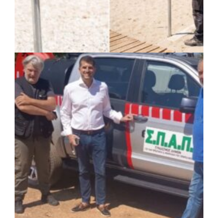
ΚΟΙΝΩΝΙΑ
|
07/08/2026 · 14:50
Δήμος Σαρωνικού και ΑΡΧΕΛΩΝ
ενημερώνουν τους λουόμενους για τη
συνύπαρξη με τις θαλάσσιες χελώνες