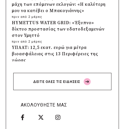
μάχη των επόμενων εκλογών: «Η καλύτερη
μου να κατέβει ο Μπακογιάννης»
πριν από 2 μέρες
HYMETTUS WATER GRID: «Έξυπνο»
δίκτυο προστασίας των υδατοδεξαμενών
στον Υμηττό
πριν από 2 μέρες
ΥΠΑΑΤ: 12,5 εκατ. ευρώ για μέτρα
βιοασφάλειας στις 13 Περιφέρειες της
χώρας
πριν από 2 μέρες
Πρέσπεια 2026: Έξι ημέρες πολιτισμού,
μουσικής και γαστρονομίας στη Φλώρινα
ΔΕΙΤΕ ΟΛΕΣ ΤΙΣ ΕΙΔΗΣΕΙΣ
πριν από 2 μέρες
Δήμος Πέλλας: Σε προσωρινή αναστολή
λειτουργίας όλες οι παιδικές χαρές
πριν από 2 μέρες
ΑΚΟΛΟΥΘΗΣΤΕ ΜΑΣ
Στους τέσσερις φιναλίστ παγκοσμίως ο
Δήμος Ελληνικού – Αργυρούπολης για το
Seoul Smart City Prize 2026
πριν από 2 μέρες