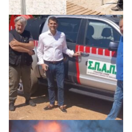
ΚΟΙΝΩΝΙΑ
|
07/08/2026 · 14:50
Δήμος Σαρωνικού και ΑΡΧΕΛΩΝ
ενημερώνουν τους λουόμενους για τη
συνύπαρξη με τις θαλάσσιες χελώνες
ΚΟΙΝΩΝΙΑ
|
05/08/2026 · 16:05
ΣΠΑΠ: Νέα οχήματα πυροπροστασίας σε