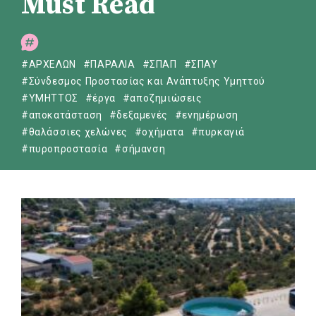
Must Read
#ΑΡΧΕΛΩΝ
#ΠΑΡΑΛΙΑ
#ΣΠΑΠ
#ΣΠΑΥ
#Σύνδεσμος Προστασίας και Ανάπτυξης Υμηττού
#ΥΜΗΤΤΟΣ
#έργα
#αποζημιώσεις
#αποκατάσταση
#δεξαμενές
#ενημέρωση
#θαλάσσιες χελώνες
#οχήματα
#πυρκαγιά
#πυροπροστασία
#σήμανση