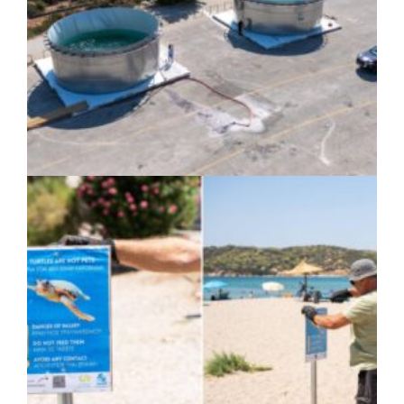
ΚΟΙΝΩΝΙΑ
|
07/08/2026 · 17:08
HYMETTUS WATER GRID: «Έξυπνο»
δίκτυο προστασίας των υδατοδεξαμενών
στον Υμηττό