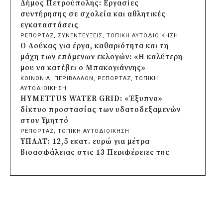
εκκλησάκι της Μεταμόρφωσης του
Δήμος Πετρούπολης: Εργασίες
Σωτήρος
συντήρησης σε σχολεία και αθλητικές
πριν από 3 ώρες
εγκαταστάσεις
Περιφέρεια Αττικής: Έξι συμπεράσματα
ΡΕΠΟΡΤΑΖ
, 
ΣΥΝΕΝΤΕΥΞΕΙΣ
, 
ΤΟΠΙΚΗ ΑΥΤΟΔΙΟΙΚΗΣΗ
για την ψηφιακή μετάβαση των
Ο Δούκας για έργα, καθαριότητα και τη
επιχειρήσεων
μάχη των επόμενων εκλογών: «Η καλύτερη
πριν από 4 ώρες
μου να κατέβει ο Μπακογιάννης»
Δήμος Σαρωνικού και ΑΡΧΕΛΩΝ
ΚΟΙΝΩΝΙΑ
, 
ΠΕΡΙΒΑΛΛΟΝ
, 
ΡΕΠΟΡΤΑΖ
, 
ΤΟΠΙΚΗ
ενημερώνουν τους λουόμενους για τη
ΑΥΤΟΔΙΟΙΚΗΣΗ
συνύπαρξη με τις θαλάσσιες χελώνες
HYMETTUS WATER GRID: «Έξυπνο»
πριν από 4 ώρες
δίκτυο προστασίας των υδατοδεξαμενών
Δήμος Κυθήρων: Απαγόρευση πρόσβασης
στον Υμηττό
στην παραλία Λυκοδήμου για λόγους
ΡΕΠΟΡΤΑΖ
, 
ΤΟΠΙΚΗ ΑΥΤΟΔΙΟΙΚΗΣΗ
ασφαλείας
ΥΠΑΑΤ: 12,5 εκατ. ευρώ για μέτρα
πριν από 4 ώρες
βιοασφάλειας στις 13 Περιφέρειες της
Προφυλακίστηκε ο δήμαρχος Στυλίδας για
χώρας
τη φωτιά στη Βοιωτία – Σε αναστολή το
ΚΟΙΝΩΝΙΑ
, 
ΤΟΠΙΚΗ ΑΥΤΟΔΙΟΙΚΗΣΗ
, 
ΥΠΟΔΟΜΕΣ
αιολικό πάρκο
Δήμος Πέλλας: Σε προσωρινή αναστολή
πριν από μία μέρα
λειτουργίας όλες οι παιδικές χαρές
Δήμος Ηλιούπολης: Εργασίες αναβάθμισης
ΡΕΠΟΡΤΑΖ
, 
ΤΟΠΙΚΗ ΑΥΤΟΔΙΟΙΚΗΣΗ
στα αθλητικά κέντρα ενόψει της νέας
Στους τέσσερις φιναλίστ παγκοσμίως ο