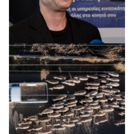
ΡΕΠΟΡΤΑΖ
|
07/08/2026 · 17:27
Ο Δούκας για έργα, καθαριότητα και τη
μάχη των επόμενων εκλογών: «Η καλύτερη
μου να κατέβει ο Μπακογιάννης»