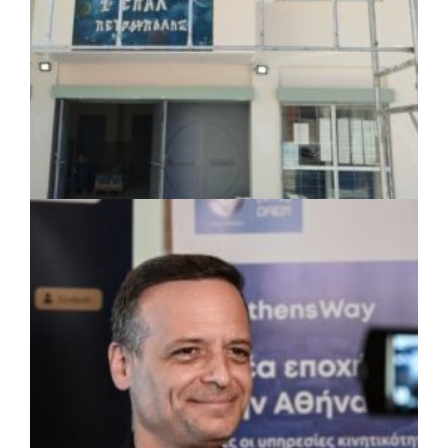
πριν από 2 μέρες
Περιφέρεια Θεσσαλίας: Νέος
ιατροτεχνολογικός εξοπλισμός και
αναβάθμιση του ΚΕΦΙΑΠ Καρδίτσας
πριν από 2 μέρες
Δήμος Αθηναίων: 651 δημότες συμμετείχαν
στις δράσεις διατροφικής υποστήριξης
ΤΟΠΙΚΗ ΑΥΤΟΔΙΟΙΚΗΣΗ
|
07/08/2026 · 17:45
Δήμος Πετρούπολης: Εργασίες
συντήρησης σε σχολεία και αθλητικές
εγκαταστάσεις