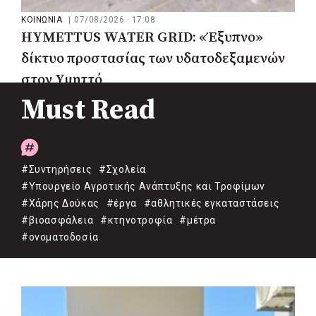
ΚΟΙΝΩΝΙΑ
|
07/08/2026 · 17:08
HYMETTUS WATER GRID: «Έξυπνο»
δίκτυο προστασίας των υδατοδεξαμενών
στον Υμηττό
Must Read
#Συντηρήσεις
#Σχολεία
#Υπουργείο Αγροτικής Ανάπτυξης και Τροφίμων
#Χάρης Δούκας
#έργα
#αθλητικές εγκαταστάσεις
#βιοασφάλεια
#κτηνοτροφία
#μέτρα
#ονοματοδοσία