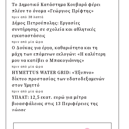
Το Δημοτικό Κατάστημα Κουβαρά φέρει
πλέον το όνομα «Γεώργιος Πρίφτης»
πριν από 38 λεπτά
Δήμος Πετρούπολης: Εργασίες
συντήρησης σε σχολεία και αθλητικές
εγκαταστάσεις
πριν από μία ώρα
Ο Δούκας για έργα, καθαριότητα και τη
μάχη των επόμενων εκλογών: «Η καλύτερη
μου να κατέβει ο Μπακογιάννης»
πριν από μία ώρα
HYMETTUS WATER GRID: «Έξυπνο»
δίκτυο προστασίας των υδατοδεξαμενών
στον Υμηττό
πριν από μία ώρα
ΥΠΑΑΤ: 12,5 εκατ. ευρώ για μέτρα
βιοασφάλειας στις 13 Περιφέρειες της
χώρας
πριν από 2 ώρες
Πρέσπεια 2026: Έξι ημέρες πολιτισμού,
μουσικής και γαστρονομίας στη Φλώρινα