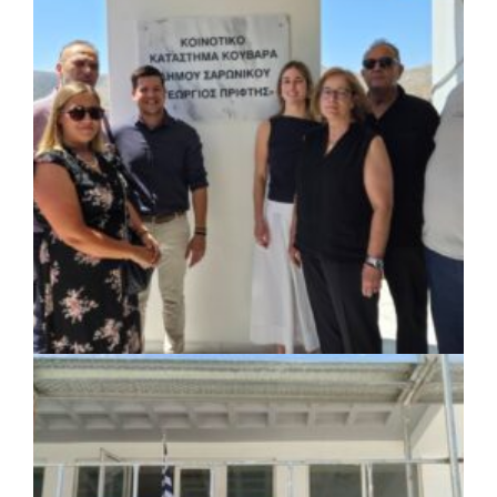
ΚΟΙΝΩΝΙΑ
|
07/08/2026 · 18:01
Το Δημοτικό Κατάστημα Κουβαρά φέρει
πλέον το όνομα «Γεώργιος Πρίφτης»