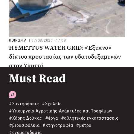
ΚΟΙΝΩΝΙΑ
|
07/08/2026 · 17:08
HYMETTUS WATER GRID: «Έξυπνο»
δίκτυο προστασίας των υδατοδεξαμενών
στον Υμηττό
Must Read
#Συντηρήσεις
#Σχολεία
#Υπουργείο Αγροτικής Ανάπτυξης και Τροφίμων
#Χάρης Δούκας
#έργα
#αθλητικές εγκαταστάσεις
#βιοασφάλεια
#κτηνοτροφία
#μέτρα
#ονοματοδοσία