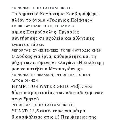
φωτιστικών μετά τη λεηλασία στο έλος
ΚΟΙΝΩΝΙΑ
, 
ΤΟΠΙΚΗ ΑΥΤΟΔΙΟΙΚΗΣΗ
της Αγυιάς
Το Δημοτικό Κατάστημα Κουβαρά φέρει
πριν από 2 μέρες
πλέον το όνομα «Γεώργιος Πρίφτης»
Δήμος Σαρωνικού: Βανδάλισαν το
ΤΟΠΙΚΗ ΑΥΤΟΔΙΟΙΚΗΣΗ
, 
ΥΠΟΔΟΜΕΣ
εκκλησάκι της Μεταμόρφωσης του
Δήμος Πετρούπολης: Εργασίες
Σωτήρος
συντήρησης σε σχολεία και αθλητικές
πριν από 2 μέρες
εγκαταστάσεις
Περιφέρεια Αττικής: Έξι συμπεράσματα
ΡΕΠΟΡΤΑΖ
, 
ΣΥΝΕΝΤΕΥΞΕΙΣ
, 
ΤΟΠΙΚΗ ΑΥΤΟΔΙΟΙΚΗΣΗ
για την ψηφιακή μετάβαση των
Ο Δούκας για έργα, καθαριότητα και τη
επιχειρήσεων
μάχη των επόμενων εκλογών: «Η καλύτερη
πριν από 2 μέρες
μου να κατέβει ο Μπακογιάννης»
Δήμος Σαρωνικού και ΑΡΧΕΛΩΝ
ΚΟΙΝΩΝΙΑ
, 
ΠΕΡΙΒΑΛΛΟΝ
, 
ΡΕΠΟΡΤΑΖ
, 
ΤΟΠΙΚΗ
ενημερώνουν τους λουόμενους για τη
ΑΥΤΟΔΙΟΙΚΗΣΗ
συνύπαρξη με τις θαλάσσιες χελώνες
HYMETTUS WATER GRID: «Έξυπνο»
πριν από 2 μέρες
δίκτυο προστασίας των υδατοδεξαμενών
Δήμος Κυθήρων: Απαγόρευση πρόσβασης
στον Υμηττό
στην παραλία Λυκοδήμου για λόγους
ΡΕΠΟΡΤΑΖ
, 
ΤΟΠΙΚΗ ΑΥΤΟΔΙΟΙΚΗΣΗ
ασφαλείας
ΥΠΑΑΤ: 12,5 εκατ. ευρώ για μέτρα
πριν από 2 μέρες
βιοασφάλειας στις 13 Περιφέρειες της
Προφυλακίστηκε ο δήμαρχος Στυλίδας για
χώρας