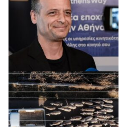
ΡΕΠΟΡΤΑΖ
|
07/08/2026 · 17:27
Ο Δούκας για έργα, καθαριότητα και τη
μάχη των επόμενων εκλογών: «Η καλύτερη
μου να κατέβει ο Μπακογιάννης»