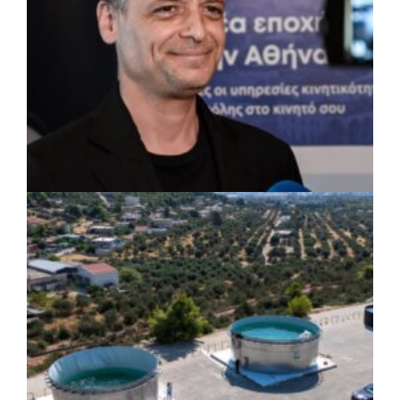
ΡΕΠΟΡΤΑΖ
|
07/08/2026 · 17:27
Ο Δούκας για έργα, καθαριότητα και τη
μάχη των επόμενων εκλογών: «Η καλύτερη
μου να κατέβει ο Μπακογιάννης»