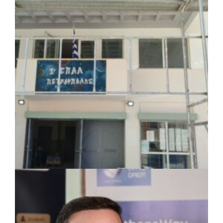
Το Δημοτικό Κατάστημα Κουβαρά φέρει
πλέον το όνομα «Γεώργιος Πρίφτης»
ΤΟΠΙΚΗ ΑΥΤΟΔΙΟΙΚΗΣΗ
|
07/08/2026 · 17:45
Δήμος Πετρούπολης: Εργασίες
συντήρησης σε σχολεία και αθλητικές
εγκαταστάσεις