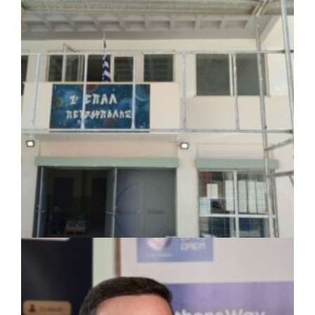
Το Δημοτικό Κατάστημα Κουβαρά φέρει
πλέον το όνομα «Γεώργιος Πρίφτης»
ΤΟΠΙΚΗ ΑΥΤΟΔΙΟΙΚΗΣΗ
|
07/08/2026 · 17:45
Δήμος Πετρούπολης: Εργασίες
συντήρησης σε σχολεία και αθλητικές
εγκαταστάσεις