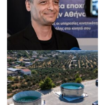
ΡΕΠΟΡΤΑΖ
|
07/08/2026 · 17:27
Ο Δούκας για έργα, καθαριότητα και τη
μάχη των επόμενων εκλογών: «Η καλύτερη
μου να κατέβει ο Μπακογιάννης»