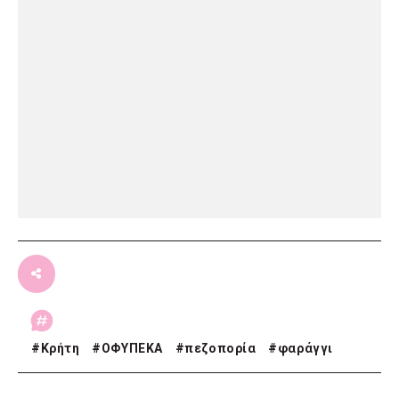
#
Κρήτη
#
ΟΦΥΠΕΚΑ
#
πεζοπορία
#
φαράγγι