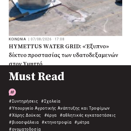
ΚΟΙΝΩΝΙΑ
|
07/08/2026 · 17:08
HYMETTUS WATER GRID: «Έξυπνο»
δίκτυο προστασίας των υδατοδεξαμενών
στον Υμηττό
Must Read
#Συντηρήσεις
#Σχολεία
#Υπουργείο Αγροτικής Ανάπτυξης και Τροφίμων
#Χάρης Δούκας
#έργα
#αθλητικές εγκαταστάσεις
#βιοασφάλεια
#κτηνοτροφία
#μέτρα
#ονοματοδοσία