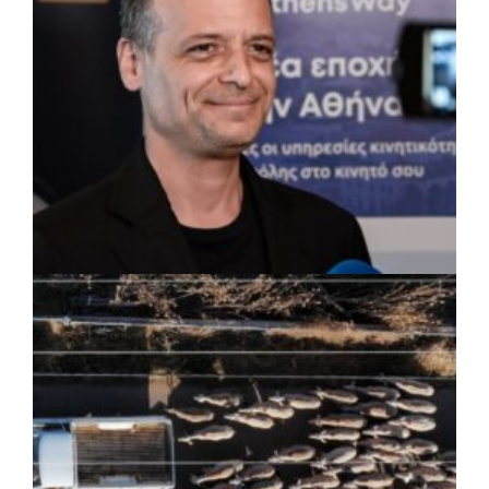
ΡΕΠΟΡΤΑΖ
|
07/08/2026 · 17:27
Ο Δούκας για έργα, καθαριότητα και τη
μάχη των επόμενων εκλογών: «Η καλύτερη
μου να κατέβει ο Μπακογιάννης»