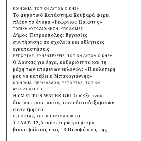
φωτιστικών μετά τη λεηλασία στο έλος
ΚΟΙΝΩΝΙΑ
, 
ΤΟΠΙΚΗ ΑΥΤΟΔΙΟΙΚΗΣΗ
της Αγυιάς
Το Δημοτικό Κατάστημα Κουβαρά φέρει
πριν από μία μέρα
πλέον το όνομα «Γεώργιος Πρίφτης»
Δήμος Σαρωνικού: Βανδάλισαν το
ΤΟΠΙΚΗ ΑΥΤΟΔΙΟΙΚΗΣΗ
, 
ΥΠΟΔΟΜΕΣ
εκκλησάκι της Μεταμόρφωσης του
Δήμος Πετρούπολης: Εργασίες
Σωτήρος
συντήρησης σε σχολεία και αθλητικές
πριν από μία μέρα
εγκαταστάσεις
Περιφέρεια Αττικής: Έξι συμπεράσματα
ΡΕΠΟΡΤΑΖ
, 
ΣΥΝΕΝΤΕΥΞΕΙΣ
, 
ΤΟΠΙΚΗ ΑΥΤΟΔΙΟΙΚΗΣΗ
για την ψηφιακή μετάβαση των
Ο Δούκας για έργα, καθαριότητα και τη
επιχειρήσεων
μάχη των επόμενων εκλογών: «Η καλύτερη
πριν από μία μέρα
μου να κατέβει ο Μπακογιάννης»
Δήμος Σαρωνικού και ΑΡΧΕΛΩΝ
ΚΟΙΝΩΝΙΑ
, 
ΠΕΡΙΒΑΛΛΟΝ
, 
ΡΕΠΟΡΤΑΖ
, 
ΤΟΠΙΚΗ
ενημερώνουν τους λουόμενους για τη
ΑΥΤΟΔΙΟΙΚΗΣΗ
συνύπαρξη με τις θαλάσσιες χελώνες
HYMETTUS WATER GRID: «Έξυπνο»
πριν από μία μέρα
δίκτυο προστασίας των υδατοδεξαμενών
Δήμος Κυθήρων: Απαγόρευση πρόσβασης
στον Υμηττό
στην παραλία Λυκοδήμου για λόγους
ΡΕΠΟΡΤΑΖ
, 
ΤΟΠΙΚΗ ΑΥΤΟΔΙΟΙΚΗΣΗ
ασφαλείας
ΥΠΑΑΤ: 12,5 εκατ. ευρώ για μέτρα
πριν από μία μέρα
βιοασφάλειας στις 13 Περιφέρειες της
Προφυλακίστηκε ο δήμαρχος Στυλίδας για
χώρας