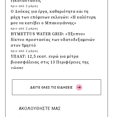
εγκαταστάσεις
πριν από 2 μέρες
Ο Δούκας για έργα, καθαριότητα και τη
μάχη των επόμενων εκλογών: «Η καλύτερη
μου να κατέβει ο Μπακογιάννης»
πριν από 2 μέρες
HYMETTUS WATER GRID: «Έξυπνο»
δίκτυο προστασίας των υδατοδεξαμενών
στον Υμηττό
πριν από 2 μέρες
ΥΠΑΑΤ: 12,5 εκατ. ευρώ για μέτρα
βιοασφάλειας στις 13 Περιφέρειες της
χώρας
πριν από 2 μέρες
Πρέσπεια 2026: Έξι ημέρες πολιτισμού,
μουσικής και γαστρονομίας στη Φλώρινα
ΔΕΙΤΕ ΟΛΕΣ ΤΙΣ ΕΙΔΗΣΕΙΣ
πριν από 2 μέρες
Δήμος Πέλλας: Σε προσωρινή αναστολή
λειτουργίας όλες οι παιδικές χαρές
πριν από 2 μέρες
ΑΚΟΛΟΥΘΗΣΤΕ ΜΑΣ
Στους τέσσερις φιναλίστ παγκοσμίως ο