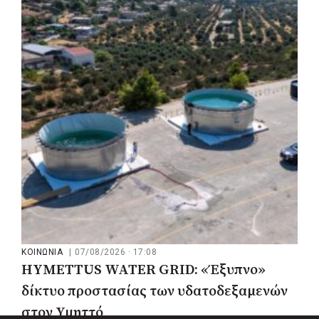
Ο Δούκας για έργα, καθαριότητα και τη
μάχη των επόμενων εκλογών: «Η καλύτερη
μου να κατέβει ο Μπακογιάννης»
ΚΟΙΝΩΝΙΑ
|
07/08/2026 · 17:08
HYMETTUS WATER GRID: «Έξυπνο»
δίκτυο προστασίας των υδατοδεξαμενών
στον Υμηττό