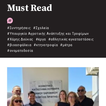
Must Read
#Συντηρήσεις
#Σχολεία
#Υπουργείο Αγροτικής Ανάπτυξης και Τροφίμων
#Χάρης Δούκας
#έργα
#αθλητικές εγκαταστάσεις
#βιοασφάλεια
#κτηνοτροφία
#μέτρα
#ονοματοδοσία