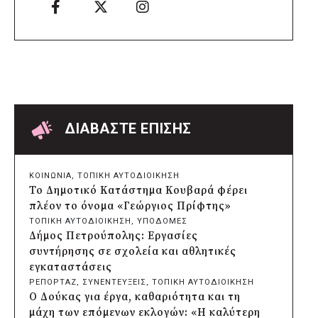
Δήμος Ελληνικού – Αργυρούπολης για το
Seoul Smart City Prize 2026
πριν από 2 μέρες
Δήμος Μετεώρων: Επενδύει στην
πρωτοβάθμια υγεία με ίδιους πόρους
πριν από 2 μέρες
Δήμος Παπάγου-Χολαργού:
Επαναλαμβανόμενοι βανδαλισμοί στο
δίκτυο ηλεκτροφωτισμού
ΔΙΑΒΑΣΤΕ ΕΠΙΣΗΣ
πριν από 2 μέρες
Δήμος Πατρέων: Αντικατάσταση
φωτιστικών μετά τη λεηλασία στο έλος
ΚΟΙΝΩΝΙΑ
, 
ΤΟΠΙΚΗ ΑΥΤΟΔΙΟΙΚΗΣΗ
της Αγυιάς
Το Δημοτικό Κατάστημα Κουβαρά φέρει
πριν από 2 μέρες
πλέον το όνομα «Γεώργιος Πρίφτης»
Δήμος Σαρωνικού: Βανδάλισαν το
ΤΟΠΙΚΗ ΑΥΤΟΔΙΟΙΚΗΣΗ
, 
ΥΠΟΔΟΜΕΣ
εκκλησάκι της Μεταμόρφωσης του
Δήμος Πετρούπολης: Εργασίες
Σωτήρος
συντήρησης σε σχολεία και αθλητικές
πριν από 2 μέρες
εγκαταστάσεις
Περιφέρεια Αττικής: Έξι συμπεράσματα
ΡΕΠΟΡΤΑΖ
, 
ΣΥΝΕΝΤΕΥΞΕΙΣ
, 
ΤΟΠΙΚΗ ΑΥΤΟΔΙΟΙΚΗΣΗ
για την ψηφιακή μετάβαση των
Ο Δούκας για έργα, καθαριότητα και τη
επιχειρήσεων
μάχη των επόμενων εκλογών: «Η καλύτερη