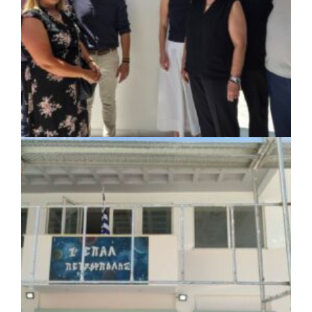
ΚΟΙΝΩΝΙΑ
|
07/08/2026 · 18:01
Το Δημοτικό Κατάστημα Κουβαρά φέρει
πλέον το όνομα «Γεώργιος Πρίφτης»