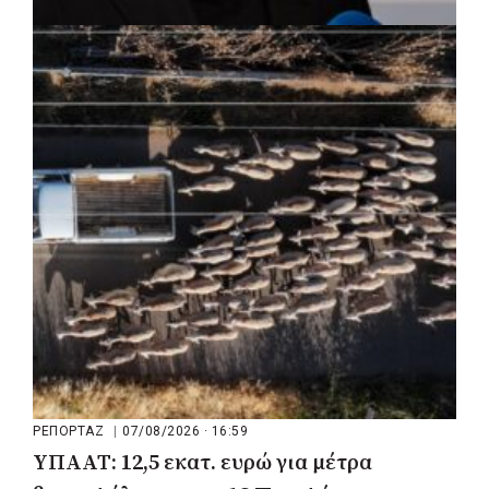
ΡΕΠΟΡΤΑΖ
|
07/08/2026 · 17:27
Ο Δούκας για έργα, καθαριότητα και τη
μάχη των επόμενων εκλογών: «Η καλύτερη
μου να κατέβει ο Μπακογιάννης»
ΡΕΠΟΡΤΑΖ
|
07/08/2026 · 16:59
ΥΠΑΑΤ: 12,5 εκατ. ευρώ για μέτρα