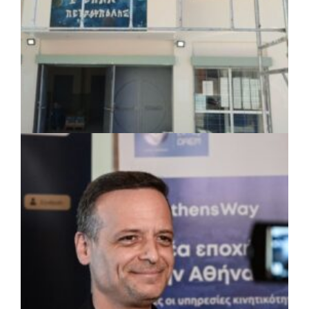
πριν από 5 μέρες
Περιφέρεια Θεσσαλίας: Νέος
ιατροτεχνολογικός εξοπλισμός και
αναβάθμιση του ΚΕΦΙΑΠ Καρδίτσας
πριν από 5 μέρες
Δήμος Αθηναίων: 651 δημότες συμμετείχαν
στις δράσεις διατροφικής υποστήριξης
ΤΟΠΙΚΗ ΑΥΤΟΔΙΟΙΚΗΣΗ
|
07/08/2026 · 17:45
Δήμος Πετρούπολης: Εργασίες
συντήρησης σε σχολεία και αθλητικές
εγκαταστάσεις