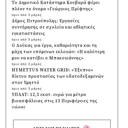
Το Δημοτικό Κατάστημα Κουβαρά φέρει
πλέον το όνομα «Γεώργιος Πρίφτης»
πριν από 3 μέρες
Δήμος Πετρούπολης: Εργασίες
συντήρησης σε σχολεία και αθλητικές
εγκαταστάσεις
πριν από 3 μέρες
Ο Δούκας για έργα, καθαριότητα και τη
μάχη των επόμενων εκλογών: «Η καλύτερη
μου να κατέβει ο Μπακογιάννης»
πριν από 3 μέρες
HYMETTUS WATER GRID: «Έξυπνο»
δίκτυο προστασίας των υδατοδεξαμενών
στον Υμηττό
πριν από 3 μέρες
ΥΠΑΑΤ: 12,5 εκατ. ευρώ για μέτρα
βιοασφάλειας στις 13 Περιφέρειες της
χώρας
πριν από 3 μέρες
Πρέσπεια 2026: Έξι ημέρες πολιτισμού,
μουσικής και γαστρονομίας στη Φλώρινα