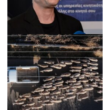
ΡΕΠΟΡΤΑΖ
|
07/08/2026 · 17:27
Ο Δούκας για έργα, καθαριότητα και τη
μάχη των επόμενων εκλογών: «Η καλύτερη
μου να κατέβει ο Μπακογιάννης»