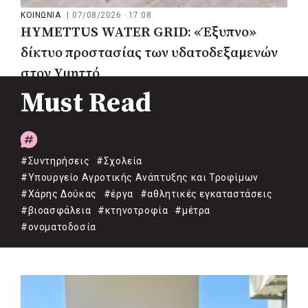
ΚΟΙΝΩΝΙΑ
|
07/08/2026 · 17:08
HYMETTUS WATER GRID: «Έξυπνο»
δίκτυο προστασίας των υδατοδεξαμενών
στον Υμηττό
Must Read
#Συντηρήσεις
#Σχολεία
#Υπουργείο Αγροτικής Ανάπτυξης και Τροφίμων
#Χάρης Δούκας
#έργα
#αθλητικές εγκαταστάσεις
#βιοασφάλεια
#κτηνοτροφία
#μέτρα
#ονοματοδοσία