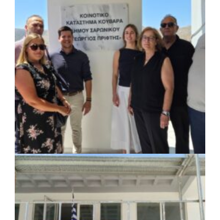
ΚΟΙΝΩΝΙΑ
|
07/08/2026 · 18:01
Το Δημοτικό Κατάστημα Κουβαρά φέρει
πλέον το όνομα «Γεώργιος Πρίφτης»