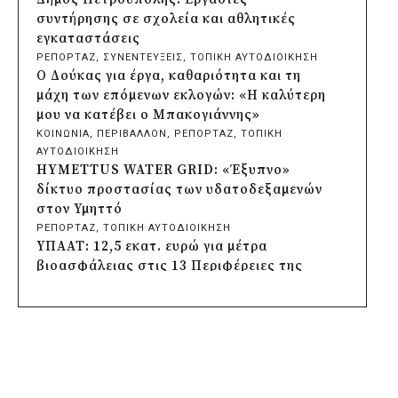
Σωτήρος
συντήρησης σε σχολεία και αθλητικές
πριν από 3 μέρες
εγκαταστάσεις
Περιφέρεια Αττικής: Έξι συμπεράσματα
ΡΕΠΟΡΤΑΖ
, 
ΣΥΝΕΝΤΕΥΞΕΙΣ
, 
ΤΟΠΙΚΗ ΑΥΤΟΔΙΟΙΚΗΣΗ
για την ψηφιακή μετάβαση των
Ο Δούκας για έργα, καθαριότητα και τη
επιχειρήσεων
μάχη των επόμενων εκλογών: «Η καλύτερη
πριν από 3 μέρες
μου να κατέβει ο Μπακογιάννης»
Δήμος Σαρωνικού και ΑΡΧΕΛΩΝ
ΚΟΙΝΩΝΙΑ
, 
ΠΕΡΙΒΑΛΛΟΝ
, 
ΡΕΠΟΡΤΑΖ
, 
ΤΟΠΙΚΗ
ενημερώνουν τους λουόμενους για τη
ΑΥΤΟΔΙΟΙΚΗΣΗ
συνύπαρξη με τις θαλάσσιες χελώνες
HYMETTUS WATER GRID: «Έξυπνο»
πριν από 3 μέρες
δίκτυο προστασίας των υδατοδεξαμενών
Δήμος Κυθήρων: Απαγόρευση πρόσβασης
στον Υμηττό
στην παραλία Λυκοδήμου για λόγους
ΡΕΠΟΡΤΑΖ
, 
ΤΟΠΙΚΗ ΑΥΤΟΔΙΟΙΚΗΣΗ
ασφαλείας
ΥΠΑΑΤ: 12,5 εκατ. ευρώ για μέτρα
πριν από 3 μέρες
βιοασφάλειας στις 13 Περιφέρειες της
Προφυλακίστηκε ο δήμαρχος Στυλίδας για
χώρας
τη φωτιά στη Βοιωτία – Σε αναστολή το
ΚΟΙΝΩΝΙΑ
, 
ΤΟΠΙΚΗ ΑΥΤΟΔΙΟΙΚΗΣΗ
, 
ΥΠΟΔΟΜΕΣ
αιολικό πάρκο
Δήμος Πέλλας: Σε προσωρινή αναστολή
πριν από 4 μέρες
λειτουργίας όλες οι παιδικές χαρές
Δήμος Ηλιούπολης: Εργασίες αναβάθμισης
ΡΕΠΟΡΤΑΖ
, 
ΤΟΠΙΚΗ ΑΥΤΟΔΙΟΙΚΗΣΗ
στα αθλητικά κέντρα ενόψει της νέας
Στους τέσσερις φιναλίστ παγκοσμίως ο
χρονιάς