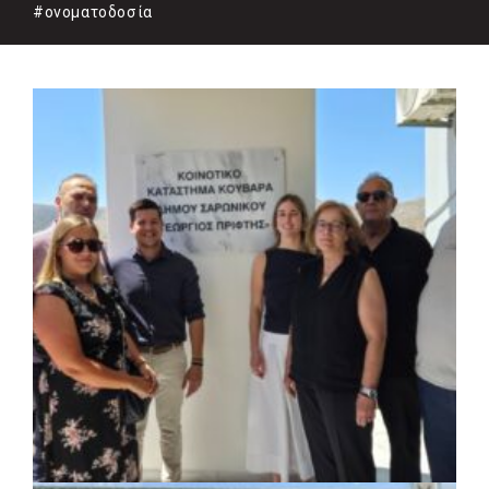
#ονοματοδοσία