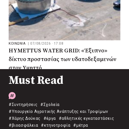
ΚΟΙΝΩΝΙΑ
|
07/08/2026 · 17:08
HYMETTUS WATER GRID: «Έξυπνο»
δίκτυο προστασίας των υδατοδεξαμενών
στον Υμηττό
Must Read
#Συντηρήσεις
#Σχολεία
#Υπουργείο Αγροτικής Ανάπτυξης και Τροφίμων
#Χάρης Δούκας
#έργα
#αθλητικές εγκαταστάσεις
#βιοασφάλεια
#κτηνοτροφία
#μέτρα