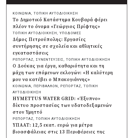
Δήμος Πατρέων: Αντικατάσταση
φωτιστικών μετά τη λεηλασία στο έλος
ΚΟΙΝΩΝΙΑ
, 
ΤΟΠΙΚΗ ΑΥΤΟΔΙΟΙΚΗΣΗ
της Αγυιάς
Το Δημοτικό Κατάστημα Κουβαρά φέρει
πριν από μία μέρα
πλέον το όνομα «Γεώργιος Πρίφτης»
Δήμος Σαρωνικού: Βανδάλισαν το
ΤΟΠΙΚΗ ΑΥΤΟΔΙΟΙΚΗΣΗ
, 
ΥΠΟΔΟΜΕΣ
εκκλησάκι της Μεταμόρφωσης του
Δήμος Πετρούπολης: Εργασίες
Σωτήρος
συντήρησης σε σχολεία και αθλητικές
πριν από μία μέρα
εγκαταστάσεις
Περιφέρεια Αττικής: Έξι συμπεράσματα
ΡΕΠΟΡΤΑΖ
, 
ΣΥΝΕΝΤΕΥΞΕΙΣ
, 
ΤΟΠΙΚΗ ΑΥΤΟΔΙΟΙΚΗΣΗ
για την ψηφιακή μετάβαση των
Ο Δούκας για έργα, καθαριότητα και τη
επιχειρήσεων
μάχη των επόμενων εκλογών: «Η καλύτερη
πριν από μία μέρα
μου να κατέβει ο Μπακογιάννης»
Δήμος Σαρωνικού και ΑΡΧΕΛΩΝ
ΚΟΙΝΩΝΙΑ
, 
ΠΕΡΙΒΑΛΛΟΝ
, 
ΡΕΠΟΡΤΑΖ
, 
ΤΟΠΙΚΗ
ενημερώνουν τους λουόμενους για τη
ΑΥΤΟΔΙΟΙΚΗΣΗ
συνύπαρξη με τις θαλάσσιες χελώνες
HYMETTUS WATER GRID: «Έξυπνο»
πριν από μία μέρα
δίκτυο προστασίας των υδατοδεξαμενών
Δήμος Κυθήρων: Απαγόρευση πρόσβασης
στον Υμηττό
στην παραλία Λυκοδήμου για λόγους
ΡΕΠΟΡΤΑΖ
, 
ΤΟΠΙΚΗ ΑΥΤΟΔΙΟΙΚΗΣΗ
ασφαλείας
ΥΠΑΑΤ: 12,5 εκατ. ευρώ για μέτρα
πριν από μία μέρα
βιοασφάλειας στις 13 Περιφέρειες της
Προφυλακίστηκε ο δήμαρχος Στυλίδας για