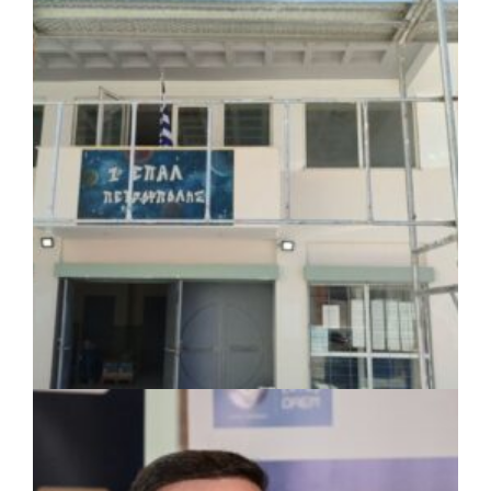
ΚΟΙΝΩΝΙΑ
|
07/08/2026 · 18:01
Το Δημοτικό Κατάστημα Κουβαρά φέρει
πλέον το όνομα «Γεώργιος Πρίφτης»
ΤΟΠΙΚΗ ΑΥΤΟΔΙΟΙΚΗΣΗ
|
07/08/2026 · 17:45
Δήμος Πετρούπολης: Εργασίες
συντήρησης σε σχολεία και αθλητικές