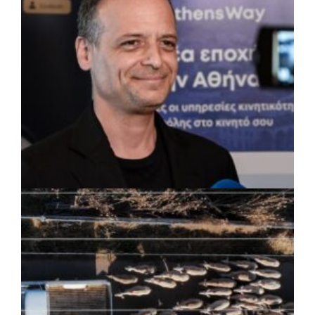
εγκαταστάσεις
ΡΕΠΟΡΤΑΖ
|
07/08/2026 · 17:27
Ο Δούκας για έργα, καθαριότητα και τη
μάχη των επόμενων εκλογών: «Η καλύτερη
μου να κατέβει ο Μπακογιάννης»