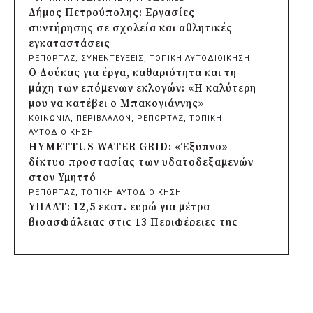
εκκλησάκι της Μεταμόρφωσης του
Δήμος Πετρούπολης: Εργασίες
Σωτήρος
συντήρησης σε σχολεία και αθλητικές
πριν από 7 ώρες
εγκαταστάσεις
Περιφέρεια Αττικής: Έξι συμπεράσματα
ΡΕΠΟΡΤΑΖ
, 
ΣΥΝΕΝΤΕΥΞΕΙΣ
, 
ΤΟΠΙΚΗ ΑΥΤΟΔΙΟΙΚΗΣΗ
για την ψηφιακή μετάβαση των
Ο Δούκας για έργα, καθαριότητα και τη
επιχειρήσεων
μάχη των επόμενων εκλογών: «Η καλύτερη
πριν από 7 ώρες
μου να κατέβει ο Μπακογιάννης»
Δήμος Σαρωνικού και ΑΡΧΕΛΩΝ
ΚΟΙΝΩΝΙΑ
, 
ΠΕΡΙΒΑΛΛΟΝ
, 
ΡΕΠΟΡΤΑΖ
, 
ΤΟΠΙΚΗ
ενημερώνουν τους λουόμενους για τη
ΑΥΤΟΔΙΟΙΚΗΣΗ
συνύπαρξη με τις θαλάσσιες χελώνες
HYMETTUS WATER GRID: «Έξυπνο»
πριν από 7 ώρες
δίκτυο προστασίας των υδατοδεξαμενών
Δήμος Κυθήρων: Απαγόρευση πρόσβασης
στον Υμηττό
στην παραλία Λυκοδήμου για λόγους
ΡΕΠΟΡΤΑΖ
, 
ΤΟΠΙΚΗ ΑΥΤΟΔΙΟΙΚΗΣΗ
ασφαλείας
ΥΠΑΑΤ: 12,5 εκατ. ευρώ για μέτρα
πριν από 7 ώρες
βιοασφάλειας στις 13 Περιφέρειες της
Προφυλακίστηκε ο δήμαρχος Στυλίδας για
χώρας
τη φωτιά στη Βοιωτία – Σε αναστολή το
ΚΟΙΝΩΝΙΑ
, 
ΤΟΠΙΚΗ ΑΥΤΟΔΙΟΙΚΗΣΗ
, 
ΥΠΟΔΟΜΕΣ
αιολικό πάρκο
Δήμος Πέλλας: Σε προσωρινή αναστολή
πριν από μία μέρα
λειτουργίας όλες οι παιδικές χαρές
Δήμος Ηλιούπολης: Εργασίες αναβάθμισης
ΡΕΠΟΡΤΑΖ
, 
ΤΟΠΙΚΗ ΑΥΤΟΔΙΟΙΚΗΣΗ
στα αθλητικά κέντρα ενόψει της νέας
Στους τέσσερις φιναλίστ παγκοσμίως ο