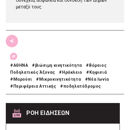
συνέχεια, ασφάλεια και σύνδεση των Δήμων
μεταξύ τους.
#
ΑΘΗΝΑ
#
βιώσιμη κινητικότητα
#
Βόρειος
Ποδηλατικός Άξονας
#
Ηράκλειο
#
Κηφισιά
#
Μαρούσι
#
Μικροκινητικότητα
#
Νέα Ιωνία
#
Περιφέρεια Αττικής
#
ποδηλατόδρομος
ΡΟΗ ΕΙΔΗΣΕΩΝ