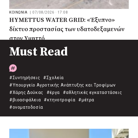
ΚΟΙΝΩΝΙΑ
|
07/08/2026 · 17:08
HYMETTUS WATER GRID: «Έξυπνο»
δίκτυο προστασίας των υδατοδεξαμενών
στον Υμηττό
Must Read
#Συντηρήσεις
#Σχολεία
#Υπουργείο Αγροτικής Ανάπτυξης και Τροφίμων
#Χάρης Δούκας
#έργα
#αθλητικές εγκαταστάσεις
#βιοασφάλεια
#κτηνοτροφία
#μέτρα
#ονοματοδοσία