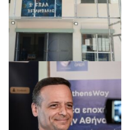
αδέσποτων ζώων
πριν από 2 μέρες
Περιφέρεια Θεσσαλίας: Νέος
ιατροτεχνολογικός εξοπλισμός και
αναβάθμιση του ΚΕΦΙΑΠ Καρδίτσας
πριν από 2 μέρες
Δήμος Αθηναίων: 651 δημότες συμμετείχαν
στις δράσεις διατροφικής υποστήριξης
ΤΟΠΙΚΗ ΑΥΤΟΔΙΟΙΚΗΣΗ
|
07/08/2026 · 17:45
Δήμος Πετρούπολης: Εργασίες
συντήρησης σε σχολεία και αθλητικές
εγκαταστάσεις