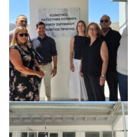
ΚΟΙΝΩΝΙΑ
|
07/08/2026 · 18:01
Το Δημοτικό Κατάστημα Κουβαρά φέρει
πλέον το όνομα «Γεώργιος Πρίφτης»