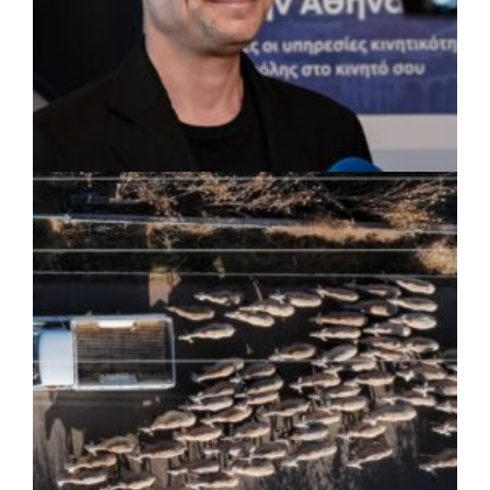
ΡΕΠΟΡΤΑΖ
|
07/08/2026 · 17:27
Ο Δούκας για έργα, καθαριότητα και τη
μάχη των επόμενων εκλογών: «Η καλύτερη
μου να κατέβει ο Μπακογιάννης»