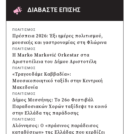
Επαναλαμβανόμενοι βανδαλισμοί στο
δίκτυο ηλεκτροφωτισμού
ΔΙΑΒΑΣΤΕ ΕΠΙΣΗΣ
πριν από 4 ώρες
Δήμος Πατρέων: Αντικατάσταση
φωτιστικών μετά τη λεηλασία στο έλος
ΠΟΛΙΤΙΣΜΟΣ
της Αγυιάς
Πρέσπεια 2026: Έξι ημέρες πολιτισμού,
πριν από 4 ώρες
μουσικής και γαστρονομίας στη Φλώρινα
Δήμος Σαρωνικού: Βανδάλισαν το
ΠΟΛΙΤΙΣΜΟΣ
εκκλησάκι της Μεταμόρφωσης του
Η Marko Marković Orkestar στα
Σωτήρος
Αριστοτέλεια του Δήμου Αριστοτέλη
πριν από 5 ώρες
ΠΟΛΙΤΙΣΜΟΣ
Περιφέρεια Αττικής: Έξι συμπεράσματα
«Τραγουδάμε Καββαδία»:
για την ψηφιακή μετάβαση των
Μουσικοποιητικό ταξίδι στην Κεντρική
επιχειρήσεων
Μακεδονία
πριν από 5 ώρες
ΠΟΛΙΤΙΣΜΟΣ
Δήμος Σαρωνικού και ΑΡΧΕΛΩΝ
Δήμος Μεσσήνης: Το 26ο Φεστιβάλ
ενημερώνουν τους λουόμενους για τη
Παραδοσιακών Χορών ταξίδεψε το κοινό
συνύπαρξη με τις θαλάσσιες χελώνες
στην Ελλάδα της παράδοσης
πριν από 5 ώρες
ΠΟΛΙΤΙΣΜΟΣ
Δήμος Κυθήρων: Απαγόρευση πρόσβασης
Αλόννησος: Ο «πράσινος παράδεισος
στην παραλία Λυκοδήμου για λόγους
καταδύσεων» της Ελλάδας που κερδίζει