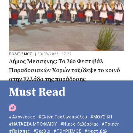
ΠΟΛΙΤΙΣΜΟΣ
|
03/08/2026 · 17:22
Δήμος Μεσσήνης: Το 26ο Φεστιβάλ
Παραδοσιακών Χορών ταξίδεψε το κοινό
στην Ελλάδα της παράδοσης
Must Read
#Αλόννησος
#Ελένη Τσαλιγοπούλου
#ΜΟΥΣΙΚΗ
#ΝΑΤΑΣΣΑ ΜΠΟΦΙΛΙΟΥ
#Νίκος Καββαδίας
#Ποίηση
#Πρέσπες
#Σερβία
#ΤΟΥΡΙΣΜΟΣ
#Φεστιβάλ