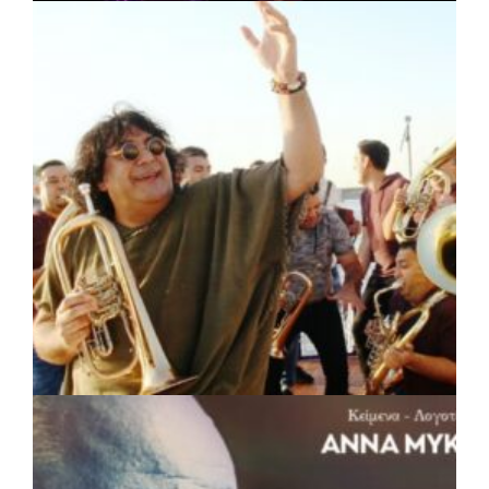
ΠΟΛΙΤΙΣΜΟΣ
|
07/08/2026 · 16:50
Πρέσπεια 2026: Έξι ημέρες πολιτισμού,
μουσικής και γαστρονομίας στη Φλώρινα
ΠΟΛΙΤΙΣΜΟΣ
|
05/08/2026 · 16:17
Η Marko Marković Orkestar στα
Αριστοτέλεια του Δήμου Αριστοτέλη