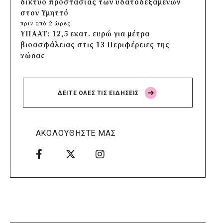
δίκτυο προστασίας των υδατοδεξαμενών
στον Υμηττό
πριν από 2 ώρες
ΥΠΑΑΤ: 12,5 εκατ. ευρώ για μέτρα
βιοασφάλειας στις 13 Περιφέρειες της
χώρας
πριν από 3 ώρες
Πρέσπεια 2026: Έξι ημέρες πολιτισμού,
μουσικής και γαστρονομίας στη Φλώρινα
ΔΕΙΤΕ ΟΛΕΣ ΤΙΣ ΕΙΔΗΣΕΙΣ
πριν από 3 ώρες
Δήμος Πέλλας: Σε προσωρινή αναστολή
λειτουργίας όλες οι παιδικές χαρές
πριν από 3 ώρες
ΑΚΟΛΟΥΘΗΣΤΕ ΜΑΣ
Στους τέσσερις φιναλίστ παγκοσμίως ο
Δήμος Ελληνικού – Αργυρούπολης για το
Seoul Smart City Prize 2026
πριν από 4 ώρες
Δήμος Μετεώρων: Επενδύει στην
πρωτοβάθμια υγεία με ίδιους πόρους
πριν από 4 ώρες
Δήμος Παπάγου-Χολαργού: