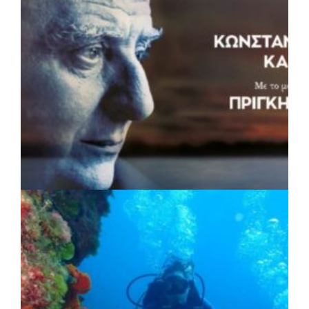
ΠΟΛΙΤΙΣΜΟΣ
|
04/08/2026 · 17:05
«Τραγουδάμε Καββαδία»:
Μουσικοποιητικό ταξίδι στην Κεντρική
Μακεδονία