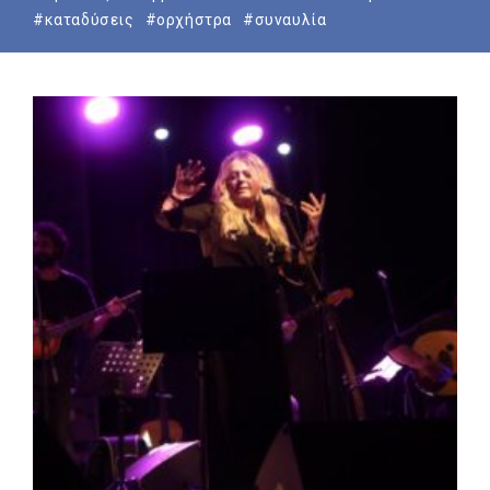
#καταδύσεις
#ορχήστρα
#συναυλία