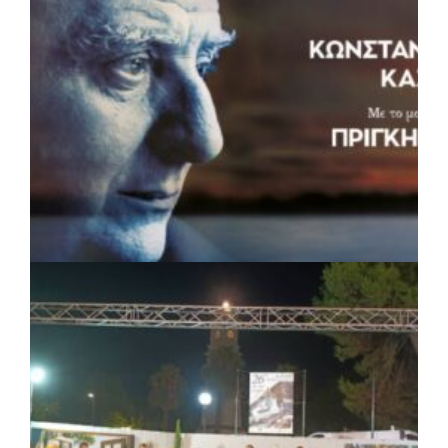
ΠΟΛΙΤΙΣΜΟΣ
|
04/08/2026 · 17:05
«Τραγουδάμε Καββαδία»:
Μουσικοποιητικό ταξίδι στην Κεντρική
Μακεδονία