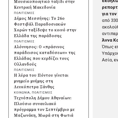
εκδήλω
Μουσικοποιητικό ταξίδι στην
Λυκοδήμου για λόγους
ρεπορτ
Κεντρική Μακεδονία
ασφαλείας
για τον
ΠΟΛΙΤΙΣΜΟΣ
07/08/2026 · 14:12
Δήμος Μεσσήνης: Το 26ο
από 330
Προφυλακίστηκε ο δήμαρχος
Φεστιβάλ Παραδοσιακών
ακολούθ
Στυλίδας για τη φωτιά στη
Χορών ταξίδεψε το κοινό στην
αντιπερ
Βοιωτία – Σε αναστολή το
Ελλάδα της παράδοσης
αιολικό πάρκο
Άννα Κ
ΠΟΛΙΤΙΣΜΟΣ
06/08/2026 · 17:35
Όπως επ
Αλόννησος: Ο «πράσινος
Δήμος Ηλιούπολης: Εργασίες
παράδεισος καταδύσεων» της
Υπάρχου
αναβάθμισης στα αθλητικά
Ελλάδας που κερδίζει τους
Ασία, ε
κέντρα ενόψει της νέας χρονιάς
Ολλανδούς
06/08/2026 · 17:08
ΠΟΛΙΤΙΣΜΟΣ
Περιφέρεια Κεντρικής
Η λύρα του Πόντου γίνεται
Μακεδονίας: Λύση για τη
μνημείο μνήμης στη
μεταφορά 16.500 μαθητών
Λευκόπετρα Ξάνθης
06/08/2026 · 17:01
ΚΟΙΝΩΝΙΑ
, 
ΠΟΛΙΤΙΣΜΟΣ
Περιφέρεια Στερεάς Ελλάδας:
Τεχνόπολη Δήμου Αθηναίων:
Ενίσχυση του ΕΣΥ με 34 νέα
Πλούσιο συναυλιακό
ασθενοφόρα από πόρους του
πρόγραμμα τον Σεπτέμβριο με
ΕΣΠΑ
Μαζωνάκη, Μωρά στη Φωτιά