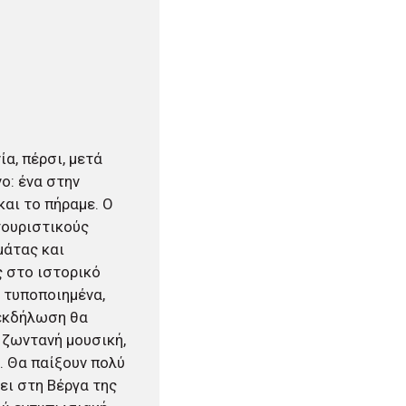
α, πέρσι, μετά
νο: ένα στην
και το πήραμε. Ο
τουριστικούς
μάτας και
 στο ιστορικό
 τυποποιημένα,
 εκδήλωση θα
 ζωντανή μουσική,
 Θα παίξουν πολύ
ει στη Βέργα της