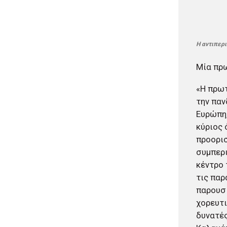
Inclusion Awards 2026
Δήμος Μεγίστης: Ψηφιακή
06/08/2026 · 15:01
ξενάγηση στο Καστελλόριζο με
Δήμος Αθηναίων: Πάνω από
12 σημεία QR Code
240 αντικείμενα
Η αντιπερ
απομακρύνθηκαν από
κοινόχρηστους χώρους
Μία πρω
06/08/2026 · 14:45
Δήμος Θεσσαλονίκης: Έρευνα
«Η πρωτ
για πιθανή δολιοφθορά σε δύο
την παν
ξεραμένα δέντρα στην οδό
Βενιζέλου
Ευρώπη,
06/08/2026 · 14:31
κύριος 
Χαρδαλιάς: Ψηφιακό
προορισ
Παρατηρητήριο για την
συμπερι
παρακολούθηση των 352 έργων
κέντρο 
της Αττικής
τις παρ
06/08/2026 · 13:58
Δήμος Ηρακλείου Αττικής:
παρουσ
Συμβάσεις 645.000 ευρώ για τη
χορευτι
φροντίδα των αδέσποτων
δυνατές
ζώων