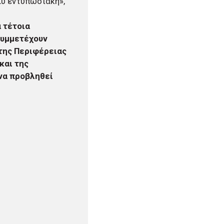
λύ εντυπωσιακή»,
α τέτοια
Συμμετέχουν
 της Περιφέρειας
και της
να προβληθεί