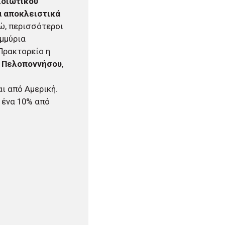
ιδιωτικού
α αποκλειστικά
δώ, περισσότεροι
ομμύρια
Πρακτορείο η
 Πελοποννήσου
,
ι από Αμερική.
 ένα 10% από