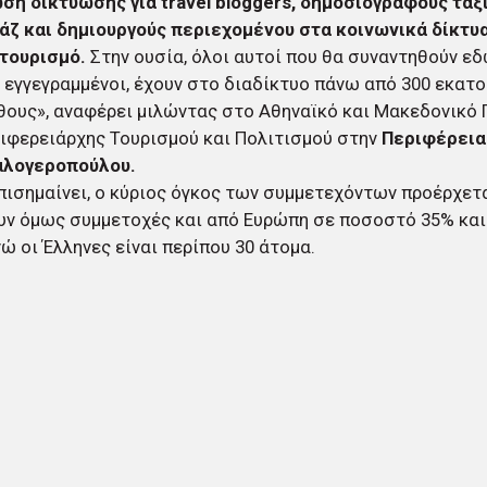
ση δικτύωσης για travel bloggers, δημοσιογράφους ταξ
άζ και δημιουργούς περιεχομένου στα κοινωνικά δίκτυ
 τουρισμό.
Στην ουσία, όλοι αυτοί που θα συναντηθούν ε
 εγγεγραμμένοι, έχουν στο διαδίκτυο πάνω από 300 εκατ
ους», αναφέρει μιλώντας στο Αθηναϊκό και Μακεδονικό 
ιφερειάρχης Τουρισμού και Πολιτισμού στην
Περιφέρεια
αλογεροπούλου.
ισημαίνει, ο κύριος όγκος των συμμετεχόντων προέρχετα
ν όμως συμμετοχές και από Ευρώπη σε ποσοστό 35% και
νώ οι Έλληνες είναι περίπου 30 άτομα.