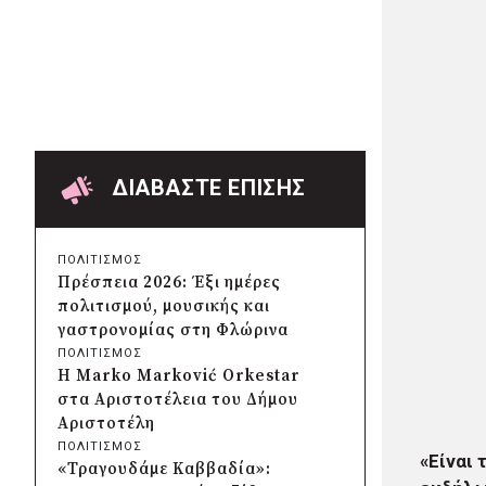
Δήμος Πατρέων:
Αντικατάσταση φωτιστικών
μετά τη λεηλασία στο έλος της
Αγυιάς
07/08/2026 · 15:31
Δήμος Σαρωνικού: Βανδάλισαν
το εκκλησάκι της
Μεταμόρφωσης του Σωτήρος
ΔΙΑΒΑΣΤΕ ΕΠΙΣΗΣ
07/08/2026 · 14:54
Περιφέρεια Αττικής: Έξι
συμπεράσματα για την
ΠΟΛΙΤΙΣΜΟΣ
ψηφιακή μετάβαση των
Πρέσπεια 2026: Έξι ημέρες
επιχειρήσεων
πολιτισμού, μουσικής και
07/08/2026 · 14:50
γαστρονομίας στη Φλώρινα
Δήμος Σαρωνικού και
ΠΟΛΙΤΙΣΜΟΣ
ΑΡΧΕΛΩΝ ενημερώνουν τους
Η Marko Marković Orkestar
λουόμενους για τη συνύπαρξη
στα Αριστοτέλεια του Δήμου
με τις θαλάσσιες χελώνες
Αριστοτέλη
07/08/2026 · 14:27
ΠΟΛΙΤΙΣΜΟΣ
Δήμος Κυθήρων: Απαγόρευση
«Είναι 
«Τραγουδάμε Καββαδία»:
πρόσβασης στην παραλία