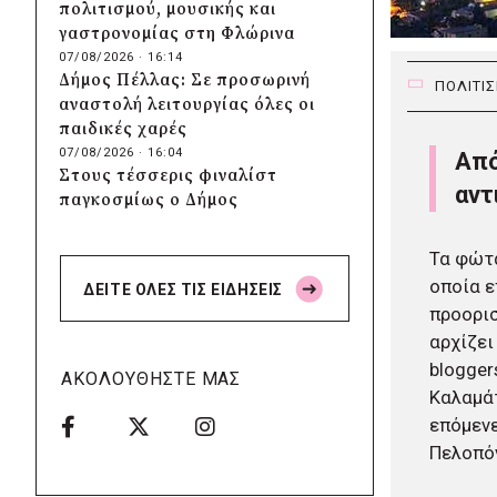
πολιτισμού, μουσικής και
γαστρονομίας στη Φλώρινα
07/08/2026 · 16:14
Δήμος Πέλλας: Σε προσωρινή
ΠΟΛΙΤΙ
αναστολή λειτουργίας όλες οι
παιδικές χαρές
07/08/2026 · 16:04
Aπό
Στους τέσσερις φιναλίστ
αντ
παγκοσμίως ο Δήμος
Ελληνικού – Αργυρούπολης για
το Seoul Smart City Prize 2026
Τα φώτα
07/08/2026 · 15:48
οποία ε
ΔΕΙΤΕ ΟΛΕΣ ΤΙΣ ΕΙΔΗΣΕΙΣ
Δήμος Μετεώρων: Επενδύει
προορι
στην πρωτοβάθμια υγεία με
αρχίζει
ίδιους πόρους
blogger
07/08/2026 · 15:38
ΑΚΟΛΟΥΘΗΣΤΕ ΜΑΣ
Δήμος Παπάγου-Χολαργού:
Καλαμάτ
Επαναλαμβανόμενοι
επόμενε
βανδαλισμοί στο δίκτυο
Πελοπόν
ηλεκτροφωτισμού
07/08/2026 · 15:36