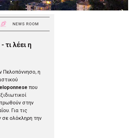
NEWS ROOM
 τι λέει η
ν Πελοπόννησο, η
ιστικού
Peloponnese
που
αξιδιωτικοί
εντρωθούν στην
ου. Για τις
ν σε ολόκληρη την