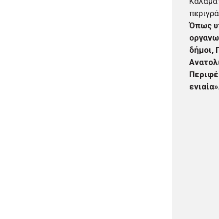
Καλαμάτ
05/08/2026 · 18:00
περιγρά
Περιφέρεια Θεσσαλίας: Νέος
Όπως υπ
ιατροτεχνολογικός εξοπλισμός
οργανω
και αναβάθμιση του ΚΕΦΙΑΠ
Καρδίτσας
δήμοι, 
05/08/2026 · 17:29
Ανατολι
Δήμος Αθηναίων: 651 δημότες
Περιφέ
συμμετείχαν στις δράσεις
ενιαία»
διατροφικής υποστήριξης