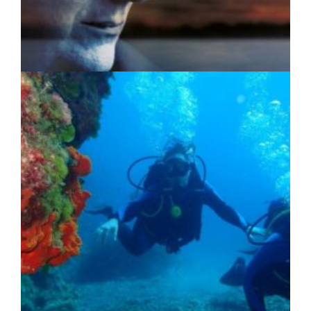
ΠΟΛΙΤΙΣΜΟΣ
|
04/08/2026 · 17:05
«Τραγουδάμε Καββαδία»:
Μουσικοποιητικό ταξίδι στην Κεντρική
Μακεδονία