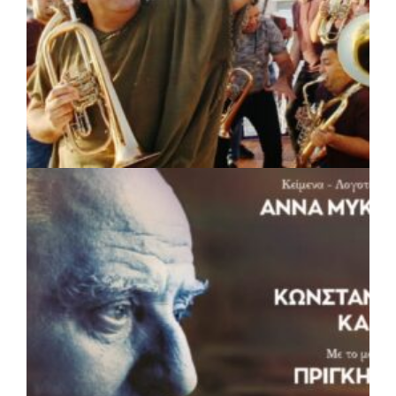
ΠΟΛΙΤΙΣΜΟΣ
|
05/08/2026 · 16:17
Η Marko Marković Orkestar στα
Αριστοτέλεια του Δήμου Αριστοτέλη