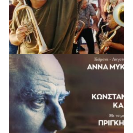
πριν από 2 μέρες
Περιφέρεια Θεσσαλίας: Νέος
ιατροτεχνολογικός εξοπλισμός και
αναβάθμιση του ΚΕΦΙΑΠ Καρδίτσας
πριν από 2 μέρες
Δήμος Αθηναίων: 651 δημότες συμμετείχαν
στις δράσεις διατροφικής υποστήριξης
ΠΟΛΙΤΙΣΜΟΣ
|
05/08/2026 · 16:17
Η Marko Marković Orkestar στα
Αριστοτέλεια του Δήμου Αριστοτέλη