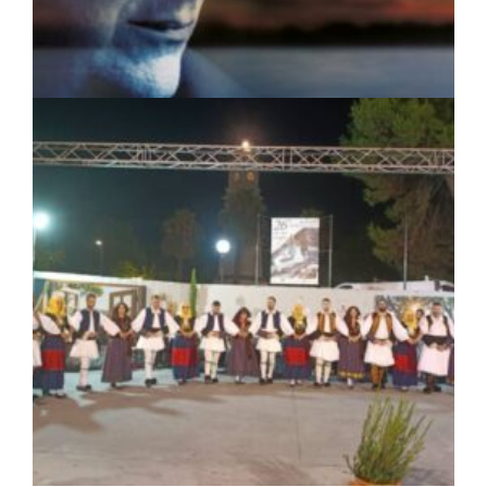
ΠΟΛΙΤΙΣΜΟΣ
|
04/08/2026 · 17:05
«Τραγουδάμε Καββαδία»:
Μουσικοποιητικό ταξίδι στην Κεντρική
Μακεδονία