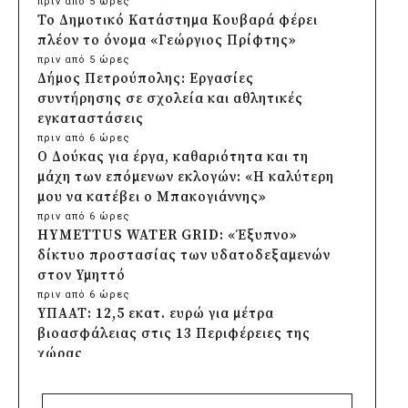
πριν από 5 ώρες
Το Δημοτικό Κατάστημα Κουβαρά φέρει
πλέον το όνομα «Γεώργιος Πρίφτης»
πριν από 5 ώρες
Δήμος Πετρούπολης: Εργασίες
συντήρησης σε σχολεία και αθλητικές
εγκαταστάσεις
πριν από 6 ώρες
Ο Δούκας για έργα, καθαριότητα και τη
μάχη των επόμενων εκλογών: «Η καλύτερη
μου να κατέβει ο Μπακογιάννης»
πριν από 6 ώρες
HYMETTUS WATER GRID: «Έξυπνο»
δίκτυο προστασίας των υδατοδεξαμενών
στον Υμηττό
πριν από 6 ώρες
ΥΠΑΑΤ: 12,5 εκατ. ευρώ για μέτρα
βιοασφάλειας στις 13 Περιφέρειες της
χώρας
πριν από 6 ώρες
Πρέσπεια 2026: Έξι ημέρες πολιτισμού,