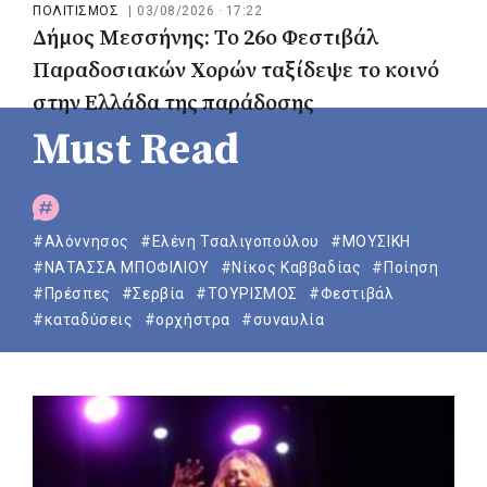
ΠΟΛΙΤΙΣΜΟΣ
|
03/08/2026 · 17:22
Δήμος Μεσσήνης: Το 26ο Φεστιβάλ
Παραδοσιακών Χορών ταξίδεψε το κοινό
στην Ελλάδα της παράδοσης
Must Read
#Αλόννησος
#Ελένη Τσαλιγοπούλου
#ΜΟΥΣΙΚΗ
#ΝΑΤΑΣΣΑ ΜΠΟΦΙΛΙΟΥ
#Νίκος Καββαδίας
#Ποίηση
#Πρέσπες
#Σερβία
#ΤΟΥΡΙΣΜΟΣ
#Φεστιβάλ
#καταδύσεις
#ορχήστρα
#συναυλία