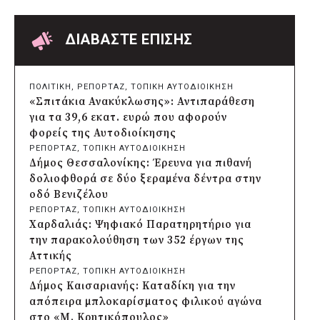
πριν από 14 ώρες
Δήμος Θεσσαλονίκης: Έρευνα για πιθανή
δολιοφθορά σε δύο ξεραμένα δέντρα στην
ΔΙΑΒΑΣΤΕ ΕΠΙΣΗΣ
οδό Βενιζέλου
πριν από 14 ώρες
Χαρδαλιάς: Ψηφιακό Παρατηρητήριο για
ΠΟΛΙΤΙΚΗ
, 
ΡΕΠΟΡΤΑΖ
, 
ΤΟΠΙΚΗ ΑΥΤΟΔΙΟΙΚΗΣΗ
την παρακολούθηση των 352 έργων της
«Σπιτάκια Ανακύκλωσης»: Αντιπαράθεση
Αττικής
για τα 39,6 εκατ. ευρώ που αφορούν
πριν από 14 ώρες
φορείς της Αυτοδιοίκησης
Δήμος Ηρακλείου Αττικής: Συμβάσεις
ΡΕΠΟΡΤΑΖ
, 
ΤΟΠΙΚΗ ΑΥΤΟΔΙΟΙΚΗΣΗ
645.000 ευρώ για τη φροντίδα των
Δήμος Θεσσαλονίκης: Έρευνα για πιθανή
αδέσποτων ζώων
δολιοφθορά σε δύο ξεραμένα δέντρα στην
πριν από μία μέρα
οδό Βενιζέλου
Περιφέρεια Θεσσαλίας: Νέος
ΡΕΠΟΡΤΑΖ
, 
ΤΟΠΙΚΗ ΑΥΤΟΔΙΟΙΚΗΣΗ
ιατροτεχνολογικός εξοπλισμός και
Χαρδαλιάς: Ψηφιακό Παρατηρητήριο για
αναβάθμιση του ΚΕΦΙΑΠ Καρδίτσας
την παρακολούθηση των 352 έργων της
πριν από μία μέρα
Αττικής
Δήμος Αθηναίων: 651 δημότες συμμετείχαν
ΡΕΠΟΡΤΑΖ
, 
ΤΟΠΙΚΗ ΑΥΤΟΔΙΟΙΚΗΣΗ
στις δράσεις διατροφικής υποστήριξης
Δήμος Καισαριανής: Καταδίκη για την
πριν από μία μέρα
απόπειρα μπλοκαρίσματος φιλικού αγώνα
Συνεργασία Περιφέρειας Κρήτης με
στο «Μ. Κρητικόπουλος»