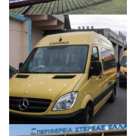
ΤΟΠΙΚΗ ΑΥΤΟΔΙΟΙΚΗΣΗ
|
06/08/2026 · 17:35
Δήμος Ηλιούπολης: Εργασίες
αναβάθμισης στα αθλητικά κέντρα ενόψει
της νέας χρονιάς
ΚΟΙΝΩΝΙΑ
|
06/08/2026 · 17:08