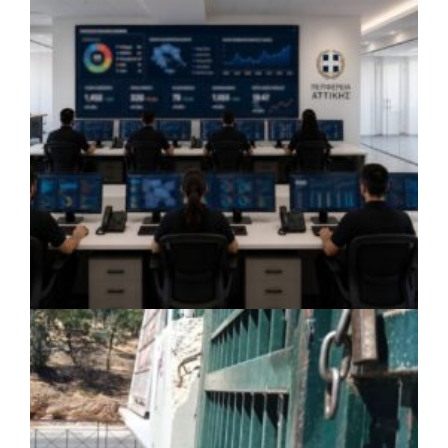
δολιοφθορά σε δύο ξεραμένα δέντρα στην
οδό Βενιζέλου
ΡΕΠΟΡΤΑΖ
|
06/08/2026 · 14:31
Χαρδαλιάς: Ψηφιακό Παρατηρητήριο για
την παρακολούθηση των 352 έργων της
Αττικής