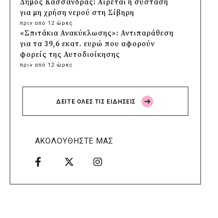
Δήμος Κασσάνδρας: Αίρεται η σύσταση
για μη χρήση νερού στη Σίβηρη
πριν από 12 ώρες
«Σπιτάκια Ανακύκλωσης»: Αντιπαράθεση
για τα 39,6 εκατ. ευρώ που αφορούν
φορείς της Αυτοδιοίκησης
πριν από 12 ώρες
Δήμος Χαϊδαρίου: Καθαρισμός στο Άλσος
Δαφνίου παρά την έλλειψη αρμοδιότητας
πριν από 13 ώρες
ΔΕΙΤΕ ΟΛΕΣ ΤΙΣ ΕΙΔΗΣΕΙΣ
Δήμος Αμαρουσίου: Μεγάλες παρεμβάσεις
αναβάθμισης στα σχολεία πριν τον
Σεπτέμβριο
πριν από 13 ώρες
ΑΚΟΛΟΥΘΗΣΤΕ ΜΑΣ
Δήμος Ελληνικού-Αργυρούπολης: Χρυσή
διάκριση στα Diversity, Equity & Inclusion
Awards 2026
πριν από 13 ώρες
Δήμος Αθηναίων: Πάνω από 240
αντικείμενα απομακρύνθηκαν από
κοινόχρηστους χώρους