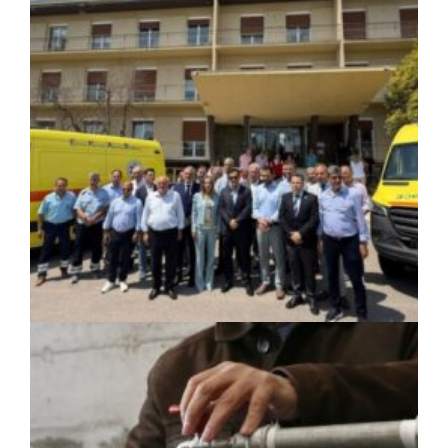
Περιφέρεια Κεντρικής Μακεδονίας: Λύση
για τη μεταφορά 16.500 μαθητών
ΚΟΙΝΩΝΙΑ
|
06/08/2026 · 17:01
Περιφέρεια Στερεάς Ελλάδας: Ενίσχυση
του ΕΣΥ με 34 νέα ασθενοφόρα από
πόρους του ΕΣΠΑ