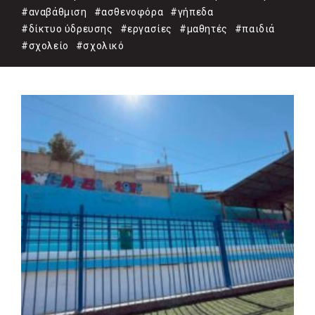
#αναβάθμιση
#ασθενοφόρα
#γήπεδα
#δίκτυο ύδρευσης
#εργασίες
#μαθητές
#παιδιά
#σχολείο
#σχολικό