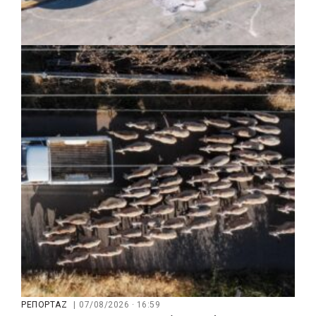
ΚΟΙΝΩΝΙΑ
|
07/08/2026 · 17:08
HYMETTUS WATER GRID: «Έξυπνο»
δίκτυο προστασίας των υδατοδεξαμενών
στον Υμηττό
ΡΕΠΟΡΤΑΖ
|
07/08/2026 · 16:59