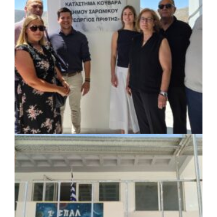
ΚΟΙΝΩΝΙΑ
|
07/08/2026 · 18:01
Το Δημοτικό Κατάστημα Κουβαρά φέρει
πλέον το όνομα «Γεώργιος Πρίφτης»