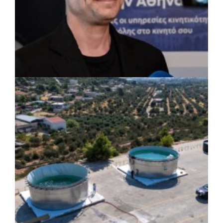
πριν από 4 μέρες
Δήμος Αθηναίων: 651 δημότες συμμετείχαν
στις δράσεις διατροφικής υποστήριξης
ΡΕΠΟΡΤΑΖ
|
07/08/2026 · 17:27
Ο Δούκας για έργα, καθαριότητα και τη
μάχη των επόμενων εκλογών: «Η καλύτερη
μου να κατέβει ο Μπακογιάννης»