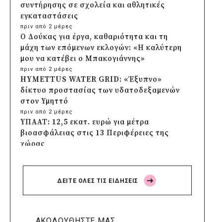
συντήρησης σε σχολεία και αθλητικές
εγκαταστάσεις
πριν από 2 μέρες
Ο Δούκας για έργα, καθαριότητα και τη
μάχη των επόμενων εκλογών: «Η καλύτερη
μου να κατέβει ο Μπακογιάννης»
πριν από 2 μέρες
HYMETTUS WATER GRID: «Έξυπνο»
δίκτυο προστασίας των υδατοδεξαμενών
στον Υμηττό
πριν από 2 μέρες
ΥΠΑΑΤ: 12,5 εκατ. ευρώ για μέτρα
βιοασφάλειας στις 13 Περιφέρειες της
χώρας
πριν από 2 μέρες
Πρέσπεια 2026: Έξι ημέρες πολιτισμού,
μουσικής και γαστρονομίας στη Φλώρινα
ΔΕΙΤΕ ΟΛΕΣ ΤΙΣ ΕΙΔΗΣΕΙΣ
πριν από 2 μέρες
Δήμος Πέλλας: Σε προσωρινή αναστολή
λειτουργίας όλες οι παιδικές χαρές
πριν από 2 μέρες
ΑΚΟΛΟΥΘΗΣΤΕ ΜΑΣ