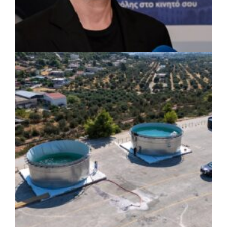
ΡΕΠΟΡΤΑΖ
|
07/08/2026 · 17:27
Ο Δούκας για έργα, καθαριότητα και τη
μάχη των επόμενων εκλογών: «Η καλύτερη
μου να κατέβει ο Μπακογιάννης»