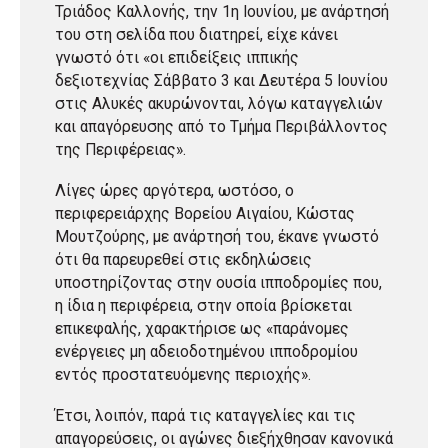
Τριάδος Καλλονής, την 1η Ιουνίου, με ανάρτησή
του στη σελίδα που διατηρεί, είχε κάνει
γνωστό ότι «οι επιδείξεις ιππικής
δεξιοτεχνίας Σάββατο 3 και Δευτέρα 5 Ιουνίου
στις Αλυκές ακυρώνονται, λόγω καταγγελιών
και απαγόρευσης από το Τμήμα Περιβάλλοντος
της Περιφέρειας».
Λίγες ώρες αργότερα, ωστόσο, ο
περιφερειάρχης Βορείου Αιγαίου, Κώστας
Μουτζούρης, με ανάρτησή του, έκανε γνωστό
ότι θα παρευρεθεί στις εκδηλώσεις
υποστηρίζοντας στην ουσία ιπποδρομίες που,
η ίδια η περιφέρεια, στην οποία βρίσκεται
επικεφαλής, χαρακτήρισε ως «παράνομες
ενέργειες μη αδειοδοτημένου ιπποδρομίου
εντός προστατευόμενης περιοχής».
Έτσι, λοιπόν, παρά τις καταγγελίες και τις
απαγορεύσεις, οι αγώνες διεξήχθησαν κανονικά