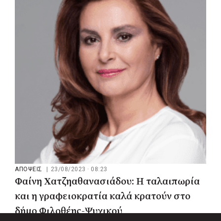
Γιώργος Αποστολόπουλος: Δαδιά, Έβρος,
Πάρνηθα, Ελλάδα ένας χρόνος μετά – Η
αποτέφρωση με ευθύνες της ΝΔ
συνεχίζεται
ΑΠΟΨΕΙΣ
|
23/08/2023 · 08:23
Φαίνη Χατζηαθανασιάδου: Η ταλαιπωρία
και η γραφειοκρατία καλά κρατούν στο
δήμο Φιλοθέης-Ψυχικού