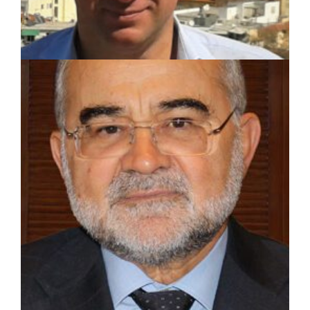
ΑΠΟΨΕΙΣ
|
23/08/2023 · 10:07
Γιώργος Αποστολόπουλος: Δαδιά, Έβρος,
Πάρνηθα, Ελλάδα ένας χρόνος μετά – Η
αποτέφρωση με ευθύνες της ΝΔ
συνεχίζεται