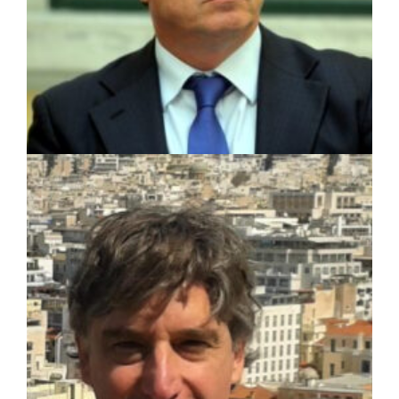
ΑΠΟΨΕΙΣ
|
28/08/2023 · 09:31
Γιάννης Σγουρός: Πολιτική προστασία –
Αφηρημένη έννοια ή πραγματική υπηρεσία
για τον πολίτη ;