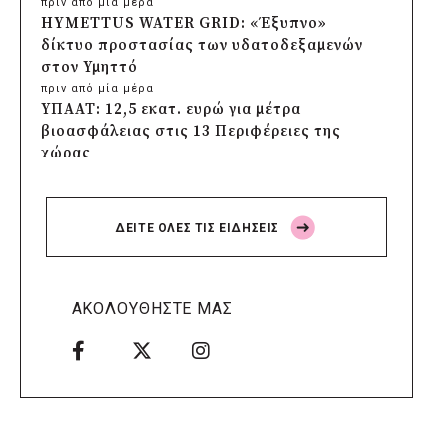
πριν από μία μέρα
HYMETTUS WATER GRID: «Έξυπνο»
δίκτυο προστασίας των υδατοδεξαμενών
στον Υμηττό
πριν από μία μέρα
ΥΠΑΑΤ: 12,5 εκατ. ευρώ για μέτρα
βιοασφάλειας στις 13 Περιφέρειες της
χώρας
πριν από μία μέρα
Πρέσπεια 2026: Έξι ημέρες πολιτισμού,
μουσικής και γαστρονομίας στη Φλώρινα
ΔΕΙΤΕ ΟΛΕΣ ΤΙΣ ΕΙΔΗΣΕΙΣ
πριν από μία μέρα
Δήμος Πέλλας: Σε προσωρινή αναστολή
λειτουργίας όλες οι παιδικές χαρές
πριν από μία μέρα
ΑΚΟΛΟΥΘΗΣΤΕ ΜΑΣ
Στους τέσσερις φιναλίστ παγκοσμίως ο
Δήμος Ελληνικού – Αργυρούπολης για το
Seoul Smart City Prize 2026
πριν από μία μέρα
Δήμος Μετεώρων: Επενδύει στην
πρωτοβάθμια υγεία με ίδιους πόρους