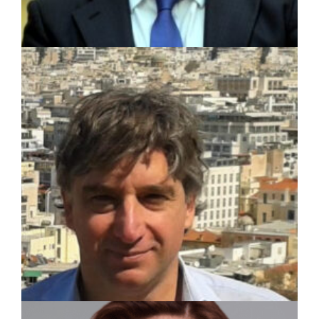
ΑΠΟΨΕΙΣ
|
28/08/2023 · 09:31
Γιάννης Σγουρός: Πολιτική προστασία –
Αφηρημένη έννοια ή πραγματική υπηρεσία
για τον πολίτη ;
ΑΠΟΨΕΙΣ
|
23/08/2023 · 10:07