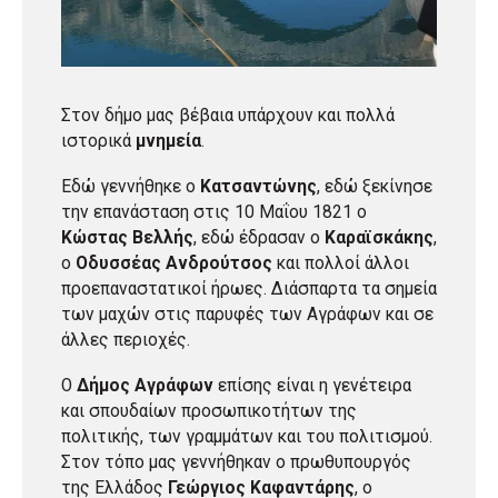
Στον δήμο μας βέβαια υπάρχουν και πολλά
ιστορικά
μνημεία
.
Εδώ γεννήθηκε ο
Κατσαντώνης
, εδώ ξεκίνησε
την επανάσταση στις 10 Μαΐου 1821 ο
Κώστας Βελλής
, εδώ έδρασαν ο
Καραϊσκάκης
,
ο
Οδυσσέας Ανδρούτσος
και πολλοί άλλοι
προεπαναστατικοί ήρωες. Διάσπαρτα τα σημεία
των μαχών στις παρυφές των Αγράφων και σε
άλλες περιοχές.
Ο
Δήμος Αγράφων
επίσης είναι η γενέτειρα
και σπουδαίων προσωπικοτήτων της
πολιτικής, των γραμμάτων και του πολιτισμού.
Στον τόπο μας γεννήθηκαν ο πρωθυπουργός
της Ελλάδος
Γεώργιος Καφαντάρης
, ο