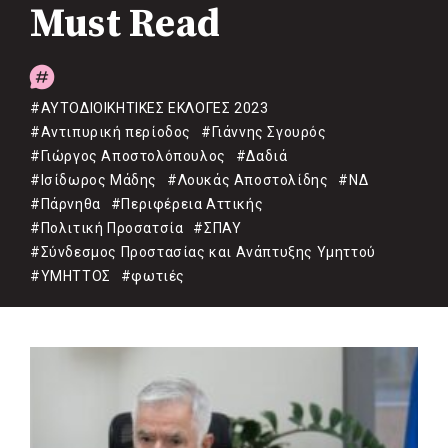
Must Read
#ΑΥΤΟΔΙΟΙΚΗΤΙΚΕΣ ΕΚΛΟΓΕΣ 2023
#Αντιπυρική περίοδος
#Γιάννης Σγουρός
#Γιώργος Αποστολόπουλος
#Δαδιά
#Ισίδωρος Μάδης
#Λουκάς Αποστολίδης
#ΝΔ
#Πάρνηθα
#Περιφέρεια Αττικής
#Πολιτική Προσατσία
#ΣΠΑΥ
#Σύνδεσμος Προστασίας και Ανάπτυξης Υμηττού
#ΥΜΗΤΤΟΣ
#φωτιές