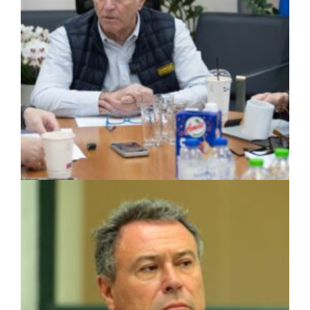
ΑΠΟΨΕΙΣ
|
30/04/2026 · 13:42
Ισίδωρος Μάδης: Η πρόληψη είναι η
πραγματική μάχη για τον Υμηττό