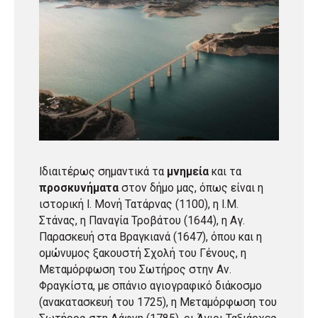
Ιδιαιτέρως σημαντικά τα
μνημεία
και τα
προσκυνήματα
στον δήμο μας, όπως είναι η
ιστορική Ι. Μονή Τατάρνας (1100), η Ι.Μ.
Στάνας, η Παναγία Τροβάτου (1644), η Αγ.
Παρασκευή στα Βραγκιανά (1647), όπου και η
ομώνυμος ξακουστή Σχολή του Γένους, η
Μεταμόρφωση του Σωτήρος στην Αν.
Φραγκίστα, με σπάνιο αγιογραφικό διάκοσμο
(ανακατασκευή του 1725), η Μεταμόρφωση του