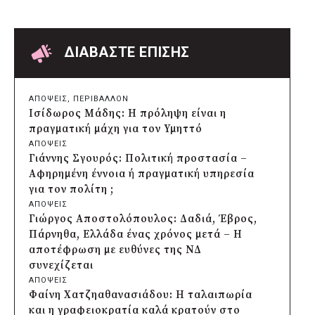
πριν από μία μέρα
Δήμος Παπάγου-Χολαργού:
Επαναλαμβανόμενοι βανδαλισμοί στο
δίκτυο ηλεκτροφωτισμού
ΔΙΑΒΑΣΤΕ ΕΠΙΣΗΣ
πριν από μία μέρα
Δήμος Πατρέων: Αντικατάσταση
φωτιστικών μετά τη λεηλασία στο έλος
ΑΠΟΨΕΙΣ
, 
ΠΕΡΙΒΑΛΛΟΝ
της Αγυιάς
Ισίδωρος Μάδης: Η πρόληψη είναι η
πριν από μία μέρα
πραγματική μάχη για τον Υμηττό
Δήμος Σαρωνικού: Βανδάλισαν το
ΑΠΟΨΕΙΣ
εκκλησάκι της Μεταμόρφωσης του
Γιάννης Σγουρός: Πολιτική προστασία –
Σωτήρος
Αφηρημένη έννοια ή πραγματική υπηρεσία
πριν από μία μέρα
για τον πολίτη ;
Περιφέρεια Αττικής: Έξι συμπεράσματα
ΑΠΟΨΕΙΣ
για την ψηφιακή μετάβαση των
Γιώργος Αποστολόπουλος: Δαδιά, Έβρος,
επιχειρήσεων
Πάρνηθα, Ελλάδα ένας χρόνος μετά – Η
πριν από μία μέρα
αποτέφρωση με ευθύνες της ΝΔ
Δήμος Σαρωνικού και ΑΡΧΕΛΩΝ
συνεχίζεται
ενημερώνουν τους λουόμενους για τη
ΑΠΟΨΕΙΣ
συνύπαρξη με τις θαλάσσιες χελώνες
Φαίνη Χατζηαθανασιάδου: Η ταλαιπωρία
πριν από μία μέρα
και η γραφειοκρατία καλά κρατούν στο