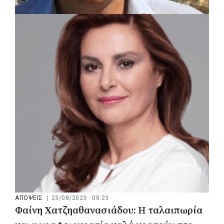
ΑΠΟΨΕΙΣ
|
23/08/2023 · 10:07
Γιώργος Αποστολόπουλος: Δαδιά, Έβρος,
Πάρνηθα, Ελλάδα ένας χρόνος μετά – Η
αποτέφρωση με ευθύνες της ΝΔ
συνεχίζεται
ΑΠΟΨΕΙΣ
|
23/08/2023 · 08:23
Φαίνη Χατζηαθανασιάδου: Η ταλαιπωρία