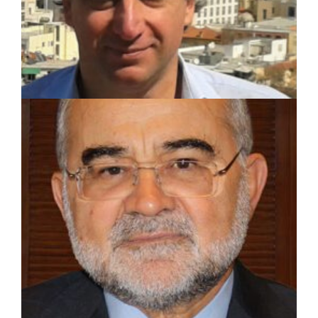
ΑΠΟΨΕΙΣ
|
23/08/2023 · 10:07
Γιώργος Αποστολόπουλος: Δαδιά, Έβρος,
Πάρνηθα, Ελλάδα ένας χρόνος μετά – Η
αποτέφρωση με ευθύνες της ΝΔ
συνεχίζεται