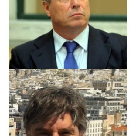
ΑΠΟΨΕΙΣ
|
28/08/2023 · 09:31
Γιάννης Σγουρός: Πολιτική προστασία –
Αφηρημένη έννοια ή πραγματική υπηρεσία
για τον πολίτη ;