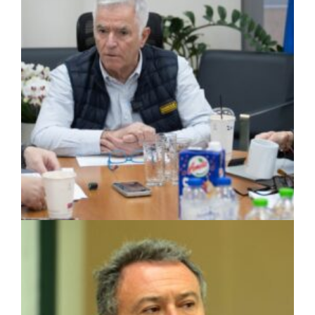
ΑΠΟΨΕΙΣ
|
30/04/2026 · 13:42
Ισίδωρος Μάδης: Η πρόληψη είναι η
πραγματική μάχη για τον Υμηττό