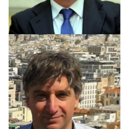
κτηνοτρόφους
ΑΠΟΨΕΙΣ
|
28/08/2023 · 09:31
Γιάννης Σγουρός: Πολιτική προστασία –
Αφηρημένη έννοια ή πραγματική υπηρεσία
για τον πολίτη ;