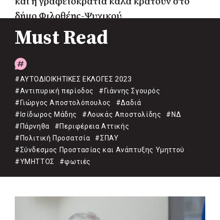
και η γραφειοκρατία καλά κρατούν στο
δήμο Φιλοθέης-Ψυχικού
Must Read
#ΑΥΤΟΔΙΟΙΚΗΤΙΚΕΣ ΕΚΛΟΓΕΣ 2023
#Αντιπυρική περίοδος
#Γιάννης Σγουρός
#Γιώργος Αποστολόπουλος
#Δαδιά
#Ισίδωρος Μάδης
#Λουκάς Αποστολίδης
#ΝΔ
#Πάρνηθα
#Περιφέρεια Αττικής
#Πολιτική Προσατσία
#ΣΠΑΥ
#Σύνδεσμος Προστασίας και Ανάπτυξης Υμηττού
#ΥΜΗΤΤΟΣ
#φωτιές