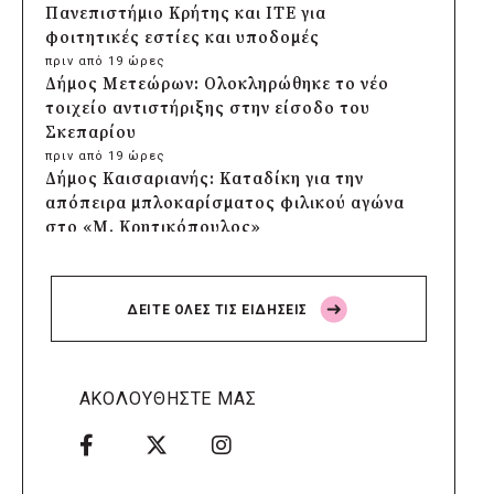
Πανεπιστήμιο Κρήτης και ΙΤΕ για
φοιτητικές εστίες και υποδομές
πριν από 19 ώρες
Δήμος Μετεώρων: Ολοκληρώθηκε το νέο
τοιχείο αντιστήριξης στην είσοδο του
Σκεπαρίου
πριν από 19 ώρες
Δήμος Καισαριανής: Καταδίκη για την
απόπειρα μπλοκαρίσματος φιλικού αγώνα
στο «Μ. Κρητικόπουλος»
πριν από 19 ώρες
Δήμος Πειραιά: Νέες ασφαλτοστρώσεις
σε Α΄ και Β΄ Δημοτική Κοινότητα με
ΔΕΙΤΕ ΟΛΕΣ ΤΙΣ ΕΙΔΗΣΕΙΣ
πρόγραμμα 2 εκατ. ευρώ
πριν από 19 ώρες
Η Marko Marković Orkestar στα
Αριστοτέλεια του Δήμου Αριστοτέλη
ΑΚΟΛΟΥΘΗΣΤΕ ΜΑΣ
πριν από 19 ώρες
Δήμος Αγίου Βασιλείου:
Αποκαταστάθηκαν τα δίκτυα
ηλεκτροδότησης, ύδρευσης και οδοποιίας