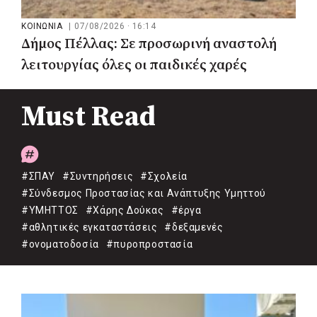
ΚΟΙΝΩΝΙΑ
|
07/08/2026 · 16:14
Δήμος Πέλλας: Σε προσωρινή αναστολή
λειτουργίας όλες οι παιδικές χαρές
Must Read
#ΣΠΑΥ
#Συντηρήσεις
#Σχολεία
#Σύνδεσμος Προστασίας και Ανάπτυξης Υμηττού
#ΥΜΗΤΤΟΣ
#Χάρης Δούκας
#έργα
#αθλητικές εγκαταστάσεις
#δεξαμενές
#ονοματοδοσία
#πυροπροστασία