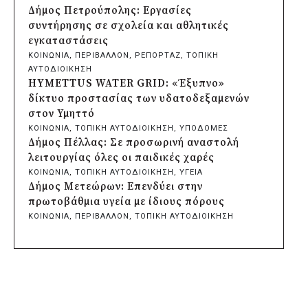
εκκλησάκι της Μεταμόρφωσης του
Δήμος Πετρούπολης: Εργασίες
Σωτήρος
συντήρησης σε σχολεία και αθλητικές
πριν από μία μέρα
εγκαταστάσεις
Περιφέρεια Αττικής: Έξι συμπεράσματα
ΚΟΙΝΩΝΙΑ
, 
ΠΕΡΙΒΑΛΛΟΝ
, 
ΡΕΠΟΡΤΑΖ
, 
ΤΟΠΙΚΗ
για την ψηφιακή μετάβαση των
ΑΥΤΟΔΙΟΙΚΗΣΗ
επιχειρήσεων
HYMETTUS WATER GRID: «Έξυπνο»
πριν από μία μέρα
δίκτυο προστασίας των υδατοδεξαμενών
Δήμος Σαρωνικού και ΑΡΧΕΛΩΝ
στον Υμηττό
ενημερώνουν τους λουόμενους για τη
ΚΟΙΝΩΝΙΑ
, 
ΤΟΠΙΚΗ ΑΥΤΟΔΙΟΙΚΗΣΗ
, 
ΥΠΟΔΟΜΕΣ
συνύπαρξη με τις θαλάσσιες χελώνες
Δήμος Πέλλας: Σε προσωρινή αναστολή
πριν από μία μέρα
λειτουργίας όλες οι παιδικές χαρές
Δήμος Κυθήρων: Απαγόρευση πρόσβασης
ΚΟΙΝΩΝΙΑ
, 
ΤΟΠΙΚΗ ΑΥΤΟΔΙΟΙΚΗΣΗ
, 
ΥΓΕΙΑ
στην παραλία Λυκοδήμου για λόγους
Δήμος Μετεώρων: Επενδύει στην
ασφαλείας
πρωτοβάθμια υγεία με ίδιους πόρους
πριν από μία μέρα
ΚΟΙΝΩΝΙΑ
, 
ΠΕΡΙΒΑΛΛΟΝ
, 
ΤΟΠΙΚΗ ΑΥΤΟΔΙΟΙΚΗΣΗ
Προφυλακίστηκε ο δήμαρχος Στυλίδας για
Δήμος Σαρωνικού και ΑΡΧΕΛΩΝ
τη φωτιά στη Βοιωτία – Σε αναστολή το
ενημερώνουν τους λουόμενους για τη
αιολικό πάρκο
συνύπαρξη με τις θαλάσσιες χελώνες
πριν από 2 μέρες
ΤΟΠΙΚΗ ΑΥΤΟΔΙΟΙΚΗΣΗ
, 
ΥΠΟΔΟΜΕΣ
Δήμος Ηλιούπολης: Εργασίες αναβάθμισης
Δήμος Ηλιούπολης: Εργασίες αναβάθμισης
στα αθλητικά κέντρα ενόψει της νέας
στα αθλητικά κέντρα ενόψει της νέας