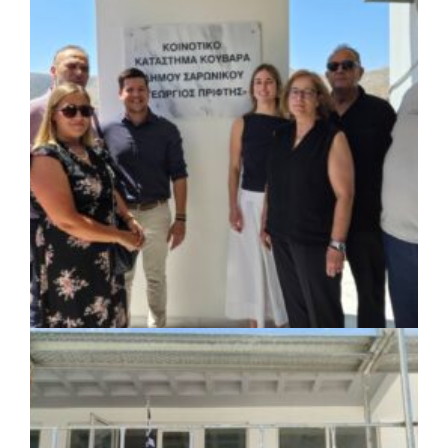
ΚΟΙΝΩΝΙΑ
|
07/08/2026 · 18:01
Το Δημοτικό Κατάστημα Κουβαρά φέρει
πλέον το όνομα «Γεώργιος Πρίφτης»