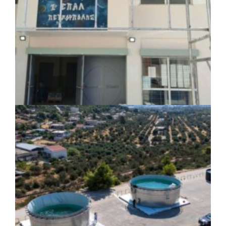
πριν από 3 μέρες
Περιφέρεια Θεσσαλίας: Νέος
ιατροτεχνολογικός εξοπλισμός και
αναβάθμιση του ΚΕΦΙΑΠ Καρδίτσας
πριν από 3 μέρες
Δήμος Αθηναίων: 651 δημότες συμμετείχαν
στις δράσεις διατροφικής υποστήριξης
ΤΟΠΙΚΗ ΑΥΤΟΔΙΟΙΚΗΣΗ
|
07/08/2026 · 17:45
Δήμος Πετρούπολης: Εργασίες
συντήρησης σε σχολεία και αθλητικές
εγκαταστάσεις