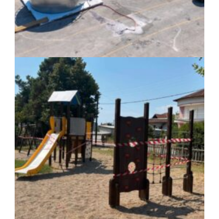
ΚΟΙΝΩΝΙΑ
|
07/08/2026 · 17:08
HYMETTUS WATER GRID: «Έξυπνο»
δίκτυο προστασίας των υδατοδεξαμενών
στον Υμηττό