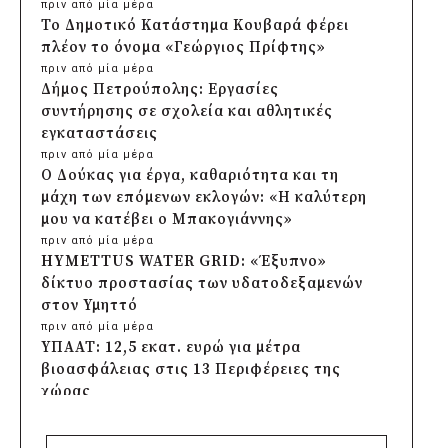
πριν από μία μέρα
Το Δημοτικό Κατάστημα Κουβαρά φέρει
πλέον το όνομα «Γεώργιος Πρίφτης»
πριν από μία μέρα
Δήμος Πετρούπολης: Εργασίες
συντήρησης σε σχολεία και αθλητικές
εγκαταστάσεις
πριν από μία μέρα
Ο Δούκας για έργα, καθαριότητα και τη
μάχη των επόμενων εκλογών: «Η καλύτερη
μου να κατέβει ο Μπακογιάννης»
πριν από μία μέρα
HYMETTUS WATER GRID: «Έξυπνο»
δίκτυο προστασίας των υδατοδεξαμενών
στον Υμηττό
πριν από μία μέρα
ΥΠΑΑΤ: 12,5 εκατ. ευρώ για μέτρα
βιοασφάλειας στις 13 Περιφέρειες της
χώρας
πριν από μία μέρα
Πρέσπεια 2026: Έξι ημέρες πολιτισμού,