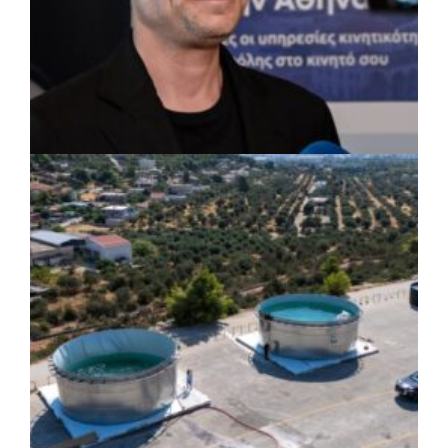
ΡΕΠΟΡΤΑΖ
|
07/08/2026 · 17:27
Ο Δούκας για έργα, καθαριότητα και τη
μάχη των επόμενων εκλογών: «Η καλύτερη
μου να κατέβει ο Μπακογιάννης»