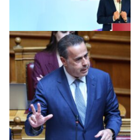
ΠΟΛΙΤΙΚΗ
|
28/07/2026 · 15:46
Τσίπρας: Νέα αρχιτεκτονική για την
Αυτοδιοίκηση με το σχέδιο
«Αριστοτέλης»