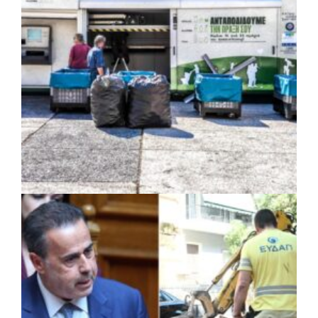
ΠΟΛΙΤΙΚΗ
|
06/08/2026 · 16:15
«Σπιτάκια Ανακύκλωσης»: Αντιπαράθεση
για τα 39,6 εκατ. ευρώ που αφορούν φορείς
της Αυτοδιοίκησης