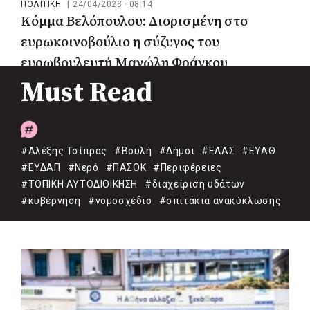
ΠΟΛΙΤΙΚΗ
|
24/04/2023 · 08:14
Κόμμα Βελόπουλου: Διορισμένη στο
ευρωκοινοβούλιο η σύζυγος του
ευρωβουλευτή Μανώλη Φράγκου
Must Read
#Αλέξης Τσίπρας
#Βουλή
#Δήμοι
#ΕΛΑΣ
#ΕΥΑΘ
#ΕΥΔΑΠ
#Νερό
#ΠΑΣΟΚ
#Περιφέρειες
#ΤΟΠΙΚΗ ΑΥΤΟΔΙΟΙΚΗΣΗ
#διαχείριση υδάτων
#κυβέρνηση
#νομοσχέδιο
#σπιτάκια ανακύκλωσης