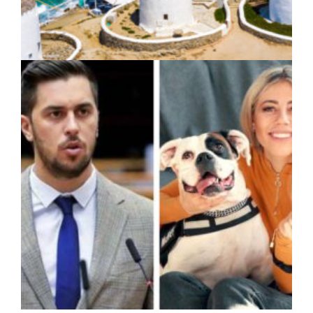
ΚΟΙΝΩΝΙΑ
|
10/04/2023 · 11:09
Δήμος Μυκόνου: 200.000 ευρώ για
κτηνίατρο πληρώνει ο Κωνσταντίνος
Κουκάς