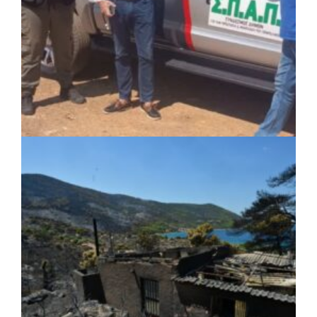
ΚΟΙΝΩΝΙΑ
|
05/08/2026 · 16:05
ΣΠΑΠ: Νέα οχήματα πυροπροστασίας σε
Γαλάτσι, Μαρούσι και Λυκόβρυση –
Πεύκη