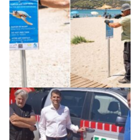
στον Υμηττό
ΚΟΙΝΩΝΙΑ
|
07/08/2026 · 14:50
Δήμος Σαρωνικού και ΑΡΧΕΛΩΝ
ενημερώνουν τους λουόμενους για τη
συνύπαρξη με τις θαλάσσιες χελώνες