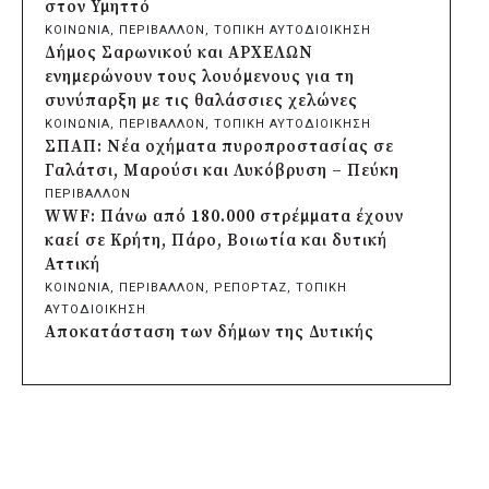
εκκλησάκι της Μεταμόρφωσης του
στον Υμηττό
Σωτήρος
ΚΟΙΝΩΝΙΑ
, 
ΠΕΡΙΒΑΛΛΟΝ
, 
ΤΟΠΙΚΗ ΑΥΤΟΔΙΟΙΚΗΣΗ
πριν από 2 μέρες
Δήμος Σαρωνικού και ΑΡΧΕΛΩΝ
Περιφέρεια Αττικής: Έξι συμπεράσματα
ενημερώνουν τους λουόμενους για τη
για την ψηφιακή μετάβαση των
συνύπαρξη με τις θαλάσσιες χελώνες
επιχειρήσεων
ΚΟΙΝΩΝΙΑ
, 
ΠΕΡΙΒΑΛΛΟΝ
, 
ΤΟΠΙΚΗ ΑΥΤΟΔΙΟΙΚΗΣΗ
πριν από 2 μέρες
ΣΠΑΠ: Νέα οχήματα πυροπροστασίας σε
Δήμος Σαρωνικού και ΑΡΧΕΛΩΝ
Γαλάτσι, Μαρούσι και Λυκόβρυση – Πεύκη
ενημερώνουν τους λουόμενους για τη
ΠΕΡΙΒΑΛΛΟΝ
συνύπαρξη με τις θαλάσσιες χελώνες
WWF: Πάνω από 180.000 στρέμματα έχουν
πριν από 2 μέρες
καεί σε Κρήτη, Πάρο, Βοιωτία και δυτική
Δήμος Κυθήρων: Απαγόρευση πρόσβασης
Αττική
στην παραλία Λυκοδήμου για λόγους
ΚΟΙΝΩΝΙΑ
, 
ΠΕΡΙΒΑΛΛΟΝ
, 
ΡΕΠΟΡΤΑΖ
, 
ΤΟΠΙΚΗ
ασφαλείας
ΑΥΤΟΔΙΟΙΚΗΣΗ
πριν από 2 μέρες
Αποκατάσταση των δήμων της Δυτικής
Προφυλακίστηκε ο δήμαρχος Στυλίδας για
Αττικής μετά την καταστροφική πυρκαγιά:
τη φωτιά στη Βοιωτία – Σε αναστολή το
Σχέδιο με έργα άνω των 111.000
αιολικό πάρκο
στρεμμάτων
πριν από 2 μέρες
ΠΕΡΙΒΑΛΛΟΝ
Δήμος Ηλιούπολης: Εργασίες αναβάθμισης
Αιγιαλός, ξαπλώστρες και MyCoast: Ο
στα αθλητικά κέντρα ενόψει της νέας
οδηγός για τα δικαιώματα των πολιτών