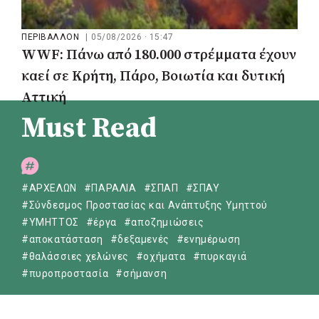
ΠΕΡΙΒΑΛΛΟΝ
|
05/08/2026 · 15:47
WWF: Πάνω από 180.000 στρέμματα έχουν
καεί σε Κρήτη, Πάρο, Βοιωτία και δυτική
Αττική
Must Read
#ΑΡΧΕΛΩΝ
#ΠΑΡΑΛΙΑ
#ΣΠΑΠ
#ΣΠΑΥ
#Σύνδεσμος Προστασίας και Ανάπτυξης Υμηττού
#ΥΜΗΤΤΟΣ
#έργα
#αποζημιώσεις
#αποκατάσταση
#δεξαμενές
#ενημέρωση
#θαλάσσιες χελώνες
#οχήματα
#πυρκαγιά
#πυροπροστασία
#σήμανση