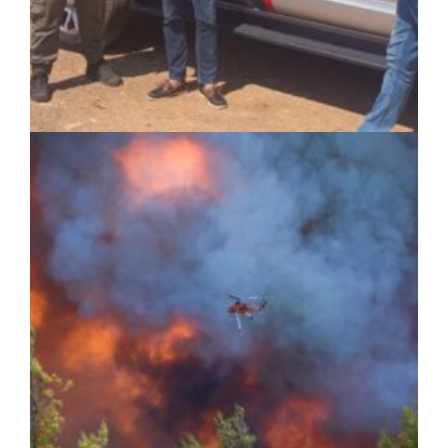
ΚΟΙΝΩΝΙΑ
|
05/08/2026 · 16:05
ΣΠΑΠ: Νέα οχήματα πυροπροστασίας σε
Γαλάτσι, Μαρούσι και Λυκόβρυση –
Πεύκη